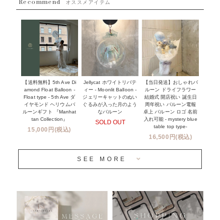
Recommend
ハワイウェディングサービス
オススメアイテム
~１１０００円
企業・法人様
１１０００円以上
ウェディングコンフェッティバルーン特集
NEW YORK MIND - ニューヨークスタイルバルーン
実店舗について -大阪 堀江店・名古屋 星ヶ丘店・滋賀 配送
ギフト -
センター店・沖縄 嘉手納基地店-
※コンフェッティバルーン -プリント内容-
【送料無料】5th Ave Di
【当日発送】おしゃれバ
Jellycat ホワイトリバテ
プリントサービス
amond Float Balloon -
ルーン ドライフラワー
ィー - Moonlit Balloon -
Float type - 5th Ave ダ
結婚式 開店祝い 誕生日
ジェリーキャットのぬい
前撮り写真バルーン特集
イヤモンド ヘリウムバ
周年祝い バルーン電報
ぐるみが入った月のよう
ルーンギフト 『Manhat
卓上 バルーン ロゴ 名前
なバルーン
tan Collection』
入れ可能 - mystery blue
SOLD OUT
姉妹店＆関連ショップについて
table top type-
15,000円(税込)
16,500円(税込)
当日発送 翌日午前中お届け
SEE MORE
安心のチャビーバルーン
人気ランキング
おすすめ商品
バルーン自動販売機