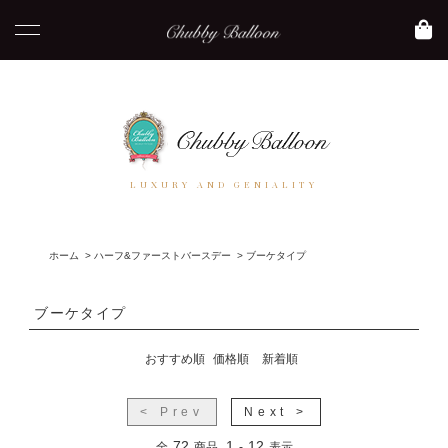
LUXURY AND GENIALITY
ホーム
>
ハーフ&ファーストバースデー
>
ブーケタイプ
ブーケタイプ
おすすめ順
価格順
新着順
< Prev
Next >
72
1
12
全
商品
-
表示