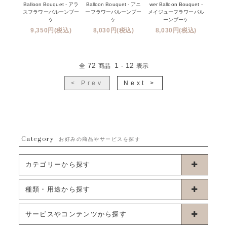
Balloon Bouquet - アラ
Balloon Bouquet - アニ
wer Balloon Bouquet -
スフラワーバルーンブー
ーフラワーバルーンブー
メイジューフラワーバル
ケ
ケ
ーンブーケ
9,350円(税込)
8,030円(税込)
8,030円(税込)
72
1
12
全
商品
-
表示
< Prev
Next >
Category
お好みの商品やサービスを探す
カテゴリーから探す
卓上タイプバルーン
種類・用途から探す
浮くタイプバルーン
お誕生日
サービスやコンテンツから探す
ブーケタイプバルーン