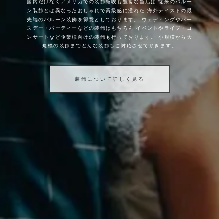
国内だけなくアメリカでの装飾経験も豊富な当店は
従来のバルー
ン装飾とは異なったおしゃれで高級感に溢れた
海外テイストの最
先端のバルーン装飾を得意としております。
ウェディングやバー
スデー・パーティーなどの装飾はもちろん
イベントやライブ・コ
ンサートなど企業様向けの装飾も行っております。
小規模から大
規模の装飾までどんな装飾もご対応させて頂きます。
装飾について詳しく見る