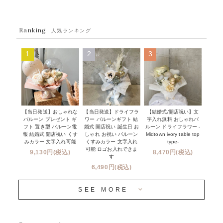
ウェディング
ABOUT US - 私たちについて -
フラワーバルーンブーケ
ベイビーシャワー（ご妊娠・ご出産祝い）
Ranking
発送について
人気ランキング
ムーンリットバルーン
ハーフ&ファーストバースデー
Q&A
1
2
3
コンフェッティバルーン
開店・周年祝い
メッセージカード・電報について
フリンジバルーン
発表会・劇場
オーダーメイドについて
デコレーションセット
その他お祝い
セミオーダーについて
【当日発送】おしゃれな
【結婚式/開店祝い】文
【当日発送】ドライフラ
プロップスバルーン
バルーン プレゼント ギ
字入れ無料 おしゃれバ
ワー バルーンギフト 結
クリスマス
フリンジバルーンについて
フト 置き型 バルーン電
ルーン ドライフラワー -
婚式 開店祝い 誕生日 お
報 結婚式 開店祝い くす
Midtown ivory table top
しゃれ お祝い バルーン
オプション
新商品
みカラー 文字入れ可能
type-
くすみカラー 文字入れ
コンフェッティバルーンについて
可能 ロゴお入れできま
9,130円(税込)
8,470円(税込)
成人式・卒業式・入学式バルーンブーケ
す
人気商品
バルーン装飾サービス
6,490円(税込)
OTHER
~３０００円
メディア掲載情報
SEE MORE
~５５００円
採用情報
~８８００円