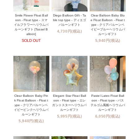
Smile Flower Float Ball
Diego Balloon Gift - Ta
Clear Balloon Baby Blu
oon - Float type - スマ
ble top type - ディエゴ
e Float Balloon - Float t
イルフラワーヘリウムバ
バルーンギフト
ype - クリアバルーンベ
ルーンギフト [Tassel B
イビーブルーヘリウムバ
4,730円(税込)
alloon]
ルーンギフト
SOLD OUT
5,940円(税込)
Clear Balloon Baby Pin
Elegant Star Float Ball
Pastel Latex Float Ball
k Float Balloon - Float t
oon - Float type - エレ
oon - Float type - パス
ype - クリアバルーンベ
ガントスターヘリウムバ
テルゴム風船ヘリウムバ
イビーピンクヘリウムバ
ルーンギフト
ルーンギフト
ルーンギフト
5,995円(税込)
6,050円(税込)
5,940円(税込)