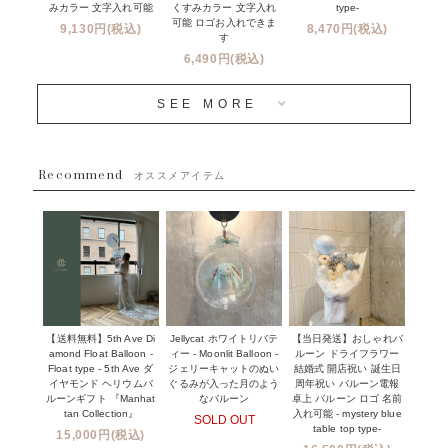
新商品
みカラー 文字入れ可能
type-
くすみカラー 文字入れ
コンフェッティバルーンについて
可能 ロゴお入れできま
9,130円(税込)
8,470円(税込)
成人式・卒業式・入学式バルーンブーケ
す
人気商品
バルーン装飾サービス
6,490円(税込)
OTHER
~３０００円
メディア掲載情報
SEE MORE
~５５００円
採用情報
~８８００円
Recommend
ハワイウェディングサービス
オススメアイテム
~１１０００円
企業・法人様
１１０００円以上
ウェディングコンフェッティバルーン特集
NEW YORK MIND - ニューヨークスタイルバルーン
実店舗について -大阪 堀江店・名古屋 星ヶ丘店・滋賀 配送
ギフト -
センター店・沖縄 嘉手納基地店-
※コンフェッティバルーン -プリント内容-
【送料無料】5th Ave Di
【当日発送】おしゃれバ
Jellycat ホワイトリバテ
プリントサービス
amond Float Balloon -
ルーン ドライフラワー
ィー - Moonlit Balloon -
Float type - 5th Ave ダ
結婚式 開店祝い 誕生日
ジェリーキャットのぬい
前撮り写真バルーン特集
イヤモンド ヘリウムバ
周年祝い バルーン電報
ぐるみが入った月のよう
ルーンギフト 『Manhat
卓上 バルーン ロゴ 名前
なバルーン
tan Collection』
入れ可能 - mystery blue
SOLD OUT
姉妹店＆関連ショップについて
table top type-
15,000円(税込)