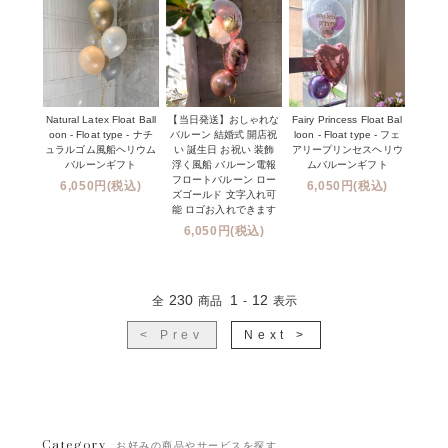
Natural Latex Float Ball
【当日発送】おしゃれな
Fairy Princess Float Bal
oon - Float type - ナチ
バルーン 結婚式 開店祝
loon - Float type - フェ
ュラルゴム風船ヘリウム
い 誕生日 お祝い 装飾
アリープリンセスヘリウ
バルーンギフト
浮く風船 バルーン電報
ムバルーンギフト
フロートバルーン ロー
6,050円(税込)
6,050円(税込)
ズゴールド 文字入れ可
能 ロゴお入れできます
6,050円(税込)
230
1
12
全
商品
-
表示
< Prev
Next >
Category
お好みの商品やサービスを探す