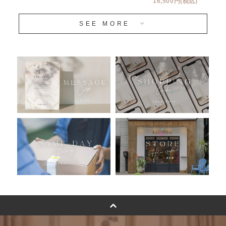
16,500円(税込)
当日発送 翌日午前中お届け
SEE MORE
安心のチャビーバルーン
人気ランキング
おすすめ商品
バルーン自動販売機
浮くバルーンオーダーメイド - coming soonn -
卓上バルーンオーダーメイド
ムーンリットバルーンについて
その他オーダーメイド
スタンドバルーン
バルーンフラワーブーケについて
プリントフォント詳細＆使用例