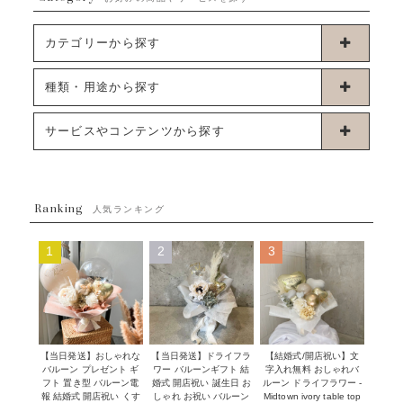
カテゴリーから探す
卓上タイプバルーン
種類・用途から探す
浮くタイプバルーン
お誕生日
サービスやコンテンツから探す
ブーケタイプバルーン
ウェディング
ABOUT US - 私たちについて -
フラワーバルーンブーケ
ベイビーシャワー（ご妊娠・ご出産祝い）
Ranking
発送について
人気ランキング
ムーンリットバルーン
ハーフ&ファーストバースデー
Q&A
1
2
3
コンフェッティバルーン
開店・周年祝い
メッセージカード・電報について
フリンジバルーン
発表会・劇場
オーダーメイドについて
デコレーションセット
その他お祝い
セミオーダーについて
【当日発送】おしゃれな
【結婚式/開店祝い】文
【当日発送】ドライフラ
プロップスバルーン
バルーン プレゼント ギ
字入れ無料 おしゃれバ
ワー バルーンギフト 結
クリスマス
フリンジバルーンについて
フト 置き型 バルーン電
ルーン ドライフラワー -
婚式 開店祝い 誕生日 お
報 結婚式 開店祝い くす
Midtown ivory table top
しゃれ お祝い バルーン
オプション