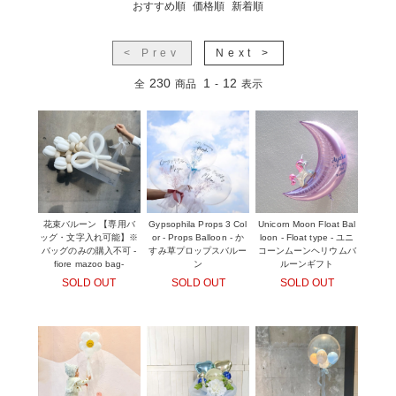
おすすめ順
価格順
新着順
< Prev
Next >
230
1
12
全
商品
-
表示
花束バルーン 【専用バ
Gypsophila Props 3 Col
Unicorn Moon Float Bal
ッグ・文字入れ可能】※
or - Props Balloon - か
loon - Float type - ユニ
バッグのみの購入不可 -
すみ草プロップスバルー
コーンムーンヘリウムバ
fiore mazoo bag-
ン
ルーンギフト
SOLD OUT
SOLD OUT
SOLD OUT