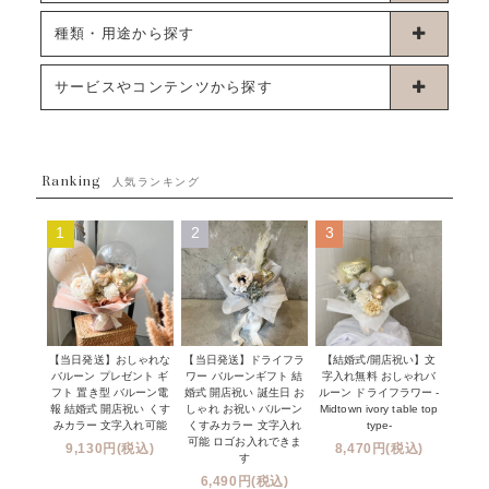
卓上タイプバルーン
種類・用途から探す
浮くタイプバルーン
お誕生日
サービスやコンテンツから探す
ブーケタイプバルーン
ウェディング
ABOUT US - 私たちについて -
フラワーバルーンブーケ
ベイビーシャワー（ご妊娠・ご出産祝い）
Ranking
発送について
人気ランキング
ムーンリットバルーン
ハーフ&ファーストバースデー
Q&A
1
2
3
コンフェッティバルーン
開店・周年祝い
メッセージカード・電報について
フリンジバルーン
発表会・劇場
オーダーメイドについて
デコレーションセット
その他お祝い
セミオーダーについて
【当日発送】おしゃれな
【結婚式/開店祝い】文
【当日発送】ドライフラ
プロップスバルーン
バルーン プレゼント ギ
字入れ無料 おしゃれバ
ワー バルーンギフト 結
クリスマス
フリンジバルーンについて
フト 置き型 バルーン電
ルーン ドライフラワー -
婚式 開店祝い 誕生日 お
報 結婚式 開店祝い くす
Midtown ivory table top
しゃれ お祝い バルーン
オプション
新商品
みカラー 文字入れ可能
type-
くすみカラー 文字入れ
コンフェッティバルーンについて
可能 ロゴお入れできま
9,130円(税込)
8,470円(税込)
成人式・卒業式・入学式バルーンブーケ
す
人気商品
バルーン装飾サービス
6,490円(税込)