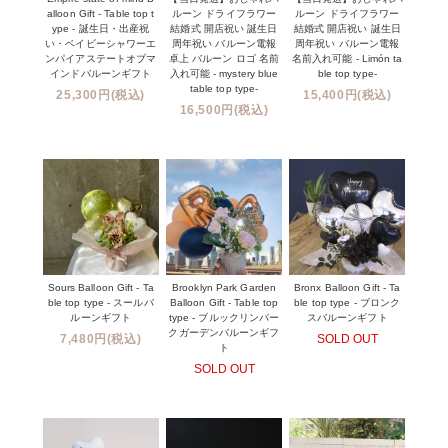
alloon Gift - Table top t
ルーン ドライフラワー
ルーン ドライフラワー
ype - 誕生日・出産祝
結婚式 開店祝い 誕生日
結婚式 開店祝い 誕生日
い・ベイビーシャワーエ
周年祝い バルーン電報
周年祝い バルーン電報
ンパイアステートオブマ
卓上 バルーン ロゴ 名前
名前入れ可能 - Limón ta
インドバルーンギフト
入れ可能 - mystery blue
ble top type-
table top type-
25,300円(税込)
15,400円(税込)
16,500円(税込)
Sours Balloon Gift - Ta
Brooklyn Park Garden
Bronx Balloon Gift - Ta
ble top type - スールバ
Balloon Gift - Table top
ble top type - ブロンク
ルーンギフト
type - ブルックリンパー
スバルーンギフト
クガーデンバルーンギフ
7,480円(税込)
SOLD OUT
ト
SOLD OUT