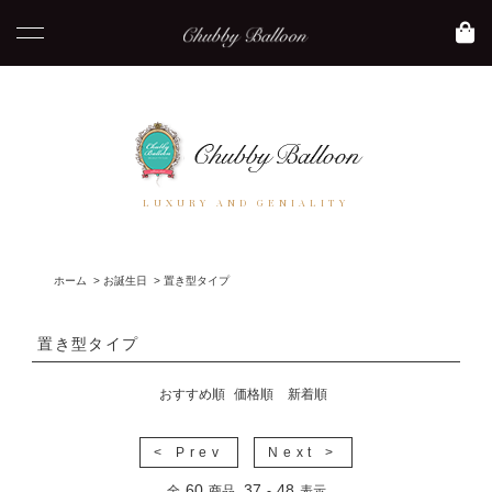
LUXURY AND GENIALITY
ホーム
>
お誕生日
>
置き型タイプ
置き型タイプ
おすすめ順
価格順
新着順
< Prev
Next >
60
37
48
全
商品
-
表示