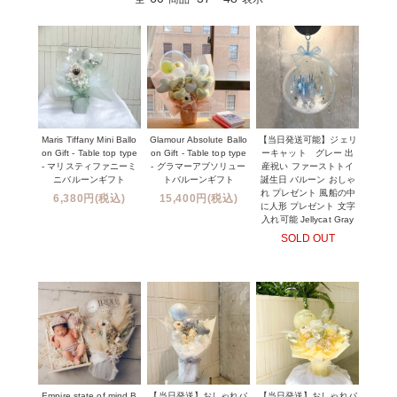
Maris Tiffany Mini Ballo
Glamour Absolute Ballo
【当日発送可能】ジェリ
on Gift - Table top type
on Gift - Table top type
ーキャット グレー 出
- マリスティファニーミ
- グラマーアブソリュー
産祝い ファーストトイ
ニバルーンギフト
トバルーンギフト
誕生日 バルーン おしゃ
れ プレゼント 風船の中
6,380円(税込)
15,400円(税込)
に人形 プレゼント 文字
入れ可能 Jellycat Gray
SOLD OUT
Empire state of mind B
【当日発送】おしゃれバ
【当日発送】おしゃれバ