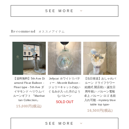
OTHER
~３０００円
メディア掲載情報
SEE MORE
~５５００円
採用情報
~８８００円
Recommend
ハワイウェディングサービス
オススメアイテム
~１１０００円
企業・法人様
１１０００円以上
ウェディングコンフェッティバルーン特集
NEW YORK MIND - ニューヨークスタイルバルーン
実店舗について -大阪 堀江店・名古屋 星ヶ丘店・滋賀 配送
ギフト -
センター店・沖縄 嘉手納基地店-
※コンフェッティバルーン -プリント内容-
【送料無料】5th Ave Di
【当日発送】おしゃれバ
Jellycat ホワイトリバテ
プリントサービス
amond Float Balloon -
ルーン ドライフラワー
ィー - Moonlit Balloon -
Float type - 5th Ave ダ
結婚式 開店祝い 誕生日
ジェリーキャットのぬい
前撮り写真バルーン特集
イヤモンド ヘリウムバ
周年祝い バルーン電報
ぐるみが入った月のよう
ルーンギフト 『Manhat
卓上 バルーン ロゴ 名前
なバルーン
tan Collection』
入れ可能 - mystery blue
SOLD OUT
姉妹店＆関連ショップについて
table top type-
15,000円(税込)
16,500円(税込)
当日発送 翌日午前中お届け
SEE MORE
安心のチャビーバルーン