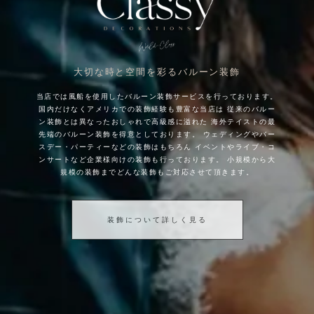
大切な時と空間を彩るバルーン装飾
当店では風船を使用したバルーン装飾サービスを行っております。
国内だけなくアメリカでの装飾経験も豊富な当店は
従来のバルー
ン装飾とは異なったおしゃれで高級感に溢れた
海外テイストの最
先端のバルーン装飾を得意としております。
ウェディングやバー
スデー・パーティーなどの装飾はもちろん
イベントやライブ・コ
ンサートなど企業様向けの装飾も行っております。
小規模から大
規模の装飾までどんな装飾もご対応させて頂きます。
装飾について詳しく見る