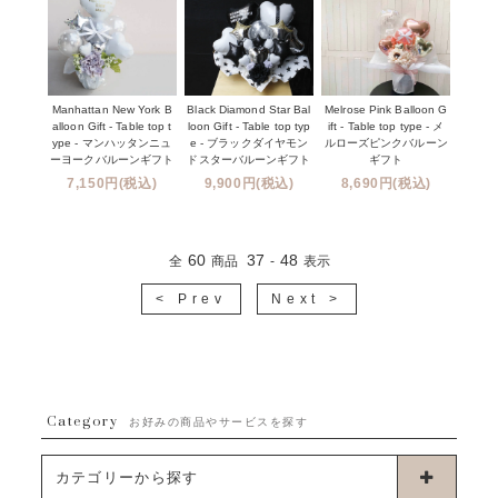
Manhattan New York B
Black Diamond Star Bal
Melrose Pink Balloon G
alloon Gift - Table top t
loon Gift - Table top typ
ift - Table top type - メ
ype - マンハッタンニュ
e - ブラックダイヤモン
ルローズピンクバルーン
ーヨークバルーンギフト
ドスターバルーンギフト
ギフト
7,150円(税込)
9,900円(税込)
8,690円(税込)
60
37
48
全
商品
-
表示
< Prev
Next >
Category
お好みの商品やサービスを探す
カテゴリーから探す