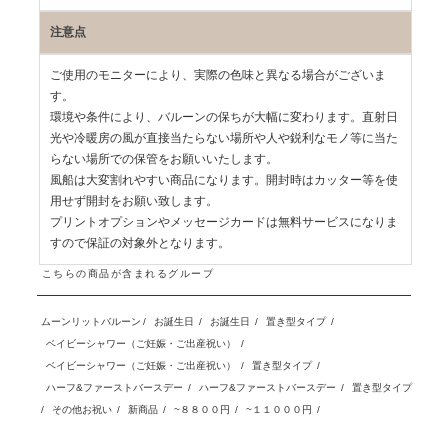
注意点
ご使用のモニターにより、実際の色味と異なる場合がございま
す。
環境や条件により、バルーンの保ちが大幅に変わります。直射日
光や冷暖房の風が直接当たらない場所や人や鋭利なモノ等に当た
らない場所での保管をお願いいたします。
風船は大変割れやすい商品になります。開封時はカッター等を使
用せず開封をお願い致します。
プリントオプションやメッセージカードは無料サービスになりま
すので保証の対象外となります。
こちらの商品が含まれるグループ
ムーンリットバルーン
/
お誕生日
/
お誕生日
/
置き型タイプ
/
ベイビーシャワー（ご妊娠・ご出産祝い）
/
ベイビーシャワー（ご妊娠・ご出産祝い）
/
置き型タイプ
/
ハーフ&ファーストバースデー
/
ハーフ&ファーストバースデー
/
置き型タイプ
/
その他お祝い
/
新商品
/
~８８００円
/
~１１０００円
/