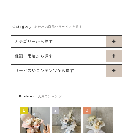
Category
お好みの商品やサービスを探す
カテゴリーから探す
卓上タイプバルーン
種類・用途から探す
浮くタイプバルーン
お誕生日
サービスやコンテンツから探す
ブーケタイプバルーン
ウェディング
ABOUT US - 私たちについて -
フラワーバルーンブーケ
ベイビーシャワー（ご妊娠・ご出産祝い）
Ranking
発送について
人気ランキング
ムーンリットバルーン
ハーフ&ファーストバースデー
Q&A
1
2
3
コンフェッティバルーン
開店・周年祝い
メッセージカード・電報について
フリンジバルーン
発表会・劇場
オーダーメイドについて