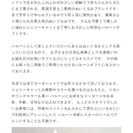
ンドンで生まれたふわふわのやさしい肌触りで赤ちゃんから大人
にまで愛される、英国王室もご愛用のぬいぐるみブランドです。
全て手作りで作られているので１匹１匹に個性があり、愛着がよ
り感じられ大変人気のぬいぐるみです。
そんな可愛くて優しさ
に溢れたジェリーキャットを丁寧にお入れした特別なバルーンギ
フトです。
バルーンとして楽しんでいただいたあとはぬいぐるみとしても使
っていただけるので、
お子さまの大切な相棒として出産祝いや
お誕生日のお祝いギフトなどにとってもオススメです。
その他
にも様々なご用途でご利用いただけるバルーンギフトに仕上がっ
ております。
当店では全てオーダーメイドでお作りをさせて頂いております。
ジェリーキャットの種類やカラーを選べるのはもちろん、リボン
やリングカラーも選べ
バルーンにお好きなメッセージやお名
前、年齢、日付などお入れできます。
もっとカスタマイズした
いお客様には、羽根やコットンをお入れして雲の上にいるみたい
で幻想的にアレンジしたり
バルーン全体にスターのシールでア
レンジすることも可能です。