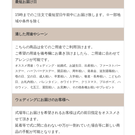
最短お届け日
15時までのご注文で最短翌日午前中にお届け致します。※一部地
域や条件を除く
適した用途やシーン
こちらの商品は全てのご用途でご利用頂けます。
ご希望の用途を備考欄にお書き頂けましたら、ご用途に合わせて
アレンジが可能です。
オススメ用途：ウェディング・結婚式、お誕生日、出産祝い、ファーストバー
スデー、
ハーフバーデスデー、開店祝い、周年祝い、発表会、送別退職祝い、
母の日、父の日、
成人祝い、卒業祝い、入学祝い、敬老・長寿祝い、こどもの
日、お礼内祝い、
バレンタイン、ホワイトデー、クリスマス、プロポーズ、ハ
ロウィン、七五三、
退院祝い、お見舞い、その他各種お祝いやプレゼント
ウェディングにお届けのお客様へ
式場等にお届けを希望されるお客様は式の前日指定をオススメさ
せて頂きます。
延着等で式に間に合わないや万が一割れていた場合等に新しい商
品の手配が可能となります。