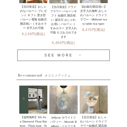
デコレーションセット
その他お祝い
【当日発送】おしゃ
【結婚式/開店祝い】
【当日発送】ドライ
セミオーダーについて
れなバルーン プレゼ
文字入れ無料 おしゃ
フラワー バルーンギ
プロップスバルーン
ント ギフト 置き型
れバルーン ドライフ
フト 結婚式 開店祝
クリスマス
フリンジバルーンについて
バルーン電報 結婚式
ラワー - Midtown ivo
い 誕生日 おしゃれ
開店祝い くすみカラ
ry table top type-
お祝い バルーン く
オプション
新商品
ー 文字入れ可能
すみカラー 文字入れ
8,470円(税込)
コンフェッティバルーンについて
可能 ロゴお入れでき
9,130円(税込)
成人式・卒業式・入学式バルーンブーケ
ます
人気商品
バルーン装飾サービス
6,490円(税込)
OTHER
~３０００円
メディア掲載情報
SEE MORE
~５５００円
採用情報
~８８００円
Recommend
ハワイウェディングサービス
オススメアイテム
~１１０００円
企業・法人様
１１０００円以上
ウェディングコンフェッティバルーン特集
NEW YORK MIND - ニューヨークスタイルバルーン
実店舗について -大阪 堀江店・名古屋 星ヶ丘店・滋賀 配送
ギフト -
センター店・沖縄 嘉手納基地店-
【送料無料】5th Av
【当日発送】おしゃ
Jellycat ホワイトリ
※コンフェッティバルーン -プリント内容-
e Diamond Float Bal
れバルーン ドライフ
バティー - Moonlit B
プリントサービス
loon - Float type - 5t
ラワー結婚式 開店祝
alloon - ジェリーキ