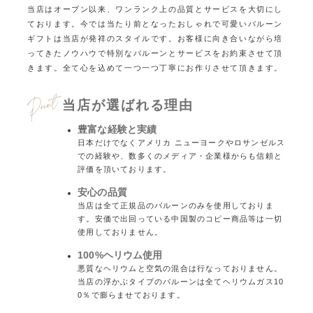
当店はオープン以来、ワンランク上の品質とサービスを大切にし
ております。
今では当たり前となったおしゃれで可愛いバルーン
ギフトは当店が発祥のスタイルです。
お客様に向き合いながら培
ってきたノウハウで特別なバルーンとサービスをお約束させて頂
きます。
全て心を込めて一つ一つ丁寧にお作りさせて頂きます。
当店が選ばれる理由
豊富な経験と実績
日本だけでなくアメリカ ニューヨークやロサンゼルス
での経験や、数多くのメディア・企業様からも信頼と
評価を頂いております。
安心の品質
当店は全て正規品のバルーンのみを使用しておりま
す。安価で出回っている中国製のコピー商品等は一切
使用しておりません。
100%ヘリウム使用
悪質なヘリウムと空気の混合は行なっておりません。
当店の浮かぶタイプのバルーンは全てヘリウムガス10
0％で膨らませております。