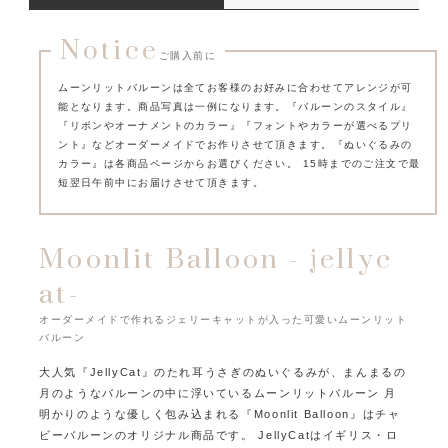
Notice
ご購入前に
ムーンリットバルーンは全てお客様のお好みに合わせてアレンジが可
能となります。
商品写真は一例になります。『バルーンのスタイル』
『リボンやオーナメントのカラー』
『フォントやカラーが選べるプリ
ント』などオーダーメイドでお作りさせて頂きます。
『ぬいぐるみの
カラー』は各商品ページからお選びください。
15時までのご注文で最
短翌日午前中にお届けさせて頂きます。
Moonlit Balloon - jellyc
at-
オーダーメイドで作れるジェリーキャットが入った可愛いムーンリット
バルーン
大人気『JellyCat』のたれ耳うさぎのぬいぐるみが、まんまるの
月のようなバルーンの中に浮いているムーンリットバルーン
月
明かりのような優しく包み込まれる『Moonlit Balloon』はチャ
ビーバルーンのオリジナル商品です。
JellyCatはイギリス・ロ