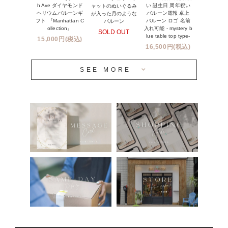
h Ave ダイヤモンド
い 誕生日 周年祝い
ャットのぬいぐるみ
ヘリウムバルーンギ
バルーン電報 卓上
が入った月のような
前撮り写真バルーン特集
フト 『Manhattan C
バルーン ロゴ 名前
バルーン
ollection』
入れ可能 - mystery b
SOLD OUT
姉妹店＆関連ショップについて
lue table top type-
15,000円(税込)
16,500円(税込)
当日発送 翌日午前中お届け
SEE MORE
安心のチャビーバルーン
人気ランキング
おすすめ商品
バルーン自動販売機
浮くバルーンオーダーメイド - coming soonn -
卓上バルーンオーダーメイド
ムーンリットバルーンについて
その他オーダーメイド