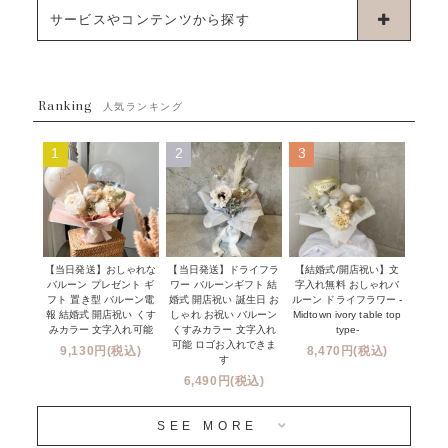
浮くタイプバルーン
お誕生日
サービスやコンテンツから探す
ブーケタイプバルーン
ウェディング
ABOUT US - 私たちについて -
フラワーバルーンブーケ
ベイビーシャワー（ご妊娠・ご出産祝い）
Ranking
発送について
人気ランキング
ムーンリットバルーン
ハーフ&ファーストバースデー
Q&A
1
2
3
コンフェッティバルーン
開店・周年祝い
メッセージカード・電報について
フリンジバルーン
発表会・劇場
オーダーメイドについて
デコレーションセット
その他お祝い
セミオーダーについて
【当日発送】おしゃれな
【結婚式/開店祝い】文
【当日発送】ドライフラ
プロップスバルーン
バルーン プレゼント ギ
字入れ無料 おしゃれバ
ワー バルーンギフト 結
クリスマス
フリンジバルーンについて
フト 置き型 バルーン電
ルーン ドライフラワー -
婚式 開店祝い 誕生日 お
報 結婚式 開店祝い くす
Midtown ivory table top
しゃれ お祝い バルーン
オプション
新商品
みカラー 文字入れ可能
type-
くすみカラー 文字入れ
コンフェッティバルーンについて
可能 ロゴお入れできま
9,130円(税込)
8,470円(税込)
成人式・卒業式・入学式バルーンブーケ
す
人気商品
バルーン装飾サービス
6,490円(税込)
OTHER
~３０００円
メディア掲載情報
SEE MORE
~５５００円