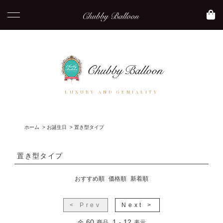
LUXURY AND GENIALITY
ホーム
>
お誕生日
>
置き型タイプ
置き型タイプ
おすすめ順
価格順
新着順
< Prev
Next >
60
1
12
全
商品
-
表示