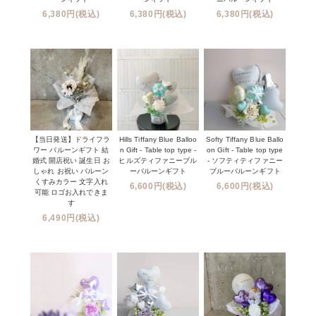
6,380円(税込)
6,380円(税込)
6,380円(税込)
【当日発送】ドライフラ
Hills Tiffany Blue Balloo
Softy Tiffany Blue Ballo
ワー バルーンギフト 結
n Gift - Table top type -
on Gift - Table top type
婚式 開店祝い 誕生日 お
ヒルズティファニーブル
- ソフティティファニー
しゃれ お祝い バルーン
ーバルーンギフト
ブルーバルーンギフト
くすみカラー 文字入れ
6,600円(税込)
6,600円(税込)
可能 ロゴお入れできま
す
6,490円(税込)