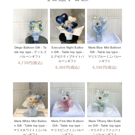
Diego Balloon Gift - Ta
Executive Night Balloo
Maris Blue Mini Balloon
ble top type - ディエゴ
n Gift - Table top type -
Gift - Table top type -
バルーンギフト
エグゼクティブナイトバ
マリスブルーミニバルー
ルーンギフト
ンギフト
4,730円(税込)
6,380円(税込)
6,380円(税込)
Maris White Mini Balloo
Maris Pink Mini Balloon
Maris Tiffany Mini Ballo
n Gift - Table top type -
Gift - Table top type -
on Gift - Table top type
マリスホワイトミニバル
マリスピンクミニバルー
- マリスティファニーミ
ーンギフト
ンギフト
ニバルーンギフト