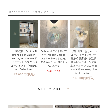
採用情報
~８８００円
Recommend
ハワイウェディングサービス
オススメアイテム
~１１０００円
企業・法人様
１１０００円以上
ウェディングコンフェッティバルーン特集
NEW YORK MIND - ニューヨークスタイルバルーン
実店舗について -大阪 堀江店・名古屋 星ヶ丘店・滋賀 配送
ギフト -
センター店・沖縄 嘉手納基地店-
※コンフェッティバルーン -プリント内容-
【送料無料】5th Ave Di
【当日発送】おしゃれバ
Jellycat ホワイトリバテ
プリントサービス
amond Float Balloon -
ルーン ドライフラワー
ィー - Moonlit Balloon -
Float type - 5th Ave ダ
結婚式 開店祝い 誕生日
ジェリーキャットのぬい
前撮り写真バルーン特集
イヤモンド ヘリウムバ
周年祝い バルーン電報
ぐるみが入った月のよう
ルーンギフト 『Manhat
卓上 バルーン ロゴ 名前
なバルーン
tan Collection』
入れ可能 - mystery blue
SOLD OUT
姉妹店＆関連ショップについて
table top type-
15,000円(税込)
16,500円(税込)
当日発送 翌日午前中お届け
SEE MORE
安心のチャビーバルーン
人気ランキング