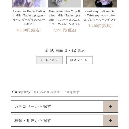
Lavender Dahlia Balloo
Manhattan New York B
Pearl Pray Balloon Gift
n Gift - Table top type -
alloon Gift - Table top t
- Table top type - パー
ラベンダーダリアバルー
ype - マンハッタンニュ
ルプレイバルーンギフト
ンギフト
ーヨークバルーンギフト
7,480円(税込)
6,600円(税込)
7,150円(税込)
60
1
12
全
商品
-
表示
< Prev
Next >
Category
お好みの商品やサービスを探す
カテゴリーから探す
卓上タイプバルーン
種類・用途から探す