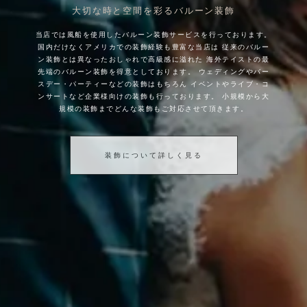
大切な時と空間を彩るバルーン装飾
当店では風船を使用したバルーン装飾サービスを行っております。
国内だけなくアメリカでの装飾経験も豊富な当店は
従来のバルー
ン装飾とは異なったおしゃれで高級感に溢れた
海外テイストの最
先端のバルーン装飾を得意としております。
ウェディングやバー
スデー・パーティーなどの装飾はもちろん
イベントやライブ・コ
ンサートなど企業様向けの装飾も行っております。
小規模から大
規模の装飾までどんな装飾もご対応させて頂きます。
装飾について詳しく見る