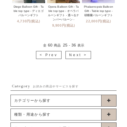
Diego Balloon Gift - Ta
Opera Balloon Gift - Ta
Phalaenopsis Balloon
ble top type - ディエゴ
ble top type - オペラバ
Gift - Table top type -
バルーンギフト
ルーンギフト - 選べるナ
胡蝶蘭バルーンギフト
ンバーバルーン -
4,730円(税込)
22,000円(税込)
9,900円(税込)
60
25
36
全
商品
-
表示
< Prev
Next >
Category
お好みの商品やサービスを探す
カテゴリーから探す
卓上タイプバルーン
種類・用途から探す
浮くタイプバルーン