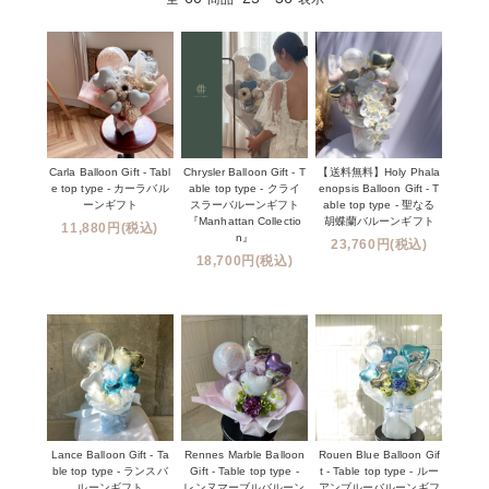
Carla Balloon Gift - Tabl
Chrysler Balloon Gift - T
【送料無料】Holy Phala
e top type - カーラバル
able top type - クライ
enopsis Balloon Gift - T
ーンギフト
スラーバルーンギフト
able top type - 聖なる
『Manhattan Collectio
胡蝶蘭バルーンギフト
11,880円(税込)
n』
23,760円(税込)
18,700円(税込)
Lance Balloon Gift - Ta
Rennes Marble Balloon
Rouen Blue Balloon Gif
ble top type - ランスバ
Gift - Table top type -
t - Table top type - ルー
ルーンギフト
レンヌマーブルバルーン
アンブルーバルーンギフ