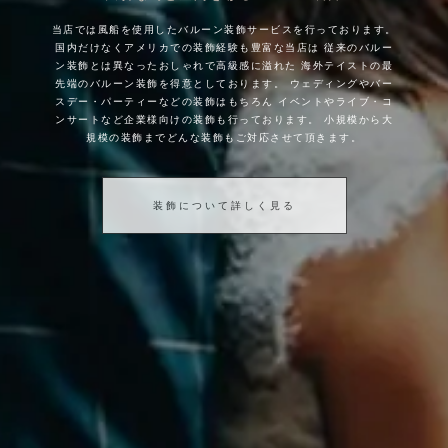
当店では風船を使用したバルーン装飾サービスを行っております。
国内だけなくアメリカでの装飾経験も豊富な当店は
従来のバルー
ン装飾とは異なったおしゃれで高級感に溢れた
海外テイストの最
先端のバルーン装飾を得意としております。
ウェディングやバー
スデー・パーティーなどの装飾はもちろん
イベントやライブ・コ
ンサートなど企業様向けの装飾も行っております。
小規模から大
規模の装飾までどんな装飾もご対応させて頂きます。
装飾について詳しく見る