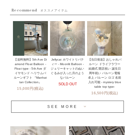
~８８００円
Recommend
ハワイウェディングサービス
オススメアイテム
~１１０００円
企業・法人様
１１０００円以上
ウェディングコンフェッティバルーン特集
NEW YORK MIND - ニューヨークスタイルバルーン
実店舗について -大阪 堀江店・名古屋 星ヶ丘店・滋賀 配送
ギフト -
センター店・沖縄 嘉手納基地店-
※コンフェッティバルーン -プリント内容-
【送料無料】5th Ave Di
【当日発送】おしゃれバ
Jellycat ホワイトリバテ
プリントサービス
amond Float Balloon -
ルーン ドライフラワー
ィー - Moonlit Balloon -
Float type - 5th Ave ダ
結婚式 開店祝い 誕生日
ジェリーキャットのぬい
前撮り写真バルーン特集
イヤモンド ヘリウムバ
周年祝い バルーン電報
ぐるみが入った月のよう
ルーンギフト 『Manhat
卓上 バルーン ロゴ 名前
なバルーン
tan Collection』
入れ可能 - mystery blue
SOLD OUT
姉妹店＆関連ショップについて
table top type-
15,000円(税込)
16,500円(税込)
当日発送 翌日午前中お届け
SEE MORE
安心のチャビーバルーン
人気ランキング
おすすめ商品