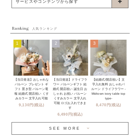
お誕生日
サービスやコンテンツから探す
ブーケタイプバルーン
ウェディング
ABOUT US - 私たちについて -
フラワーバルーンブーケ
ベイビーシャワー（ご妊娠・ご出産祝い）
Ranking
発送について
人気ランキング
ムーンリットバルーン
ハーフ&ファーストバースデー
Q&A
1
2
3
コンフェッティバルーン
開店・周年祝い
メッセージカード・電報について
フリンジバルーン
発表会・劇場
オーダーメイドについて
デコレーションセット
その他お祝い
セミオーダーについて
【当日発送】おしゃれな
【結婚式/開店祝い】文
【当日発送】ドライフラ
プロップスバルーン
バルーン プレゼント ギ
字入れ無料 おしゃれバ
ワー バルーンギフト 結
クリスマス
フリンジバルーンについて
フト 置き型 バルーン電
ルーン ドライフラワー -
婚式 開店祝い 誕生日 お
報 結婚式 開店祝い くす
Midtown ivory table top
しゃれ お祝い バルーン
オプション
新商品
みカラー 文字入れ可能
type-
くすみカラー 文字入れ
コンフェッティバルーンについて
可能 ロゴお入れできま
9,130円(税込)
8,470円(税込)
成人式・卒業式・入学式バルーンブーケ
す
人気商品
バルーン装飾サービス
6,490円(税込)
OTHER
~３０００円
メディア掲載情報
SEE MORE
~５５００円
採用情報