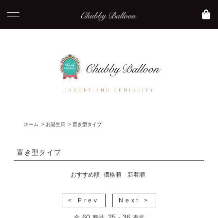
LUXURY AND GENIALITY
ホーム
>
お誕生日
>
置き型タイプ
置き型タイプ
おすすめ順
価格順
新着順
< Prev
Next >
60
25
36
全
商品
-
表示