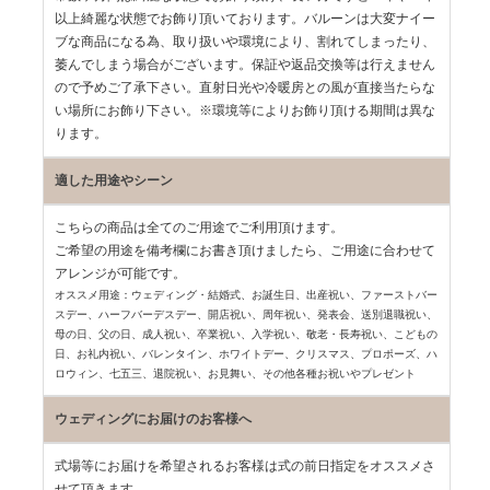
以上綺麗な状態でお飾り頂いております。バルーンは大変ナイー
ブな商品になる為、取り扱いや環境により、割れてしまったり、
萎んでしまう場合がございます。保証や返品交換等は行えません
ので予めご了承下さい。直射日光や冷暖房との風が直接当たらな
い場所にお飾り下さい。※環境等によりお飾り頂ける期間は異な
ります。
適した用途やシーン
こちらの商品は全てのご用途でご利用頂けます。
ご希望の用途を備考欄にお書き頂けましたら、ご用途に合わせて
アレンジが可能です。
オススメ用途：ウェディング・結婚式、お誕生日、出産祝い、ファーストバー
スデー、
ハーフバーデスデー、開店祝い、周年祝い、発表会、送別退職祝い、
母の日、父の日、
成人祝い、卒業祝い、入学祝い、敬老・長寿祝い、こどもの
日、お礼内祝い、
バレンタイン、ホワイトデー、クリスマス、プロポーズ、ハ
ロウィン、七五三、
退院祝い、お見舞い、その他各種お祝いやプレゼント
ウェディングにお届けのお客様へ
式場等にお届けを希望されるお客様は式の前日指定をオススメさ
せて頂きます。