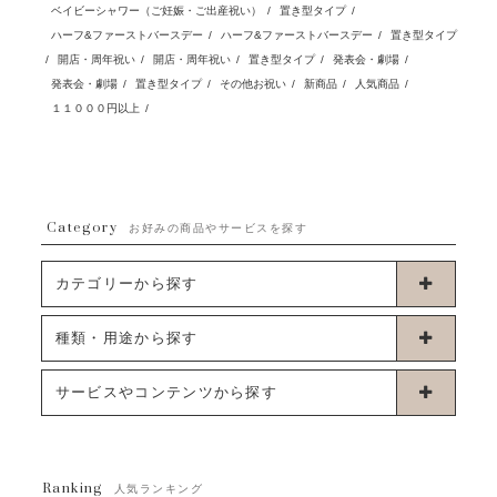
ベイビーシャワー（ご妊娠・ご出産祝い）
/
置き型タイプ
/
ハーフ&ファーストバースデー
/
ハーフ&ファーストバースデー
/
置き型タイプ
/
開店・周年祝い
/
開店・周年祝い
/
置き型タイプ
/
発表会・劇場
/
発表会・劇場
/
置き型タイプ
/
その他お祝い
/
新商品
/
人気商品
/
１１０００円以上
/
Category
お好みの商品やサービスを探す
カテゴリーから探す
卓上タイプバルーン
種類・用途から探す
浮くタイプバルーン
お誕生日
サービスやコンテンツから探す
ブーケタイプバルーン
ウェディング
ABOUT US - 私たちについて -
フラワーバルーンブーケ
ベイビーシャワー（ご妊娠・ご出産祝い）
Ranking
発送について
人気ランキング