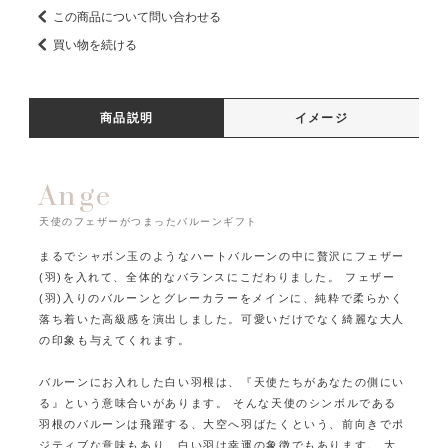
この商品について問い合わせる
買い物を続ける
商品説明
イメージ
Ange
天使のフェザーがつまったバルーンギフト
まるでシャボン玉のようなハートバルーンの中に贅沢にフェザー
(羽)を入れて、全体的なバランスにこだわりました。
フェザー
(羽)入りのバルーンとグレーカラーをメインに、純粋で柔らかく
落ち着いた高級感を演出しました。
可愛いだけでなく綺麗な大人
の印象も与えてくれます。
バルーンにお入れした白い羽根は、『天使たちがあなたの側にい
る』という意味合いがあります。
そんな天使のシンボルである
羽根のバルーンは飛躍する、大空へ羽ばたくという、前向きでポ
ジティブな意味もあり、白い羽は幸運の象徴でもあります。
大