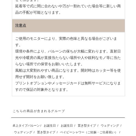
延着等で式に間に合わないや万が一割れていた場合等に新しい商
品の手配が可能となります。
注意点
ご使用のモニターにより、実際の色味と異なる場合がございま
す。
環境や条件により、バルーンの保ちが大幅に変わります。直射日
光や冷暖房の風が直接当たらない場所や人や鋭利なモノ等に当た
らない場所での保管をお願いいたします。
風船は大変割れやすい商品になります。開封時はカッター等を使
用せず開封をお願い致します。
プリントオプションやメッセージカードは無料サービスになりま
すので保証の対象外となります。
こちらの商品が含まれるグループ
卓上タイプバルーン
/
お誕生日
/
お誕生日
/
置き型タイプ
/
ウェディング
/
ウェディング
/
置き型タイプ
/
ベイビーシャワー（ご妊娠・ご出産祝い）
/