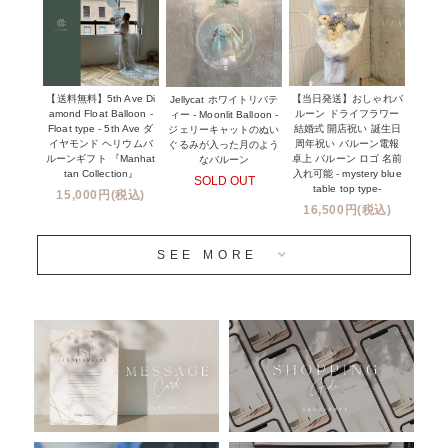
ウェディングコンフェッティバルーン特集
NEW YORK MIND - ニューヨークスタイルバルーン
実店舗について -大阪 堀江店・名古屋 星ヶ丘店・滋賀 配送
ギフト -
センター店・沖縄 嘉手納基地店-
※コンフェッティバルーン -プリント内容-
【送料無料】5th Ave Di
【当日発送】おしゃれバ
Jellycat ホワイトリバテ
プリントサービス
amond Float Balloon -
ルーン ドライフラワー
ィー - Moonlit Balloon -
Float type - 5th Ave ダ
結婚式 開店祝い 誕生日
ジェリーキャットのぬい
前撮り写真バルーン特集
イヤモンド ヘリウムバ
周年祝い バルーン電報
ぐるみが入った月のよう
ルーンギフト 『Manhat
卓上 バルーン ロゴ 名前
なバルーン
tan Collection』
入れ可能 - mystery blue
SOLD OUT
姉妹店＆関連ショップについて
table top type-
15,000円(税込)
16,500円(税込)
当日発送 翌日午前中お届け
SEE MORE
安心のチャビーバルーン
人気ランキング
おすすめ商品
バルーン自動販売機
浮くバルーンオーダーメイド - coming soonn -