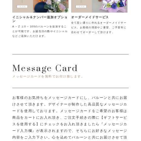
イニシャル＆ナンバー追加オプショ
オーダーメイドサービス
ン
全て思い通りに作れるオーダーメイドサー
A ~ Z と0 ~ 100のバルーンを追加するこ
ビス。お客様の理想やご要望、ご予算等に
とが可能です。お誕生日の数やイニシャル
合わせてオーダーして頂けます。
などご追加いただけます。
Message Card
メッセージカードを無料でお付け致します。
お客様のお気持ちをメッセージカードにし、バルーンと共にお届
けさせて頂きます。
デザイナーが制作した高品質なメッセージカ
ードを使用しております。
メッセージカードをご希望のお客様は
商品をカートにお入れ頂き、ご注文手続きの際に
【ギフトサービ
スを使用する】にチェックをお入れ頂きましたら
『メッセージカ
ード入力欄』が表示されますので、そちらにお好きなメッセージ
内容をご入力下さい。
心を込めてバルーンと共にお届けさせて頂