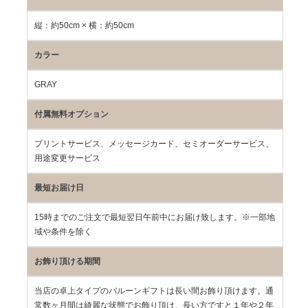
縦：約50cm × 横：約50cm
カラー
GRAY
付属無料オプション
プリントサービス、メッセージカード、セミオーダーサービス、
用途変更サービス
最短お届け日
15時までのご注文で最短翌日午前中にお届け致します。※一部地
域や条件を除く
お飾り頂ける期間
当店の卓上タイプのバルーンギフトは長い間お飾り頂けます。通
常数ヶ月間は綺麗な状態でお飾り頂け、長い方ですと１年や２年