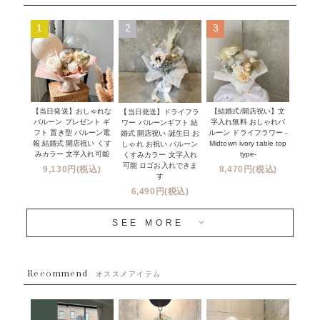
ムーンリットバルーン
ハーフ&ファーストバースデー
Q&A
1
2
3
コンフェッティバルーン
開店・周年祝い
メッセージカード・電報について
フリンジバルーン
発表会・劇場
オーダーメイドについて
デコレーションセット
その他お祝い
セミオーダーについて
【当日発送】おしゃれな
【結婚式/開店祝い】文
【当日発送】ドライフラ
プロップスバルーン
バルーン プレゼント ギ
字入れ無料 おしゃれバ
ワー バルーンギフト 結
クリスマス
フリンジバルーンについて
フト 置き型 バルーン電
ルーン ドライフラワー -
婚式 開店祝い 誕生日 お
報 結婚式 開店祝い くす
Midtown ivory table top
しゃれ お祝い バルーン
オプション
新商品
みカラー 文字入れ可能
type-
くすみカラー 文字入れ
コンフェッティバルーンについて
可能 ロゴお入れできま
9,130円(税込)
8,470円(税込)
成人式・卒業式・入学式バルーンブーケ
す
人気商品
バルーン装飾サービス
6,490円(税込)
OTHER
~３０００円
メディア掲載情報
SEE MORE
~５５００円
採用情報
~８８００円
Recommend
ハワイウェディングサービス
オススメアイテム
~１１０００円
企業・法人様
１１０００円以上