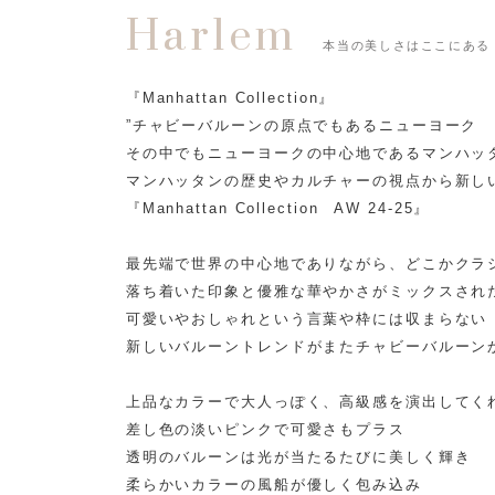
Harlem
本当の美しさはここにある
『Manhattan Collection』
”チャビーバルーンの原点でもあるニューヨーク
その中でもニューヨークの中心地であるマンハッ
マンハッタンの歴史やカルチャーの視点から新し
『Manhattan Collection AW 24-25』
最先端で世界の中心地でありながら、どこかクラ
落ち着いた印象と優雅な華やかさがミックスされ
可愛いやおしゃれという言葉や枠には収まらない
新しいバルーントレンドがまたチャビーバルーン
上品なカラーで大人っぽく、高級感を演出してく
差し色の淡いピンクで可愛さもプラス
透明のバルーンは光が当たるたびに美しく輝き
柔らかいカラーの風船が優しく包み込み