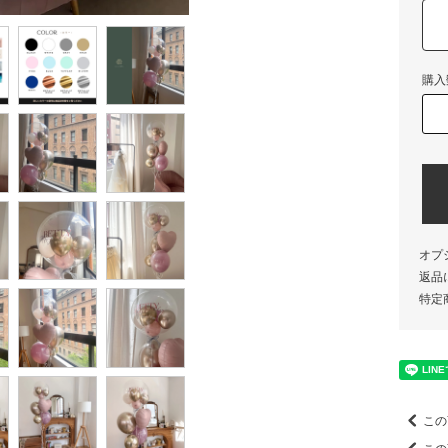
購入
オプ
返品
特定
この