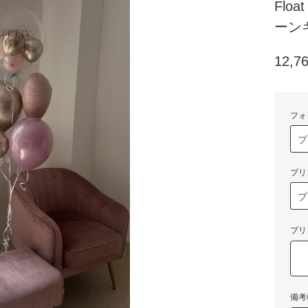
Flo
ーンギフ
12,7
フォ
プリ
プリ
備考