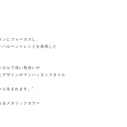
タンにフォーカスし、
いバルーントレンドを表現した
シカルで淡い色合いや
たデザインがマンハッタンスタイル
から生まれます。”
れるメタリックカラー