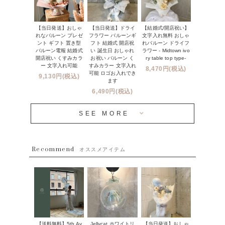
フリンジバルーン
発表会・劇場
オーダーメイドについて
デコレーションセット
その他お祝い
【当日発送】おしゃ
【結婚式/開店祝い】
【当日発送】ドライ
セミオーダーについて
れなバルーン プレゼ
文字入れ無料 おしゃ
フラワー バルーンギ
プロップスバルーン
ント ギフト 置き型
れバルーン ドライフ
フト 結婚式 開店祝
クリスマス
フリンジバルーンについて
バルーン電報 結婚式
ラワー - Midtown ivo
い 誕生日 おしゃれ
開店祝い くすみカラ
ry table top type-
お祝い バルーン く
オプション
新商品
ー 文字入れ可能
すみカラー 文字入れ
8,470円(税込)
コンフェッティバルーンについて
可能 ロゴお入れでき
9,130円(税込)
成人式・卒業式・入学式バルーンブーケ
ます
人気商品
バルーン装飾サービス
6,490円(税込)
OTHER
~３０００円
メディア掲載情報
SEE MORE
~５５００円
採用情報
~８８００円
Recommend
ハワイウェディングサービス
オススメアイテム
~１１０００円
企業・法人様
１１０００円以上
ウェディングコンフェッティバルーン特集
NEW YORK MIND - ニューヨークスタイルバルーン
実店舗について -大阪 堀江店・名古屋 星ヶ丘店・滋賀 配送
ギフト -
センター店・沖縄 嘉手納基地店-
【送料無料】5th Av
【当日発送】おしゃ
Jellycat ホワイトリ