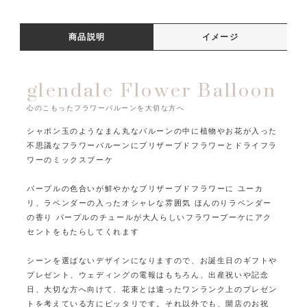
商品説明
イメージ
glendale Flower Balloon
心のこもったフラワーバルーンを大切な方へ
シャボン玉のようなまん丸なバルーンの中に植物やお花が入った
不思議なフラワーバルーンに
ブリザーブドフラワーとドライフラ
ワーのミックスブーケ
パープルの色合いが鮮やかなブリザーブドフラワーに
ユーカ
リ、ラベンダーの入ったオシャレな雰囲気
ほんのりラベンダー
の香り
パープルのチュールが大人らしいフラワーブーケにアク
セントをもたらしてくれます
シーンを選ばないデザインになりますので、お誕生日のギフトや
プレゼント、ウェディングの電報はもちろん、
出産祝いや記念
日、大切な方へ向けて、花束とは違ったワンランク上のプレゼン
トを考えている方にピッタリです。
それ以外でも、開店のお祝