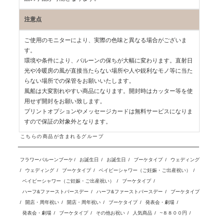
注意点
ご使用のモニターにより、実際の色味と異なる場合がございま
す。
環境や条件により、バルーンの保ちが大幅に変わります。直射日
光や冷暖房の風が直接当たらない場所や人や鋭利なモノ等に当た
らない場所での保管をお願いいたします。
風船は大変割れやすい商品になります。開封時はカッター等を使
用せず開封をお願い致します。
プリントオプションやメッセージカードは無料サービスになりま
すので保証の対象外となります。
こちらの商品が含まれるグループ
フラワーバルーンブーケ
/
お誕生日
/
お誕生日
/
ブーケタイプ
/
ウェディング
/
ウェディング
/
ブーケタイプ
/
ベイビーシャワー（ご妊娠・ご出産祝い）
/
ベイビーシャワー（ご妊娠・ご出産祝い）
/
ブーケタイプ
/
ハーフ&ファーストバースデー
/
ハーフ&ファーストバースデー
/
ブーケタイプ
/
開店・周年祝い
/
開店・周年祝い
/
ブーケタイプ
/
発表会・劇場
/
発表会・劇場
/
ブーケタイプ
/
その他お祝い
/
人気商品
/
~８８００円
/