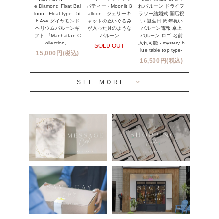
※コンフェッティバルーン -プリント内容-
e Diamond Float Bal
れバルーン ドライフ
バティー - Moonlit B
プリントサービス
loon - Float type - 5t
ラワー結婚式 開店祝
alloon - ジェリーキ
h Ave ダイヤモンド
い 誕生日 周年祝い
ャットのぬいぐるみ
ヘリウムバルーンギ
バルーン電報 卓上
が入った月のような
前撮り写真バルーン特集
フト 『Manhattan C
バルーン ロゴ 名前
バルーン
ollection』
入れ可能 - mystery b
SOLD OUT
姉妹店＆関連ショップについて
lue table top type-
15,000円(税込)
16,500円(税込)
当日発送 翌日午前中お届け
SEE MORE
安心のチャビーバルーン
人気ランキング
おすすめ商品
バルーン自動販売機
浮くバルーンオーダーメイド - coming soonn -
卓上バルーンオーダーメイド
ムーンリットバルーンについて