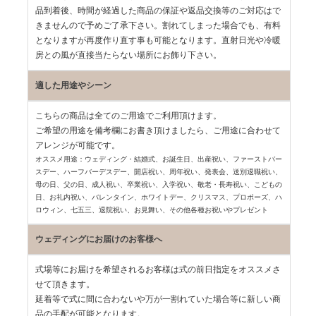
品到着後、時間が経過した商品の保証や返品交換等のご対応はで
きませんので予めご了承下さい。割れてしまった場合でも、有料
となりますが再度作り直す事も可能となります。直射日光や冷暖
房との風が直接当たらない場所にお飾り下さい。
適した用途やシーン
こちらの商品は全てのご用途でご利用頂けます。
ご希望の用途を備考欄にお書き頂けましたら、ご用途に合わせて
アレンジが可能です。
オススメ用途：ウェディング・結婚式、お誕生日、出産祝い、ファーストバー
スデー、
ハーフバーデスデー、開店祝い、周年祝い、発表会、送別退職祝い、
母の日、父の日、
成人祝い、卒業祝い、入学祝い、敬老・長寿祝い、こどもの
日、お礼内祝い、
バレンタイン、ホワイトデー、クリスマス、プロポーズ、ハ
ロウィン、七五三、
退院祝い、お見舞い、その他各種お祝いやプレゼント
ウェディングにお届けのお客様へ
式場等にお届けを希望されるお客様は式の前日指定をオススメさ
せて頂きます。
延着等で式に間に合わないや万が一割れていた場合等に新しい商
品の手配が可能となります。