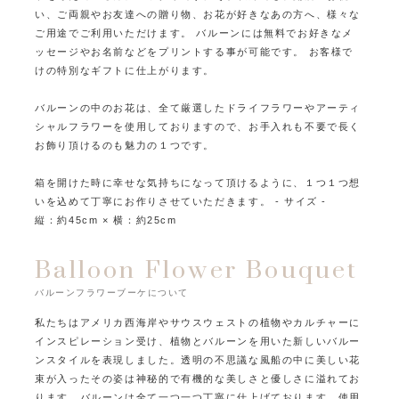
い、ご両親やお友達への贈り物、お花が好きなあの方へ、様々な
ご用途でご利用いただけます。
バルーンには無料でお好きなメ
ッセージやお名前などをプリントする事が可能です。
お客様で
けの特別なギフトに仕上がります。
バルーンの中のお花は、全て厳選したドライフラワーやアーティ
シャルフラワーを使用しておりますので、
お手入れも不要で長く
お飾り頂けるのも魅力の１つです。
箱を開けた時に幸せな気持ちになって頂けるように、１つ１つ想
いを込めて丁寧にお作りさせていただきます。
- サイズ -
縦：約45cm × 横：約25cm
Balloon Flower Bouquet
バルーンフラワーブーケについて
私たちはアメリカ西海岸やサウスウェストの植物やカルチャーに
インスピレーション受け、
植物とバルーンを用いた新しいバルー
ンスタイルを表現しました。
透明の不思議な風船の中に美しい花
束が入ったその姿は
神秘的で有機的な美しさと優しさに溢れてお
ります。
バルーンは全て一つ一つ丁寧に仕上げております。
使用