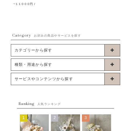
~１１０００円
/
Category
お好みの商品やサービスを探す
カテゴリーから探す
卓上タイプバルーン
種類・用途から探す
浮くタイプバルーン
お誕生日
サービスやコンテンツから探す
ブーケタイプバルーン
ウェディング
ABOUT US - 私たちについて -
フラワーバルーンブーケ
ベイビーシャワー（ご妊娠・ご出産祝い）
Ranking
発送について
人気ランキング
ムーンリットバルーン
ハーフ&ファーストバースデー
Q&A
1
2
3
コンフェッティバルーン
開店・周年祝い
メッセージカード・電報について