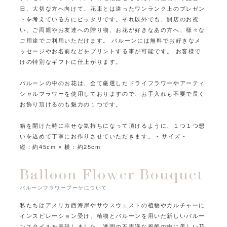
日、大切な方へ向けて、花束とは違ったワンランク上のプレゼン
トを考えている方にピッタリです。
それ以外でも、開店のお祝
い、ご両親やお友達への贈り物、お花が好きなあの方へ、様々な
ご用途でご利用いただけます。
バルーンには無料でお好きなメ
ッセージやお名前などをプリントする事が可能です。
お客様で
けの特別なギフトに仕上がります。
バルーンの中のお花は、全て厳選したドライフラワーやアーティ
シャルフラワーを使用しておりますので、
お手入れも不要で長く
お飾り頂けるのも魅力の１つです。
箱を開けた時に幸せな気持ちになって頂けるように、１つ１つ想
いを込めて丁寧にお作りさせていただきます。
- サイズ -
縦：約45cm × 横：約25cm
Balloon Flower Bouquet
バルーンフラワーブーケについて
私たちはアメリカ西海岸やサウスウェストの植物やカルチャーに
インスピレーション受け、
植物とバルーンを用いた新しいバルー
ンスタイルを表現しました。
透明の不思議な風船の中に美しい花