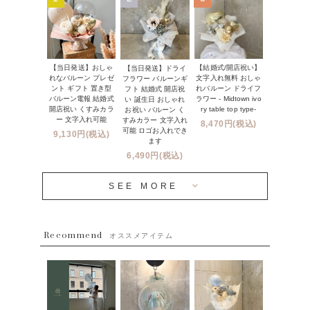
コンフェッティバルーン
開店・周年祝い
メッセージカード・電報について
フリンジバルーン
発表会・劇場
オーダーメイドについて
デコレーションセット
その他お祝い
【当日発送】おしゃ
【結婚式/開店祝い】
【当日発送】ドライ
セミオーダーについて
れなバルーン プレゼ
文字入れ無料 おしゃ
フラワー バルーンギ
プロップスバルーン
ント ギフト 置き型
れバルーン ドライフ
フト 結婚式 開店祝
クリスマス
フリンジバルーンについて
バルーン電報 結婚式
ラワー - Midtown ivo
い 誕生日 おしゃれ
開店祝い くすみカラ
ry table top type-
お祝い バルーン く
オプション
新商品
ー 文字入れ可能
すみカラー 文字入れ
8,470円(税込)
コンフェッティバルーンについて
可能 ロゴお入れでき
9,130円(税込)
成人式・卒業式・入学式バルーンブーケ
ます
人気商品
バルーン装飾サービス
6,490円(税込)
OTHER
~３０００円
メディア掲載情報
SEE MORE
~５５００円
採用情報
~８８００円
Recommend
ハワイウェディングサービス
オススメアイテム
~１１０００円
企業・法人様
１１０００円以上
ウェディングコンフェッティバルーン特集
NEW YORK MIND - ニューヨークスタイルバルーン