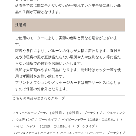
延着等で式に間に合わないや万が一割れていた場合等に新しい商
品の手配が可能となります。
注意点
ご使用のモニターにより、実際の色味と異なる場合がございま
す。
環境や条件により、バルーンの保ちが大幅に変わります。直射日
光や冷暖房の風が直接当たらない場所や人や鋭利なモノ等に当た
らない場所での保管をお願いいたします。
風船は大変割れやすい商品になります。開封時はカッター等を使
用せず開封をお願い致します。
プリントオプションやメッセージカードは無料サービスになりま
すので保証の対象外となります。
こちらの商品が含まれるグループ
フラワーバルーンブーケ
/
お誕生日
/
お誕生日
/
ブーケタイプ
/
ウェディング
/
ウェディング
/
ブーケタイプ
/
ベイビーシャワー（ご妊娠・ご出産祝い）
/
ベイビーシャワー（ご妊娠・ご出産祝い）
/
ブーケタイプ
/
ハーフ&ファーストバースデー
/
ハーフ&ファーストバースデー
/
ブーケタイプ