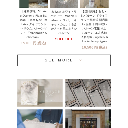
実店舗について -大阪 堀江店・名古屋 星ヶ丘店・滋賀 配送
ギフト -
センター店・沖縄 嘉手納基地店-
【送料無料】5th Av
【当日発送】おしゃ
Jellycat ホワイトリ
※コンフェッティバルーン -プリント内容-
e Diamond Float Bal
れバルーン ドライフ
バティー - Moonlit B
プリントサービス
loon - Float type - 5t
ラワー結婚式 開店祝
alloon - ジェリーキ
h Ave ダイヤモンド
い 誕生日 周年祝い
ャットのぬいぐるみ
ヘリウムバルーンギ
バルーン電報 卓上
が入った月のような
前撮り写真バルーン特集
フト 『Manhattan C
バルーン ロゴ 名前
バルーン
ollection』
入れ可能 - mystery b
SOLD OUT
姉妹店＆関連ショップについて
lue table top type-
15,000円(税込)
16,500円(税込)
当日発送 翌日午前中お届け
SEE MORE
安心のチャビーバルーン
人気ランキング
おすすめ商品
バルーン自動販売機
浮くバルーンオーダーメイド - coming soonn -
卓上バルーンオーダーメイド