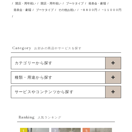
/
開店・周年祝い
/
開店・周年祝い
/
ブーケタイプ
/
発表会・劇場
/
発表会・劇場
/
ブーケタイプ
/
その他お祝い
/
~８８００円
/
~１１０００円
/
Category
お好みの商品やサービスを探す
カテゴリーから探す
卓上タイプバルーン
種類・用途から探す
浮くタイプバルーン
お誕生日
サービスやコンテンツから探す
ブーケタイプバルーン
ウェディング
ABOUT US - 私たちについて -
フラワーバルーンブーケ
ベイビーシャワー（ご妊娠・ご出産祝い）
Ranking
発送について
人気ランキング
ムーンリットバルーン
ハーフ&ファーストバースデー
Q&A
1
2
3