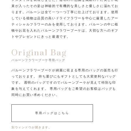
束が入ったその姿は
神秘的で有機的な美しさと優しさに溢れてお
ります。
バルーンは全て一つ一つ丁寧に仕上げております。
使用
している植物は品質の高いドライフラワーを中心に
厳選したアー
ティシャルフラワーのみを使用しております。
バルーンの中に植
物やお花を入れたバルーンフラワーブーケは、
大切な方へのギフ
トやプレゼントにきっと最適です。
Original Bag
バルーンフラワーブーケ専用バッグ
バルーンフラワーブーケが綺麗に収まる専用のバッグの販売も行
っております。
持ち運びにもギフトとしても大変便利なバッグ
です。
透明のバッグですのでバルーンブーケが見えて特別な印
象を与えてくれます。
専用バッグをご希望のお客様はバッグも
同時にお買い求めください。
専用バッグはこちら
別ウィンドウが開きます。