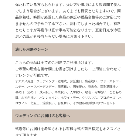
保たれている方もおられます。扱い方や環境により数週間で萎ん
でしまう場合がございます。あくまでも目安となりますので、商
品到着後、時間が経過した商品の保証や返品交換等のご対応はで
きませんので予めご了承下さい。割れてしまった場合でも、有料
となりますが再度作り直す事も可能となります。直射日光や冷暖
房との風が直接当たらない場所にお飾り下さい。
適した用途やシーン
こちらの商品は全てのご用途でご利用頂けます。
ご希望の用途を備考欄にお書き頂けましたら、ご用途に合わせて
アレンジが可能です。
オススメ用途：ウェディング・結婚式、お誕生日、出産祝い、ファーストバー
スデー、
ハーフバーデスデー、開店祝い、周年祝い、発表会、送別退職祝い、
母の日、父の日、
成人祝い、卒業祝い、入学祝い、敬老・長寿祝い、こどもの
日、お礼内祝い、
バレンタイン、ホワイトデー、クリスマス、プロポーズ、ハ
ロウィン、七五三、
退院祝い、お見舞い、その他各種お祝いやプレゼント
ウェディングにお届けのお客様へ
式場等にお届けを希望されるお客様は式の前日指定をオススメさ
せて頂きます。