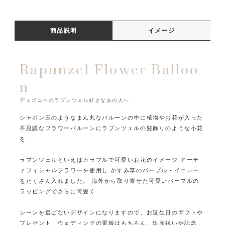
商品説明
イメージ
Rapunzel Flower Balloo
n
ディズニーのラプンツェル好きなあの人へ
シャボン玉のようなまん丸なバルーンの中に植物やお花が入った
不思議なフラワーバルーンに
ラプンツェルの髪飾りのような小花
を
ラプンツェルといえばカラフルで可愛いお花のイメージ
アーテ
ィフィシャルフラワーを使用し
かすみ草のパープル・イエロー
をたくさん入れました。
海外から取り寄せた可愛いパープルの
ラッピングでさらに可愛く
シーンを選ばないデザインになりますので、お誕生日のギフトや
プレゼント、ウェディングの電報はもちろん、
出産祝いや記念