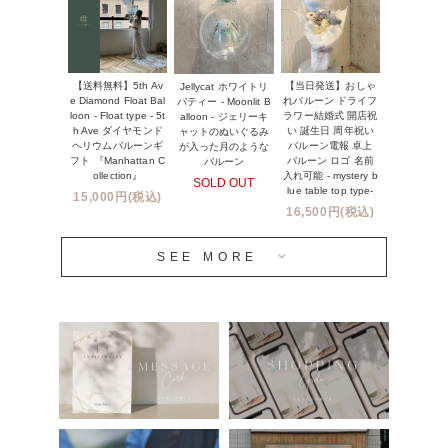
１１０００円以上
ウェディングコンフェッティバルーン特集
NEW YORK MIND - ニューヨークスタイルバルーン
実店舗について -大阪 堀江店・名古屋 星ヶ丘店・滋賀 配送
ギフト -
センター店・沖縄 嘉手納基地店-
【送料無料】5th Av
【当日発送】おしゃ
Jellycat ホワイトリ
※コンフェッティバルーン -プリント内容-
e Diamond Float Bal
れバルーン ドライフ
バティー - Moonlit B
プリントサービス
loon - Float type - 5t
ラワー結婚式 開店祝
alloon - ジェリーキ
h Ave ダイヤモンド
い 誕生日 周年祝い
ャットのぬいぐるみ
ヘリウムバルーンギ
バルーン電報 卓上
が入った月のような
前撮り写真バルーン特集
フト 『Manhattan C
バルーン ロゴ 名前
バルーン
ollection』
入れ可能 - mystery b
SOLD OUT
姉妹店＆関連ショップについて
lue table top type-
15,000円(税込)
16,500円(税込)
当日発送 翌日午前中お届け
SEE MORE
安心のチャビーバルーン
人気ランキング
おすすめ商品
バルーン自動販売機
浮くバルーンオーダーメイド - coming soonn -