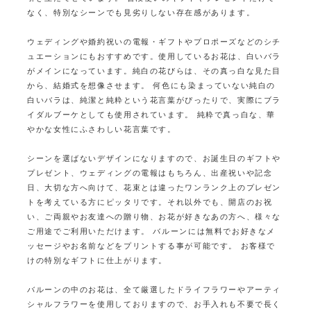
なく、特別なシーンでも見劣りしない存在感があります。
ウェディングや婚約祝いの電報・ギフトやプロポーズなどのシチ
ュエーションにもおすすめです。
使用しているお花は、白いバラ
がメインになっています。純白の花びらは、その真っ白な見た目
から、結婚式を想像させます。
何色にも染まっていない純白の
白いバラは、純潔と純粋という花言葉がぴったりで、実際にブラ
イダルブーケとしても使用されています。
純粋で真っ白な、華
やかな女性にふさわしい花言葉です。
シーンを選ばないデザインになりますので、お誕生日のギフトや
プレゼント、ウェディングの電報はもちろん、
出産祝いや記念
日、大切な方へ向けて、花束とは違ったワンランク上のプレゼン
トを考えている方にピッタリです。
それ以外でも、開店のお祝
い、ご両親やお友達への贈り物、お花が好きなあの方へ、様々な
ご用途でご利用いただけます。
バルーンには無料でお好きなメ
ッセージやお名前などをプリントする事が可能です。
お客様で
けの特別なギフトに仕上がります。
バルーンの中のお花は、全て厳選したドライフラワーやアーティ
シャルフラワーを使用しておりますので、
お手入れも不要で長く