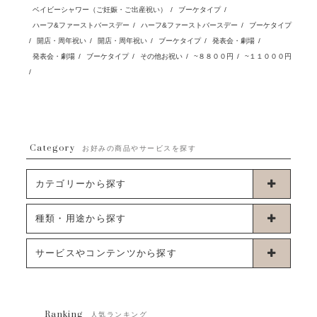
ベイビーシャワー（ご妊娠・ご出産祝い）
/
ブーケタイプ
/
ハーフ&ファーストバースデー
/
ハーフ&ファーストバースデー
/
ブーケタイプ
/
開店・周年祝い
/
開店・周年祝い
/
ブーケタイプ
/
発表会・劇場
/
発表会・劇場
/
ブーケタイプ
/
その他お祝い
/
~８８００円
/
~１１０００円
/
Category
お好みの商品やサービスを探す
カテゴリーから探す
卓上タイプバルーン
種類・用途から探す
浮くタイプバルーン
お誕生日
サービスやコンテンツから探す
ブーケタイプバルーン
ウェディング
ABOUT US - 私たちについて -
フラワーバルーンブーケ
ベイビーシャワー（ご妊娠・ご出産祝い）
Ranking
発送について
人気ランキング