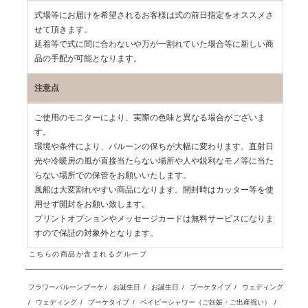
式場等にお届けを希望されるお客様は式の前日指定をオススメさ
せて頂きます。
延着等で式に間に合わないや万が一割れていた場合等に新しい商
品の手配が可能となります。
注意点
ご使用のモニターにより、実際の色味と異なる場合がございま
す。
環境や条件により、バルーンの保ちが大幅に変わります。直射日
光や冷暖房の風が直接当たらない場所や人や鋭利なモノ等に当た
らない場所での保管をお願いいたします。
風船は大変割れやすい商品になります。開封時はカッター等を使
用せず開封をお願い致します。
プリントオプションやメッセージカードは無料サービスになりま
すので保証の対象外となります。
こちらの商品が含まれるグループ
フラワーバルーンブーケ
/
お誕生日
/
お誕生日
/
ブーケタイプ
/
ウェディング
/
ウェディング
/
ブーケタイプ
/
ベイビーシャワー（ご妊娠・ご出産祝い）
/