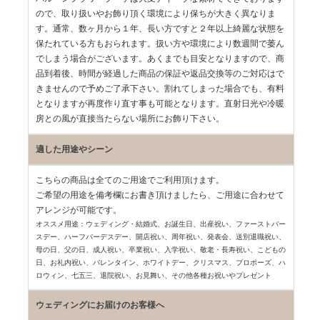
ので、取り扱いやお飾り頂く環境により保ちが大きく異なりま
す。通常、数ヶ月から１年、長い方ですと２年以上綺麗な状態を
保たれている方もおられます。扱い方や環境により数週間で萎ん
でしまう場合がございます。あくまでも目安となりますので、商
品到着後、時間が経過した商品の保証や返品交換等のご対応はで
きませんので予めご了承下さい。割れてしまった場合でも、有料
となりますが再度作り直す事も可能となります。直射日光や冷暖
房との風が直接当たらない場所にお飾り下さい。
適した用途やシーン
こちらの商品は全てのご用途でご利用頂けます。
ご希望の用途を備考欄にお書き頂けましたら、ご用途に合わせて
アレンジが可能です。
オススメ用途：ウェディング・結婚式、お誕生日、出産祝い、ファーストバー
スデー、
ハーフバーデスデー、開店祝い、周年祝い、発表会、送別退職祝い、
母の日、父の日、
成人祝い、卒業祝い、入学祝い、敬老・長寿祝い、こどもの
日、お礼内祝い、
バレンタイン、ホワイトデー、クリスマス、プロポーズ、ハ
ロウィン、七五三、
退院祝い、お見舞い、その他各種お祝いやプレゼント
ウェディングにお届けのお客様へ