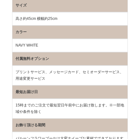
サイズ
高さ約45cm 横幅約25cm
カラー
NAVY WHITE
付属無料オプション
プリントサービス、メッセージカード、セミオーダーサービス、
用途変更サービス
最短お届け日
15時までのご注文で最短翌日午前中にお届け致します。※一部地
域や条件を除く
お飾り頂ける期間
バルーンフラワーブーケは大変ナイーブな素材でできております