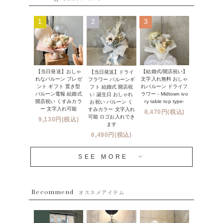
ムーンリットバルーン
ハーフ&ファーストバースデー
Q&A
1
2
3
コンフェッティバルーン
開店・周年祝い
メッセージカード・電報について
フリンジバルーン
発表会・劇場
オーダーメイドについて
デコレーションセット
その他お祝い
【当日発送】おしゃ
【結婚式/開店祝い】
【当日発送】ドライ
セミオーダーについて
れなバルーン プレゼ
文字入れ無料 おしゃ
フラワー バルーンギ
プロップスバルーン
ント ギフト 置き型
れバルーン ドライフ
フト 結婚式 開店祝
クリスマス
フリンジバルーンについて
バルーン電報 結婚式
ラワー - Midtown ivo
い 誕生日 おしゃれ
開店祝い くすみカラ
ry table top type-
お祝い バルーン く
オプション
新商品
ー 文字入れ可能
すみカラー 文字入れ
8,470円(税込)
コンフェッティバルーンについて
可能 ロゴお入れでき
9,130円(税込)
成人式・卒業式・入学式バルーンブーケ
ます
人気商品
バルーン装飾サービス
6,490円(税込)
OTHER
~３０００円
メディア掲載情報
SEE MORE
~５５００円
採用情報
~８８００円
Recommend
ハワイウェディングサービス
オススメアイテム
~１１０００円
企業・法人様