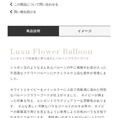
この商品について問い合わせる
買い物を続ける
商品説明
イメージ
Luxu Flower Balloon
エレガントで高級感に満ち溢れたバルーンフラワーブーケ
シャボン玉のようなまん丸なバルーンの中に植物やお花が入った
不思議なフラワーバルーンに
ナチュラルで上品な新作が登場しま
した。
ホワイトとネイビーをメインカラーに上品で高級感に溢れた特別
なバルーンフラワーブーケが仕上がりました。
ネイビーが締ま
った印象を与え、エレガントでラグジュアリーな雰囲気がありま
す。
そんな美しい可憐なバラをゴールドのかすみ草や、ネイビ
ーの紫陽花で周りを支えるように使用し
より白色のバラを主役で
引き立たてせています。
普段使いのギフトやプレゼントだけで