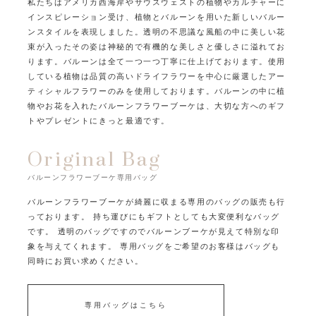
私たちはアメリカ西海岸やサウスウェストの植物やカルチャーに
インスピレーション受け、
植物とバルーンを用いた新しいバルー
ンスタイルを表現しました。
透明の不思議な風船の中に美しい花
束が入ったその姿は
神秘的で有機的な美しさと優しさに溢れてお
ります。
バルーンは全て一つ一つ丁寧に仕上げております。
使用
している植物は品質の高いドライフラワーを中心に
厳選したアー
ティシャルフラワーのみを使用しております。
バルーンの中に植
物やお花を入れたバルーンフラワーブーケは、
大切な方へのギフ
トやプレゼントにきっと最適です。
Original Bag
バルーンフラワーブーケ専用バッグ
バルーンフラワーブーケが綺麗に収まる専用のバッグの販売も行
っております。
持ち運びにもギフトとしても大変便利なバッグ
です。
透明のバッグですのでバルーンブーケが見えて特別な印
象を与えてくれます。
専用バッグをご希望のお客様はバッグも
同時にお買い求めください。
専用バッグはこちら