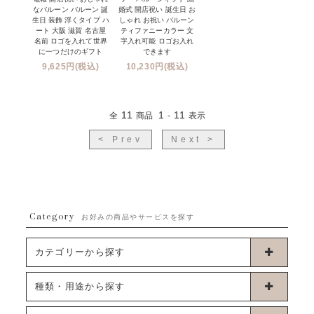
なバルーン バルーン 誕
婚式 開店祝い 誕生日 お
生日 装飾 浮くタイプ ハ
しゃれ お祝い バルーン
ート 大阪 滋賀 名古屋
ティファニーカラー 文
名前 ロゴを入れて世界
字入れ可能 ロゴお入れ
に一つだけのギフト
できます
9,625円(税込)
10,230円(税込)
11
1
11
全
商品
-
表示
< Prev
Next >
Category
お好みの商品やサービスを探す
カテゴリーから探す
卓上タイプバルーン
種類・用途から探す
浮くタイプバルーン