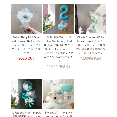
Stella tiffany Mini Bouq
【誕生日/周年祝い】Nu
Charis Bouquet White
uet - Flower Balloon Bo
mber Mix Tiffany Float
Tiffany Blue - フラワー
uquet - ステラ ティファ
Balloon お好きな数字が
バルーンブーケ - 各種お
ニーフラワーバルーンブ
選べる - Float type - ナ
祝いや卒業や入学のお祝
ーケ
ンバーミックスティファ
いにギフトバルーン
ニーヘリウムバルーンギ
SOLD OUT
7,150円(税込)
フト
10,230円(税込)
＼当日発送可能／結婚式
【当日発送】ドライフラ
電報 開店祝い おしゃれ
ワー バルーンギフト 結