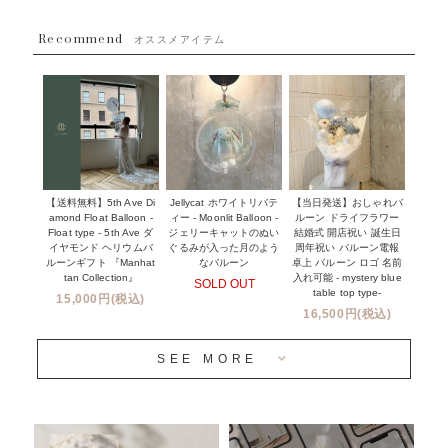
~８８００円
Recommend
ハワイウェディングサービス
オススメアイテム
~１１０００円
企業・法人様
１１０００円以上
ウェディングコンフェッティバルーン特集
NEW YORK MIND - ニューヨークスタイルバルーン
実店舗について -大阪 堀江店・名古屋 星ヶ丘店・滋賀 配送
ギフト -
センター店・沖縄 嘉手納基地店-
※コンフェッティバルーン -プリント内容-
【送料無料】5th Ave Di
【当日発送】おしゃれバ
Jellycat ホワイトリバテ
プリントサービス
amond Float Balloon -
ルーン ドライフラワー
ィー - Moonlit Balloon -
Float type - 5th Ave ダ
結婚式 開店祝い 誕生日
ジェリーキャットのぬい
前撮り写真バルーン特集
イヤモンド ヘリウムバ
周年祝い バルーン電報
ぐるみが入った月のよう
ルーンギフト 『Manhat
卓上 バルーン ロゴ 名前
なバルーン
tan Collection』
入れ可能 - mystery blue
SOLD OUT
姉妹店＆関連ショップについて
table top type-
15,000円(税込)
16,500円(税込)
当日発送 翌日午前中お届け
SEE MORE
安心のチャビーバルーン
人気ランキング
おすすめ商品