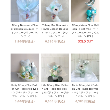
Tiffany Bouquet - Flow
Tiffany Mini Bouquet -
Tiffany Moon Float Ball
er Balloon Bouquet - テ
Flower Balloon Bouque
oon - Float type - ティ
ィファニーフラワーバル
t - ティファニーフラワ
ファニームーンヘリウム
ーンブーケ
ーバルーンブーケ
バルーンギフト
8,800円(税込)
6,380円(税込)
SOLD OUT
Softy Tiffany Blue Ballo
Hills Tiffany Blue Balloo
Maris Tiffany Mini Ballo
on Gift - Table top type
n Gift - Table top type -
on Gift - Table top type
- ソフティティファニー
ヒルズティファニーブル
- マリスティファニーミ
ブルーバルーンギフト
ーバルーンギフト
ニバルーンギフト
6,600円(税込)
6,600円(税込)
6,380円(税込)