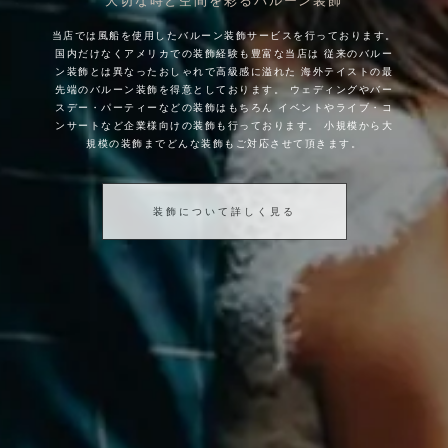
大切な時と空間を彩るバルーン装飾
当店では風船を使用したバルーン装飾サービスを行っております。
国内だけなくアメリカでの装飾経験も豊富な当店は
従来のバルー
ン装飾とは異なったおしゃれで高級感に溢れた
海外テイストの最
先端のバルーン装飾を得意としております。
ウェディングやバー
スデー・パーティーなどの装飾はもちろん
イベントやライブ・コ
ンサートなど企業様向けの装飾も行っております。
小規模から大
規模の装飾までどんな装飾もご対応させて頂きます。
装飾について詳しく見る