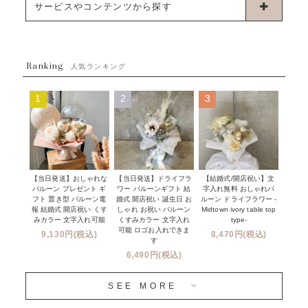
お誕生日
サービスやコンテンツから探す
ブーケタイプバルーン
ウェディング
ABOUT US - 私たちについて -
フラワーバルーンブーケ
ベイビーシャワー（ご妊娠・ご出産祝い）
Ranking
発送について
人気ランキング
ムーンリットバルーン
ハーフ&ファーストバースデー
Q&A
1
2
3
コンフェッティバルーン
開店・周年祝い
メッセージカード・電報について
フリンジバルーン
発表会・劇場
オーダーメイドについて
デコレーションセット
その他お祝い
セミオーダーについて
【当日発送】おしゃれな
【結婚式/開店祝い】文
【当日発送】ドライフラ
プロップスバルーン
バルーン プレゼント ギ
字入れ無料 おしゃれバ
ワー バルーンギフト 結
クリスマス
フリンジバルーンについて
フト 置き型 バルーン電
ルーン ドライフラワー -
婚式 開店祝い 誕生日 お
報 結婚式 開店祝い くす
Midtown ivory table top
しゃれ お祝い バルーン
オプション
新商品
みカラー 文字入れ可能
type-
くすみカラー 文字入れ
コンフェッティバルーンについて
可能 ロゴお入れできま
9,130円(税込)
8,470円(税込)
成人式・卒業式・入学式バルーンブーケ
す
人気商品
バルーン装飾サービス
6,490円(税込)
OTHER
~３０００円
メディア掲載情報
SEE MORE
~５５００円
採用情報