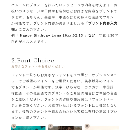
バルーンにプリントを行いたいメッセージや内容を考えよう！
お
祝いのメッセージや日付やお名前などお好きな内容をプリントで
きます。
もちろん、英語や日本語をはじめ様々な言語でプリント
が可能です。
プリント内容が決まりましたら
『プリント内容入力
欄』
にご入力下さい。
例「 Happy Birthday Luna 20xx.02.13 」など
字数は30字
以内がオススメです。
2.Font Choice
お好きなフォントをお選びください
フォント一覧からお好きなフォントを１つ選び、オプションメニ
ューでご希望のフォントをご選択ください。
英字以外のフォント
でもプリントが可能です。
漢字・ひらがな・カタカナ・中国語・
韓国語・その他言語でのプリントをご希望の場合はご希望の言語
をご選択ください。
フォントの詳細や使用例は『フォントペー
ジ』をご覧ください。
お選びいただけるフォントは１種類となり
ます。
複数のフォントを組み合わたいお客様は有料の追加オプシ
ョンをご購入下さい。