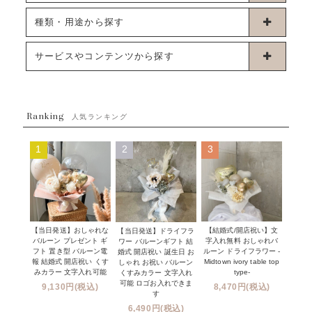
卓上タイプバルーン
種類・用途から探す
浮くタイプバルーン
お誕生日
サービスやコンテンツから探す
ブーケタイプバルーン
ウェディング
ABOUT US - 私たちについて -
フラワーバルーンブーケ
ベイビーシャワー（ご妊娠・ご出産祝い）
Ranking
発送について
人気ランキング
ムーンリットバルーン
ハーフ&ファーストバースデー
Q&A
1
2
3
コンフェッティバルーン
開店・周年祝い
メッセージカード・電報について
フリンジバルーン
発表会・劇場
オーダーメイドについて
デコレーションセット
その他お祝い
セミオーダーについて
【当日発送】おしゃれな
【結婚式/開店祝い】文
【当日発送】ドライフラ
プロップスバルーン
バルーン プレゼント ギ
字入れ無料 おしゃれバ
ワー バルーンギフト 結
クリスマス
フリンジバルーンについて
フト 置き型 バルーン電
ルーン ドライフラワー -
婚式 開店祝い 誕生日 お
報 結婚式 開店祝い くす
Midtown ivory table top
しゃれ お祝い バルーン
オプション
新商品
みカラー 文字入れ可能
type-
くすみカラー 文字入れ
コンフェッティバルーンについて
可能 ロゴお入れできま
9,130円(税込)
8,470円(税込)
成人式・卒業式・入学式バルーンブーケ
す
人気商品
バルーン装飾サービス
6,490円(税込)