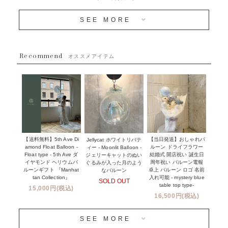
OTHER
~３０００円
メディア掲載情報
SEE MORE
~５５００円
採用情報
~８８００円
Recommend
ハワイウェディングサービス
オススメアイテム
~１１０００円
企業・法人様
１１０００円以上
ウェディングコンフェッティバルーン特集
NEW YORK MIND - ニューヨークスタイルバルーン
実店舗について -大阪 堀江店・名古屋 星ヶ丘店・滋賀 配送
ギフト -
センター店・沖縄 嘉手納基地店-
※コンフェッティバルーン -プリント内容-
【送料無料】5th Ave Di
【当日発送】おしゃれバ
Jellycat ホワイトリバテ
プリントサービス
amond Float Balloon -
ルーン ドライフラワー
ィー - Moonlit Balloon -
Float type - 5th Ave ダ
結婚式 開店祝い 誕生日
ジェリーキャットのぬい
前撮り写真バルーン特集
イヤモンド ヘリウムバ
周年祝い バルーン電報
ぐるみが入った月のよう
ルーンギフト 『Manhat
卓上 バルーン ロゴ 名前
なバルーン
tan Collection』
入れ可能 - mystery blue
SOLD OUT
姉妹店＆関連ショップについて
table top type-
15,000円(税込)
16,500円(税込)
当日発送 翌日午前中お届け
SEE MORE
安心のチャビーバルーン