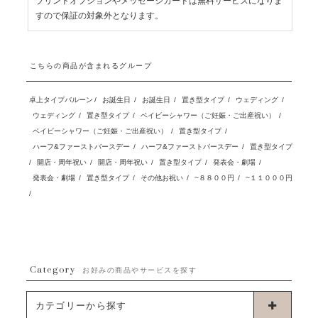
プリントオプションやメッセージカードは無料サービスになりま
すので保証の対象外となります。
こちらの商品が含まれるグループ
卓上タイプバルーン
/
お誕生日
/
お誕生日
/
置き型タイプ
/
ウェディング
/
ウェディング
/
置き型タイプ
/
ベイビーシャワー（ご妊娠・ご出産祝い）
/
ベイビーシャワー（ご妊娠・ご出産祝い）
/
置き型タイプ
/
ハーフ&ファーストバースデー
/
ハーフ&ファーストバースデー
/
置き型タイプ
/
開店・周年祝い
/
開店・周年祝い
/
置き型タイプ
/
発表会・劇場
/
発表会・劇場
/
置き型タイプ
/
その他お祝い
/
~８８００円
/
~１１０００円
/
Category
お好みの商品やサービスを探す
カテゴリーから探す