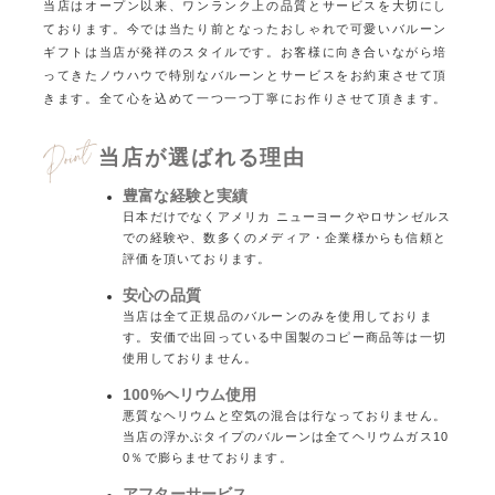
当店はオープン以来、ワンランク上の品質とサービスを大切にし
ております。
今では当たり前となったおしゃれで可愛いバルーン
ギフトは当店が発祥のスタイルです。
お客様に向き合いながら培
ってきたノウハウで特別なバルーンとサービスをお約束させて頂
きます。
全て心を込めて一つ一つ丁寧にお作りさせて頂きます。
当店が選ばれる理由
豊富な経験と実績
日本だけでなくアメリカ ニューヨークやロサンゼルス
での経験や、数多くのメディア・企業様からも信頼と
評価を頂いております。
安心の品質
当店は全て正規品のバルーンのみを使用しておりま
す。安価で出回っている中国製のコピー商品等は一切
使用しておりません。
100%ヘリウム使用
悪質なヘリウムと空気の混合は行なっておりません。
当店の浮かぶタイプのバルーンは全てヘリウムガス10
0％で膨らませております。
アフターサービス