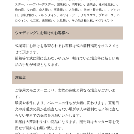
スデー、
ハーフバーデスデー、開店祝い、周年祝い、発表会、送別退職祝い、
母の日、父の日、
成人祝い、卒業祝い、入学祝い、敬老・長寿祝い、こどもの
日、お礼内祝い、
バレンタイン、ホワイトデー、クリスマス、プロポーズ、ハ
ロウィン、七五三、
退院祝い、お見舞い、その他各種お祝いやプレゼント
ウェディングにお届けのお客様へ
式場等にお届けを希望されるお客様は式の前日指定をオススメさ
せて頂きます。
延着等で式に間に合わないや万が一割れていた場合等に新しい商
品の手配が可能となります。
注意点
ご使用のモニターにより、実際の色味と異なる場合がございま
す。
環境や条件により、バルーンの保ちが大幅に変わります。直射日
光や冷暖房の風が直接当たらない場所や人や鋭利なモノ等に当た
らない場所での保管をお願いいたします。
風船は大変割れやすい商品になります。開封時はカッター等を使
用せず開封をお願い致します。