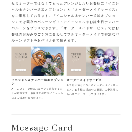
セミオーダーではなくてもっとアレンジしたいお客様に
『イニシ
ャル＆ナンバー追加オプション』と『オーダーメイドサービス』
をご用意しております。
『イニシャル＆ナンバー追加オプショ
ン』では既存のバルーンギフトにイニシャルやお誕生日ナンバー
バルーンをプラスできます。
『オーダーメイドサービス』ではお
客様のお好みやご予算に合わせてフルオーダーメイドで特別なバ
ルーンギフトをお作りさせて頂きます。
イニシャル＆ナンバー追加オプショ
オーダーメイドサービス
ン
全て思い通りに作れるオーダーメイドサー
A ~ Z と0 ~ 100のバルーンを追加するこ
ビス。お客様の理想やご要望、ご予算等に
とが可能です。お誕生日の数やイニシャル
合わせてオーダーして頂けます。
などご追加いただけます。
Message Card