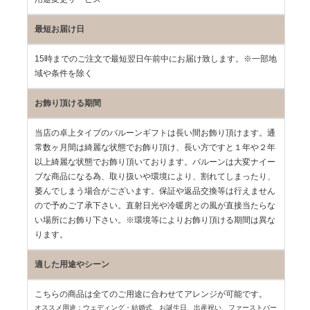
最短お届け日
15時までのご注文で最短翌日午前中にお届け致します。※一部地
域や条件を除く
お飾り頂ける期間
当店の卓上タイプのバルーンギフトは長い間お飾り頂けます。通
常数ヶ月間は綺麗な状態でお飾り頂け、長い方ですと１年や２年
以上綺麗な状態でお飾り頂いております。バルーンは大変ナイー
ブな商品になる為、取り扱いや環境により、割れてしまったり、
萎んでしまう場合がございます。保証や返品交換等は行えません
ので予めご了承下さい。直射日光や冷暖房との風が直接当たらな
い場所にお飾り下さい。※環境等によりお飾り頂ける期間は異な
ります。
適した用途やシーン
こちらの商品は全てのご用途に合わせてアレンジが可能です。
オススメ用途：ウェディング・結婚式、お誕生日、出産祝い、ファーストバー