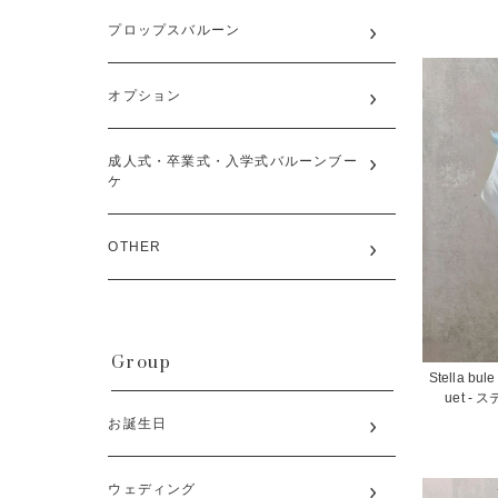
プロップスバルーン
オプション
成人式・卒業式・入学式バルーンブー
ケ
OTHER
Group
Stella bul
uet 
お誕生日
ウェディング