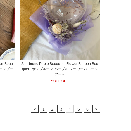
oon Bouq
San bruno Puple Bouquet - Flower Balloon Bou
ルーンブー
quet - サンブルーノ パープル フラワーバルーン
ブーケ
SOLD OUT
<
1
2
3
4
5
6
>