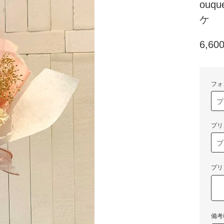
ouq
ケ
6,6
フォ
プリ
プリ
備考