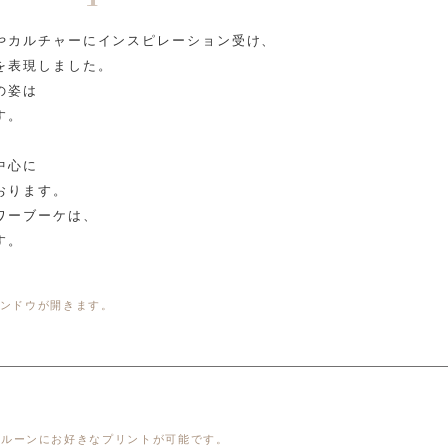
やカルチャーにインスピレーション受け、
を表現しました。
の姿は
す。
。
中心に
おります。
ワーブーケは、
す。
ンドウが開きます。
バルーンにお好きなプリントが可能です。