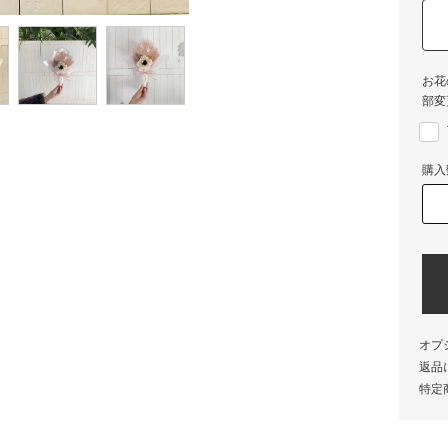
お花
部変
購入
オプ
返品
特定