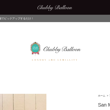
！
LUXURY AND GENIALITY
ホーム
>
San M