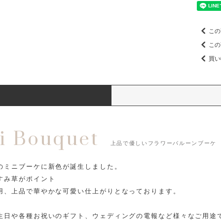
この
この
買い
i Bouquet
上品で優しいフラワーバルーンブーケ
のミニブーケに新色が誕生しました。
すみ草がポイント
用、上品で華やかな可愛い仕上がりとなっております。
生日や各種お祝いのギフト、ウェディングの電報など様々なご用途