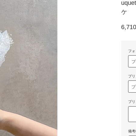
uqu
ケ
6,7
フォ
プリ
プリ
備考