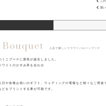
この
買い
i Bouquet
上品で優しいフラワーバルーンブーケ
のミニブーケに新色が誕生しました。
ホワイトのかすみ草を合わせ
。
生日や各種お祝いのギフト、ウェディングの電報など様々なご用途
などをプリントする事が可能です。