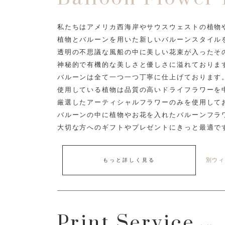
私たちはアメリカ西海岸やサウスウェストの植物
植物とバルーンを用いた新しいバルーンスタイル
透明の不思議な風船の中に美しい花束が入ったそ
神秘的で有機的な美しさと優しさに溢れておりま
バルーンは全て一つ一つ丁寧に仕上げております
使用している植物は品質の高いドライフラワーを
厳選したアーティシャルフラワーのみを使用して
バルーンの中に植物やお花を入れたバルーンフラ
大切な方へのギフトやプレゼントにきっと最適で
別ウィ
もっと詳しく見る
Print Service