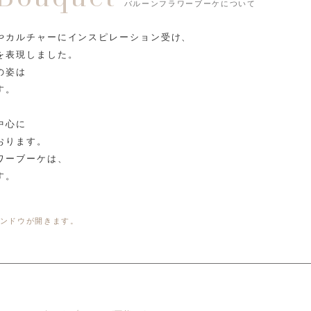
バルーンフラワーブーケについて
やカルチャーにインスピレーション受け、
を表現しました。
の姿は
す。
。
中心に
おります。
ワーブーケは、
す。
ンドウが開きます。