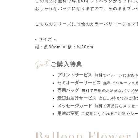
この商品は無料で専用のギフトバッグがセットに
おしゃれなバッグになりますので、そのままプレ
こちらのシリーズには他のカラーバリエーション
- サイズ -
縦：約30cm × 横：約20cm
ご購入特典
プリントサービス
無料でバルーンにお好
セミオーダーサービス
無料でバルーンの
専用バッグ
無料で専用のお洒落なバッグ
最短お届けサービス
当日15時までのご
メッセージカード
無料で高品質なメッセ
用途の変更
ご使用になられるご用途やシ
Balloon Flower