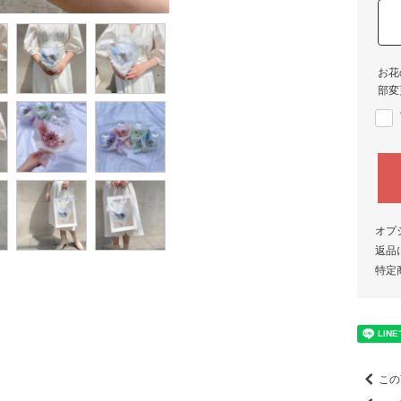
お花
部変
オプ
返品
特定
この