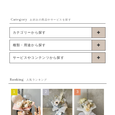
Category
お好みの商品やサービスを探す
カテゴリーから探す
卓上タイプバルーン
種類・用途から探す
浮くタイプバルーン
お誕生日
サービスやコンテンツから探す
ブーケタイプバルーン
ウェディング
ABOUT US - 私たちについて -
フラワーバルーンブーケ
ベイビーシャワー（ご妊娠・ご出産祝い）
Ranking
発送について
人気ランキング
ムーンリットバルーン
ハーフ&ファーストバースデー
Q&A
1
2
3
コンフェッティバルーン
開店・周年祝い
メッセージカード・電報について
フリンジバルーン
発表会・劇場
オーダーメイドについて
デコレーションセット