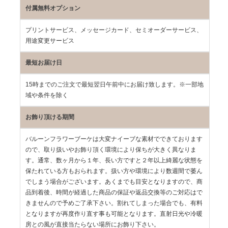
付属無料オプション
プリントサービス、メッセージカード、セミオーダーサービス、
用途変更サービス
最短お届け日
15時までのご注文で最短翌日午前中にお届け致します。※一部地
域や条件を除く
お飾り頂ける期間
バルーンフラワーブーケは大変ナイーブな素材でできております
ので、取り扱いやお飾り頂く環境により保ちが大きく異なりま
す。通常、数ヶ月から１年、長い方ですと２年以上綺麗な状態を
保たれている方もおられます。扱い方や環境により数週間で萎ん
でしまう場合がございます。あくまでも目安となりますので、商
品到着後、時間が経過した商品の保証や返品交換等のご対応はで
きませんので予めご了承下さい。割れてしまった場合でも、有料
となりますが再度作り直す事も可能となります。直射日光や冷暖
房との風が直接当たらない場所にお飾り下さい。