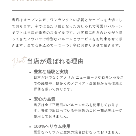
当店はオープン以来、ワンランク上の品質とサービスを大切にし
ております。
今では当たり前となったおしゃれで可愛いバルーン
ギフトは当店が発祥のスタイルです。
お客様に向き合いながら培
ってきたノウハウで特別なバルーンとサービスをお約束させて頂
きます。
全て心を込めて一つ一つ丁寧にお作りさせて頂きます。
当店が選ばれる理由
豊富な経験と実績
日本だけでなくアメリカ ニューヨークやロサンゼルス
での経験や、数多くのメディア・企業様からも信頼と
評価を頂いております。
安心の品質
当店は全て正規品のバルーンのみを使用しておりま
す。安価で出回っている中国製のコピー商品等は一切
使用しておりません。
100%ヘリウム使用
悪質なヘリウムと空気の混合は行なっておりません。