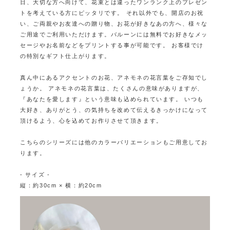
日、大切な方へ向けて、花束とは違ったワンランク上のプレゼン
トを考えている方にピッタリです。
それ以外でも、開店のお祝
い、ご両親やお友達への贈り物、お花が好きなあの方へ、様々な
ご用途でご利用いただけます。
バルーンには無料でお好きなメッ
セージやお名前などをプリントする事が可能です。
お客様でけ
の特別なギフト仕上がります。
真ん中にあるアクセントのお花、アネモネの花言葉をご存知でし
ょうか。
アネモネの花言葉は、たくさんの意味がありますが、
『あなたを愛します』という意味も込められています。
いつも
大好き、ありがとう、の気持ちを改めて伝えるきっかけになって
頂けるよう、心を込めてお作りさせて頂きます。
こちらのシリーズには他のカラーバリエーションもご用意してお
ります。
- サイズ -
縦：約30cm × 横：約20cm