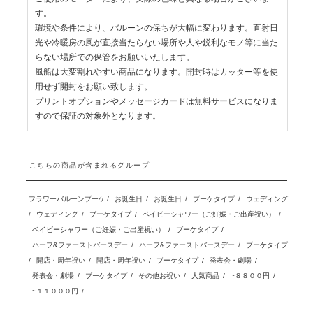
す。
環境や条件により、バルーンの保ちが大幅に変わります。直射日
光や冷暖房の風が直接当たらない場所や人や鋭利なモノ等に当た
らない場所での保管をお願いいたします。
風船は大変割れやすい商品になります。開封時はカッター等を使
用せず開封をお願い致します。
プリントオプションやメッセージカードは無料サービスになりま
すので保証の対象外となります。
こちらの商品が含まれるグループ
フラワーバルーンブーケ
/
お誕生日
/
お誕生日
/
ブーケタイプ
/
ウェディング
/
ウェディング
/
ブーケタイプ
/
ベイビーシャワー（ご妊娠・ご出産祝い）
/
ベイビーシャワー（ご妊娠・ご出産祝い）
/
ブーケタイプ
/
ハーフ&ファーストバースデー
/
ハーフ&ファーストバースデー
/
ブーケタイプ
/
開店・周年祝い
/
開店・周年祝い
/
ブーケタイプ
/
発表会・劇場
/
発表会・劇場
/
ブーケタイプ
/
その他お祝い
/
人気商品
/
~８８００円
/
~１１０００円
/