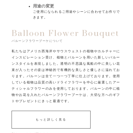
用途の変更
ご使用になられるご用途やシーンに合わせてお作りで
きます。
Balloon Flower Bouquet
バルーンフラワーブーケについて
私たちはアメリカ西海岸やサウスウェストの植物やカルチャーに
インスピレーション受け、
植物とバルーンを用いた新しいバルー
ンスタイルを表現しました。
透明の不思議な風船の中に美しい花
束が入ったその姿は
神秘的で有機的な美しさと優しさに溢れてお
ります。
バルーンは全て一つ一つ丁寧に仕上げております。
使用
している植物は品質の高いドライフラワーを中心に
厳選したアー
ティシャルフラワーのみを使用しております。
バルーンの中に植
物やお花を入れたバルーンフラワーブーケは、
大切な方へのギフ
トやプレゼントにきっと最適です。
もっと詳しく見る