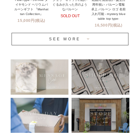
前撮り写真バルーン特集
イヤモンド ヘリウムバ
周年祝い バルーン電報
ぐるみが入った月のよう
ルーンギフト 『Manhat
卓上 バルーン ロゴ 名前
なバルーン
tan Collection』
入れ可能 - mystery blue
SOLD OUT
姉妹店＆関連ショップについて
table top type-
15,000円(税込)
16,500円(税込)
当日発送 翌日午前中お届け
SEE MORE
安心のチャビーバルーン
人気ランキング
おすすめ商品
バルーン自動販売機
浮くバルーンオーダーメイド - coming soonn -
卓上バルーンオーダーメイド
ムーンリットバルーンについて
その他オーダーメイド
スタンドバルーン