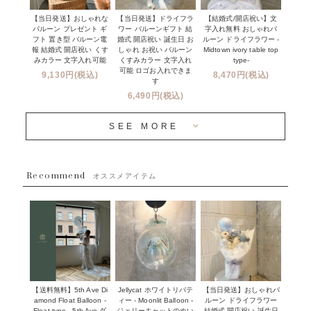
その他お祝い
セミオーダーについて
【当日発送】おしゃれな
【結婚式/開店祝い】文
【当日発送】ドライフラ
プロップスバルーン
バルーン プレゼント ギ
字入れ無料 おしゃれバ
ワー バルーンギフト 結
クリスマス
フリンジバルーンについて
フト 置き型 バルーン電
ルーン ドライフラワー -
婚式 開店祝い 誕生日 お
報 結婚式 開店祝い くす
Midtown ivory table top
しゃれ お祝い バルーン
オプション
新商品
みカラー 文字入れ可能
type-
くすみカラー 文字入れ
コンフェッティバルーンについて
可能 ロゴお入れできま
9,130円(税込)
8,470円(税込)
成人式・卒業式・入学式バルーンブーケ
す
人気商品
バルーン装飾サービス
6,490円(税込)
OTHER
~３０００円
メディア掲載情報
SEE MORE
~５５００円
採用情報
~８８００円
Recommend
ハワイウェディングサービス
オススメアイテム
~１１０００円
企業・法人様
１１０００円以上
ウェディングコンフェッティバルーン特集
NEW YORK MIND - ニューヨークスタイルバルーン
実店舗について -大阪 堀江店・名古屋 星ヶ丘店・滋賀 配送
ギフト -
センター店・沖縄 嘉手納基地店-
※コンフェッティバルーン -プリント内容-
【送料無料】5th Ave Di
【当日発送】おしゃれバ
Jellycat ホワイトリバテ
プリントサービス
amond Float Balloon -
ルーン ドライフラワー
ィー - Moonlit Balloon -
Float type - 5th Ave ダ
結婚式 開店祝い 誕生日
ジェリーキャットのぬい