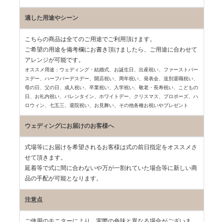
適した用途やシーン
こちらの商品は全てのご用途でご利用頂けます。
ご希望の用途を備考欄にお書き頂けましたら、ご用途に合わせて
アレンジが可能です。
オススメ用途：ウェディング・結婚式、お誕生日、出産祝い、ファーストバー
スデー、
ハーフバーデスデー、開店祝い、周年祝い、発表会、送別退職祝い、
母の日、父の日、
成人祝い、卒業祝い、入学祝い、敬老・長寿祝い、こどもの
日、お礼内祝い、
バレンタイン、ホワイトデー、クリスマス、プロポーズ、ハ
ロウィン、七五三、
退院祝い、お見舞い、その他各種お祝いやプレゼント
ウェディングにお届けのお客様へ
式場等にお届けを希望されるお客様は式の前日指定をオススメさ
せて頂きます。
延着等で式に間に合わないや万が一割れていた場合等に新しい商
品の手配が可能となります。
注意点
ご使用のモニターにより、実際の色味と異なる場合がございま