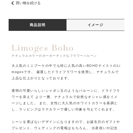
買い物を続ける
商品説明
イメージ
Limoges Boho
ナチュラルカラーのボーホーチックなフラワーバルーン
大人気のミニブーケの中でも特に人気の高いBOHOテイストのLi
mogesです。
厳選したドライフラワーを使用し、ナチュラルで
上品な仕上がりとなっております。
透明の可愛いらしいシャボン玉のようなバルーンに、ドライフラ
ワーを添えて
より一層、ナチュラルで自然なオシャレ感をイメ
ージしました。
また、女性に大人気のホワイトカラーを基調と
し、ラッピングはラテカラーで優しい印象を与えてくれます。
シーンを選ばないデザインになりますので、お誕生日のギフトや
プレゼント、ウェディングの電報はもちろん、
出産祝いや記念