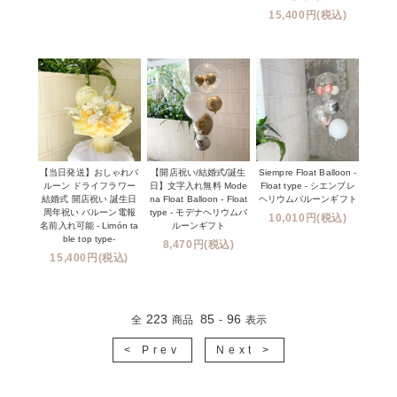
15,400円(税込)
【当日発送】おしゃれバ
【開店祝い/結婚式/誕生
Siempre Float Balloon -
ルーン ドライフラワー
日】文字入れ無料 Mode
Float type - シエンプレ
結婚式 開店祝い 誕生日
na Float Balloon - Float
ヘリウムバルーンギフト
周年祝い バルーン電報
type - モデナヘリウムバ
10,010円(税込)
名前入れ可能 - Limón ta
ルーンギフト
ble top type-
8,470円(税込)
15,400円(税込)
223
85
96
全
商品
-
表示
< Prev
Next >