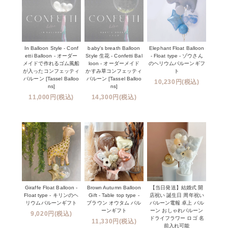
In Balloon Style - Conf
baby's breath Balloon
Elephant Float Balloon
etti Balloon - オーダー
Style 生花 - Confetti Bal
- Float type - ゾウさん
メイドで作れるゴム風船
loon - オーダーメイド
のヘリウムバルーンギフ
が入ったコンフェッティ
かすみ草コンフェッティ
ト
バルーン [Tassel Balloo
バルーン [Tassel Balloo
10,230円(税込)
ns]
ns]
11,000円(税込)
14,300円(税込)
Giraffe Float Balloon -
Brown Autumn Balloon
【当日発送】結婚式 開
Float type - キリンのヘ
Gift - Table top type -
店祝い 誕生日 周年祝い
リウムバルーンギフト
ブラウン オウタム バル
バルーン電報 卓上 バル
ーンギフト
ーン おしゃれバルーン
9,020円(税込)
ドライフラワー ロゴ 名
11,330円(税込)
前入れ可能