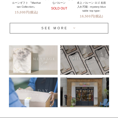
ルーンギフト 『Manhat
卓上 バルーン ロゴ 名前
なバルーン
tan Collection』
入れ可能 - mystery blue
SOLD OUT
姉妹店＆関連ショップについて
table top type-
15,000円(税込)
16,500円(税込)
当日発送 翌日午前中お届け
SEE MORE
安心のチャビーバルーン
人気ランキング
おすすめ商品
バルーン自動販売機
浮くバルーンオーダーメイド - coming soonn -
卓上バルーンオーダーメイド
ムーンリットバルーンについて
その他オーダーメイド
スタンドバルーン