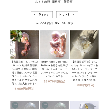
おすすめ順
価格順
新着順
< Prev
Next >
223
85
96
全
商品
-
表示
【当日発送】おしゃれな
Bright Rose Gold Float
【当日発送可能】 おし
バルーン 結婚式 開店祝
Balloon お好きな数字が
ゃれなバルーンギフトお
い 誕生日 お祝い 装飾
選べる - Float type - ナ
祝い ドライフラワーブ
浮く風船 バルーン電報
ンバーミックスヘリウム
ーケ ホワイト フラワー
フロートバルーン ロー
バルーンギフト
バルーンブーケ 文字入
ズゴールド 文字入れ可
れ可能 ロゴ入れ可能
15,070円(税込)
能 ロゴお入れできます
8,800円(税込)
6,050円(税込)