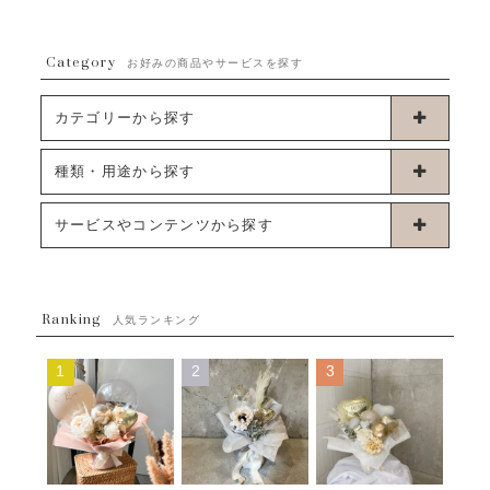
Category
お好みの商品やサービスを探す
カテゴリーから探す
卓上タイプバルーン
種類・用途から探す
浮くタイプバルーン
お誕生日
サービスやコンテンツから探す
ブーケタイプバルーン
ウェディング
ABOUT US - 私たちについて -
フラワーバルーンブーケ
ベイビーシャワー（ご妊娠・ご出産祝い）
Ranking
発送について
人気ランキング
ムーンリットバルーン
ハーフ&ファーストバースデー
Q&A
1
2
3
コンフェッティバルーン
開店・周年祝い
メッセージカード・電報について
フリンジバルーン
発表会・劇場
オーダーメイドについて
デコレーションセット
その他お祝い
セミオーダーについて