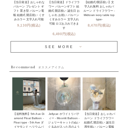
【当日発送】おしゃれな
【結婚式/開店祝い】文
【当日発送】ドライフラ
プロップスバルーン
バルーン プレゼント ギ
字入れ無料 おしゃれバ
ワー バルーンギフト 結
クリスマス
フリンジバルーンについて
フト 置き型 バルーン電
ルーン ドライフラワー -
婚式 開店祝い 誕生日 お
報 結婚式 開店祝い くす
Midtown ivory table top
しゃれ お祝い バルーン
オプション
新商品
みカラー 文字入れ可能
type-
くすみカラー 文字入れ
コンフェッティバルーンについて
可能 ロゴお入れできま
9,130円(税込)
8,470円(税込)
成人式・卒業式・入学式バルーンブーケ
す
人気商品
バルーン装飾サービス
6,490円(税込)
OTHER
~３０００円
メディア掲載情報
SEE MORE
~５５００円
採用情報
~８８００円
Recommend
ハワイウェディングサービス
オススメアイテム
~１１０００円
企業・法人様
１１０００円以上
ウェディングコンフェッティバルーン特集
NEW YORK MIND - ニューヨークスタイルバルーン
実店舗について -大阪 堀江店・名古屋 星ヶ丘店・滋賀 配送
ギフト -
センター店・沖縄 嘉手納基地店-
※コンフェッティバルーン -プリント内容-
【送料無料】5th Ave Di
【当日発送】おしゃれバ
Jellycat ホワイトリバテ
プリントサービス
amond Float Balloon -
ルーン ドライフラワー
ィー - Moonlit Balloon -
Float type - 5th Ave ダ
結婚式 開店祝い 誕生日
ジェリーキャットのぬい
前撮り写真バルーン特集
イヤモンド ヘリウムバ
周年祝い バルーン電報
ぐるみが入った月のよう