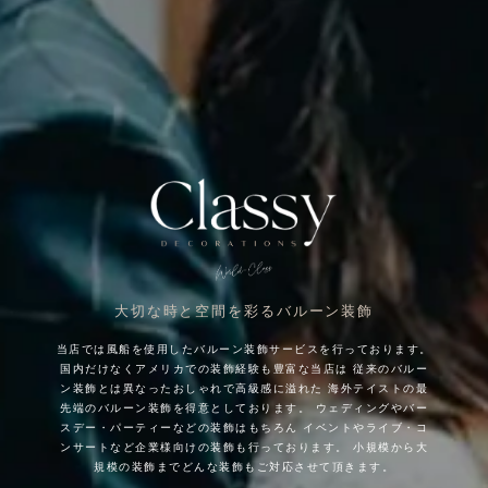
大切な時と空間を彩るバルーン装飾
当店では風船を使用したバルーン装飾サービスを行っております。
国内だけなくアメリカでの装飾経験も豊富な当店は
従来のバルー
ン装飾とは異なったおしゃれで高級感に溢れた
海外テイストの最
先端のバルーン装飾を得意としております。
ウェディングやバー
スデー・パーティーなどの装飾はもちろん
イベントやライブ・コ
ンサートなど企業様向けの装飾も行っております。
小規模から大
規模の装飾までどんな装飾もご対応させて頂きます。