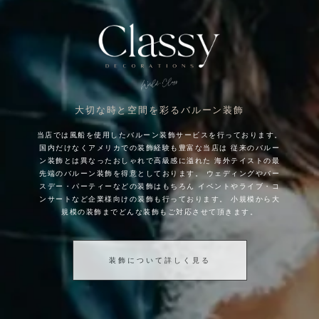
大切な時と空間を彩るバルーン装飾
当店では風船を使用したバルーン装飾サービスを行っております。
国内だけなくアメリカでの装飾経験も豊富な当店は
従来のバルー
ン装飾とは異なったおしゃれで高級感に溢れた
海外テイストの最
先端のバルーン装飾を得意としております。
ウェディングやバー
スデー・パーティーなどの装飾はもちろん
イベントやライブ・コ
ンサートなど企業様向けの装飾も行っております。
小規模から大
規模の装飾までどんな装飾もご対応させて頂きます。
装飾について詳しく見る