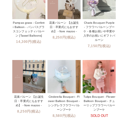
Pampas grass - Confett
花束バルーン 【お誕生
Charis Bouquet Purple
i Balloon - パンパスグラ
日・卒業式にもおすす
- フラワーバルーンブー
スコンフェッティバルー
め】 - fiore mazoo -
ケ - 各種お祝いや卒業や
ン [Tassel Balloons]
入学のお祝いにギフトバ
8,250円(税込)
ルーン
14,300円(税込)
7,150円(税込)
花束バルーン 【お誕生
Cinderella Bouquet - Fl
Tulips Bouquet - Flower
日・卒業式にもおすす
ower Balloon Bouquet -
Balloon Bouquet - チュ
め】 - fiore mazoo -
シンデレラフラワーバル
ーリップフラワーバルー
ーンブーケ
ンブーケ
8,250円(税込)
8,580円(税込)
SOLD OUT