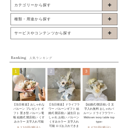
カテゴリーから探す
卓上タイプバルーン
種類・用途から探す
浮くタイプバルーン
お誕生日
サービスやコンテンツから探す
ブーケタイプバルーン
ウェディング
ABOUT US - 私たちについて -
フラワーバルーンブーケ
ベイビーシャワー（ご妊娠・ご出産祝い）
Ranking
発送について
人気ランキング
ムーンリットバルーン
ハーフ&ファーストバースデー
Q&A
1
2
3
コンフェッティバルーン
開店・周年祝い
メッセージカード・電報について
フリンジバルーン
発表会・劇場
オーダーメイドについて
デコレーションセット
その他お祝い
セミオーダーについて
【当日発送】おしゃれな
【結婚式/開店祝い】文
【当日発送】ドライフラ
プロップスバルーン
バルーン プレゼント ギ
字入れ無料 おしゃれバ
ワー バルーンギフト 結
クリスマス
フリンジバルーンについて
フト 置き型 バルーン電
ルーン ドライフラワー -
婚式 開店祝い 誕生日 お
報 結婚式 開店祝い くす
Midtown ivory table top
しゃれ お祝い バルーン
オプション
新商品
みカラー 文字入れ可能
type-
くすみカラー 文字入れ
コンフェッティバルーンについて
可能 ロゴお入れできま
9,130円(税込)
8,470円(税込)