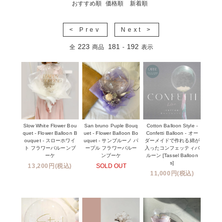
おすすめ順
価格順
新着順
< Prev
Next >
223
181
192
全
商品
-
表示
Slow White Flower Bou
San bruno Puple Bouq
Cotton Balloon Style -
quet - Flower Balloon B
uet - Flower Balloon Bo
Confetti Balloon - オー
ouquet - スローホワイ
uquet - サンブルーノ パ
ダーメイドで作れる綿が
ト フラワーバルーンブ
ープル フラワーバルー
入ったコンフェッティバ
ーケ
ンブーケ
ルーン [Tassel Balloon
s]
13,200円(税込)
SOLD OUT
11,000円(税込)