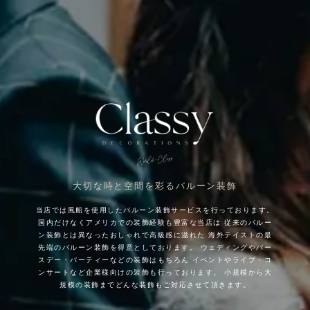
大切な時と空間を彩るバルーン装飾
当店では風船を使用したバルーン装飾サービスを行っております。
国内だけなくアメリカでの装飾経験も豊富な当店は
従来のバルー
ン装飾とは異なったおしゃれで高級感に溢れた
海外テイストの最
先端のバルーン装飾を得意としております。
ウェディングやバー
スデー・パーティーなどの装飾はもちろん
イベントやライブ・コ
ンサートなど企業様向けの装飾も行っております。
小規模から大
規模の装飾までどんな装飾もご対応させて頂きます。