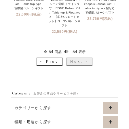
Gift - Table top type -
ルーン電報 ドライフラ
enopsis Balloon Gift - T
胡蝶蘭バルーンギフト
ワー ROME Balloon Gif
able top type - 聖なる
t - Table top & Float typ
胡蝶蘭バルーンギフト
22,000円(税込)
e - 【卓上&フロートセ
23,760円(税込)
ット】ローマバルーンギ
フト
22,550円(税込)
54
49
54
全
商品
-
表示
< Prev
Next >
Category
お好みの商品やサービスを探す
カテゴリーから探す
卓上タイプバルーン
種類・用途から探す