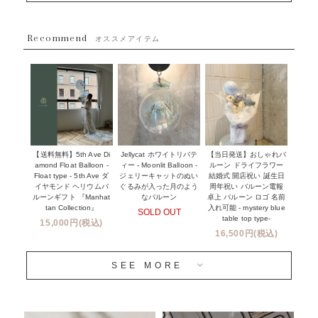
~５５００円
採用情報
~８８００円
Recommend
ハワイウェディングサービス
オススメアイテム
~１１０００円
企業・法人様
１１０００円以上
ウェディングコンフェッティバルーン特集
NEW YORK MIND - ニューヨークスタイルバルーン
実店舗について -大阪 堀江店・名古屋 星ヶ丘店・滋賀 配送
ギフト -
センター店・沖縄 嘉手納基地店-
※コンフェッティバルーン -プリント内容-
【送料無料】5th Ave Di
【当日発送】おしゃれバ
Jellycat ホワイトリバテ
プリントサービス
amond Float Balloon -
ルーン ドライフラワー
ィー - Moonlit Balloon -
Float type - 5th Ave ダ
結婚式 開店祝い 誕生日
ジェリーキャットのぬい
前撮り写真バルーン特集
イヤモンド ヘリウムバ
周年祝い バルーン電報
ぐるみが入った月のよう
ルーンギフト 『Manhat
卓上 バルーン ロゴ 名前
なバルーン
tan Collection』
入れ可能 - mystery blue
SOLD OUT
姉妹店＆関連ショップについて
table top type-
15,000円(税込)
16,500円(税込)
当日発送 翌日午前中お届け
SEE MORE
安心のチャビーバルーン
人気ランキング