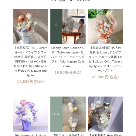
【当日発送】おしゃれバ
Liberty Torch Balloon G
【結婚式/電報】名入れ
ルーン ドライフラワー
ift - Table top type - リ
無料 おしゃれドライフ
結婚式 開店祝い 誕生日
バティトーチバルーンギ
ラワー バルーン電報 Flo
周年祝い バルーン電報
フト 『Manhattan Colle
le Balloon Gift - Table t
名前入れ可能 - Strawber
ction』
op type - フローレバル
ry Fields N.Y. table top
ーンギフト
19,800円(税込)
type-
20,900円(税込)
19,800円(税込)
Phalaenopsis Balloon
【開店祝い/結婚式】バ
【送料無料】Holy Phala