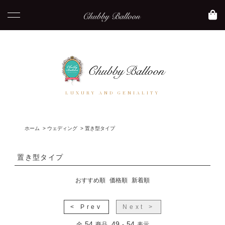
LUXURY AND GENIALITY
ホーム
>
ウェディング
>
置き型タイプ
置き型タイプ
おすすめ順
価格順
新着順
< Prev
Next >
54
49
54
全
商品
-
表示