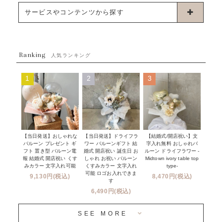
浮くタイプバルーン
お誕生日
サービスやコンテンツから探す
ブーケタイプバルーン
ウェディング
ABOUT US - 私たちについて -
フラワーバルーンブーケ
ベイビーシャワー（ご妊娠・ご出産祝い）
Ranking
発送について
人気ランキング
ムーンリットバルーン
ハーフ&ファーストバースデー
Q&A
1
2
3
コンフェッティバルーン
開店・周年祝い
メッセージカード・電報について
フリンジバルーン
発表会・劇場
オーダーメイドについて
デコレーションセット
その他お祝い
セミオーダーについて
【当日発送】おしゃれな
【結婚式/開店祝い】文
【当日発送】ドライフラ
プロップスバルーン
バルーン プレゼント ギ
字入れ無料 おしゃれバ
ワー バルーンギフト 結
クリスマス
フリンジバルーンについて
フト 置き型 バルーン電
ルーン ドライフラワー -
婚式 開店祝い 誕生日 お
報 結婚式 開店祝い くす
Midtown ivory table top
しゃれ お祝い バルーン
オプション
新商品
みカラー 文字入れ可能
type-
くすみカラー 文字入れ
コンフェッティバルーンについて
可能 ロゴお入れできま
9,130円(税込)
8,470円(税込)
成人式・卒業式・入学式バルーンブーケ
す
人気商品
バルーン装飾サービス
6,490円(税込)
OTHER
~３０００円
メディア掲載情報
SEE MORE