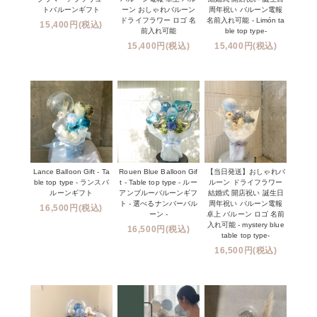
トバルーンギフト
ーン おしゃれバルーン
周年祝い バルーン電報
ドライフラワー ロゴ 名
名前入れ可能 - Limón ta
15,400円(税込)
前入れ可能
ble top type-
15,400円(税込)
15,400円(税込)
Lance Balloon Gift - Ta
Rouen Blue Balloon Gif
【当日発送】おしゃれバ
ble top type - ランスバ
t - Table top type - ルー
ルーン ドライフラワー
ルーンギフト
アンブルーバルーンギフ
結婚式 開店祝い 誕生日
ト - 選べるナンバーバル
周年祝い バルーン電報
16,500円(税込)
ーン -
卓上 バルーン ロゴ 名前
入れ可能 - mystery blue
16,500円(税込)
table top type-
16,500円(税込)