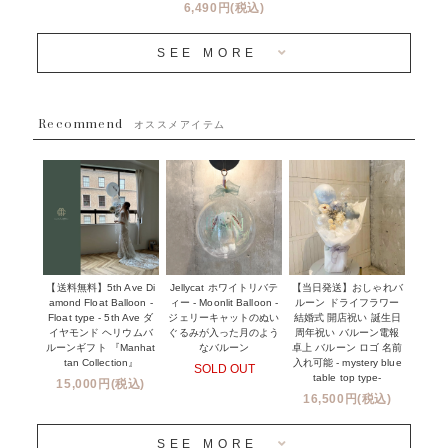
バルーン装飾サービス
6,490円(税込)
OTHER
~３０００円
メディア掲載情報
SEE MORE
~５５００円
採用情報
~８８００円
Recommend
ハワイウェディングサービス
オススメアイテム
~１１０００円
企業・法人様
１１０００円以上
ウェディングコンフェッティバルーン特集
NEW YORK MIND - ニューヨークスタイルバルーン
実店舗について -大阪 堀江店・名古屋 星ヶ丘店・滋賀 配送
ギフト -
センター店・沖縄 嘉手納基地店-
※コンフェッティバルーン -プリント内容-
【送料無料】5th Ave Di
【当日発送】おしゃれバ
Jellycat ホワイトリバテ
プリントサービス
amond Float Balloon -
ルーン ドライフラワー
ィー - Moonlit Balloon -
Float type - 5th Ave ダ
結婚式 開店祝い 誕生日
ジェリーキャットのぬい
前撮り写真バルーン特集
イヤモンド ヘリウムバ
周年祝い バルーン電報
ぐるみが入った月のよう
ルーンギフト 『Manhat
卓上 バルーン ロゴ 名前
なバルーン
tan Collection』
入れ可能 - mystery blue
SOLD OUT
姉妹店＆関連ショップについて
table top type-
15,000円(税込)
16,500円(税込)
当日発送 翌日午前中お届け
SEE MORE