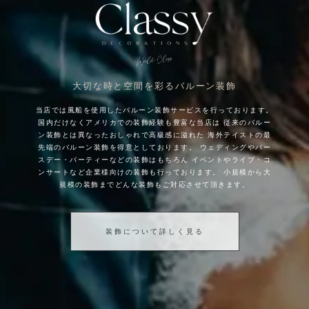
大切な時と空間を彩るバルーン装飾
当店では風船を使用したバルーン装飾サービスを行っております。
国内だけなくアメリカでの装飾経験も豊富な当店は
従来のバルー
ン装飾とは異なったおしゃれで高級感に溢れた
海外テイストの最
先端のバルーン装飾を得意としております。
ウェディングやバー
スデー・パーティーなどの装飾はもちろん
イベントやライブ・コ
ンサートなど企業様向けの装飾も行っております。
小規模から大
規模の装飾までどんな装飾もご対応させて頂きます。
装飾について詳しく見る