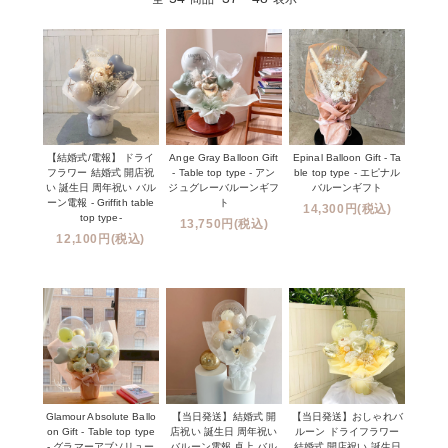
【結婚式/電報】 ドライ
Ange Gray Balloon Gift
Epinal Balloon Gift - Ta
フラワー 結婚式 開店祝
- Table top type - アン
ble top type - エピナル
い 誕生日 周年祝い バル
ジュグレーバルーンギフ
バルーンギフト
ーン電報 - Griffith table
ト
14,300円(税込)
top type-
13,750円(税込)
12,100円(税込)
Glamour Absolute Ballo
【当日発送】結婚式 開
【当日発送】おしゃれバ
on Gift - Table top type
店祝い 誕生日 周年祝い
ルーン ドライフラワー
- グラマーアブソリュー
バルーン電報 卓上 バル
結婚式 開店祝い 誕生日