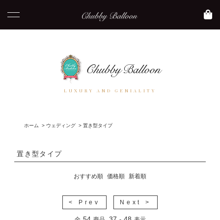
LUXURY AND GENIALITY
ホーム
>
ウェディング
>
置き型タイプ
置き型タイプ
おすすめ順
価格順
新着順
< Prev
Next >
54
37
48
全
商品
-
表示