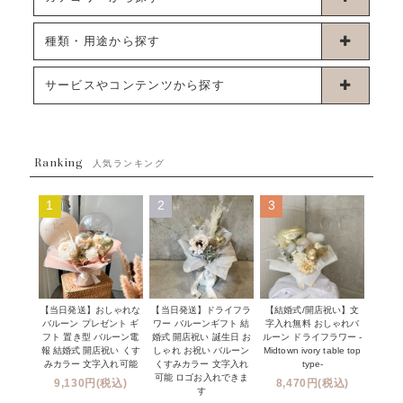
卓上タイプバルーン
種類・用途から探す
浮くタイプバルーン
お誕生日
サービスやコンテンツから探す
ブーケタイプバルーン
ウェディング
ABOUT US - 私たちについて -
フラワーバルーンブーケ
ベイビーシャワー（ご妊娠・ご出産祝い）
Ranking
発送について
人気ランキング
ムーンリットバルーン
ハーフ&ファーストバースデー
Q&A
1
2
3
コンフェッティバルーン
開店・周年祝い
メッセージカード・電報について
フリンジバルーン
発表会・劇場
オーダーメイドについて
デコレーションセット
その他お祝い
セミオーダーについて
【当日発送】おしゃれな
【結婚式/開店祝い】文
【当日発送】ドライフラ
プロップスバルーン
バルーン プレゼント ギ
字入れ無料 おしゃれバ
ワー バルーンギフト 結
クリスマス
フリンジバルーンについて
フト 置き型 バルーン電
ルーン ドライフラワー -
婚式 開店祝い 誕生日 お
報 結婚式 開店祝い くす
Midtown ivory table top
しゃれ お祝い バルーン
オプション
新商品
みカラー 文字入れ可能
type-
くすみカラー 文字入れ
コンフェッティバルーンについて
可能 ロゴお入れできま
9,130円(税込)
8,470円(税込)
成人式・卒業式・入学式バルーンブーケ
す
人気商品