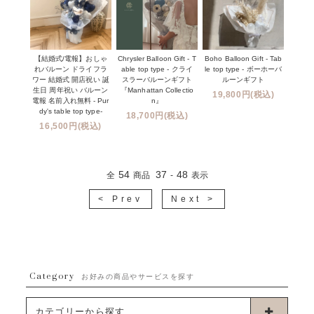
【結婚式/電報】おしゃ
Chrysler Balloon Gift - T
Boho Balloon Gift - Tab
れバルーン ドライフラ
able top type - クライ
le top type - ボーホーバ
ワー 結婚式 開店祝い 誕
スラーバルーンギフト
ルーンギフト
生日 周年祝い バルーン
『Manhattan Collectio
19,800円(税込)
電報 名前入れ無料 - Pur
n』
dy's table top type-
18,700円(税込)
16,500円(税込)
54
37
48
全
商品
-
表示
< Prev
Next >
Category
お好みの商品やサービスを探す
カテゴリーから探す