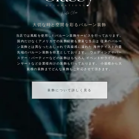
大切な時と空間を彩るバルーン装飾
当店では風船を使用したバルーン装飾サービスを行っております。
国内だけなくアメリカでの装飾経験も豊富な当店は
従来のバルー
ン装飾とは異なったおしゃれで高級感に溢れた
海外テイストの最
先端のバルーン装飾を得意としております。
ウェディングやバー
スデー・パーティーなどの装飾はもちろん
イベントやライブ・コ
ンサートなど企業様向けの装飾も行っております。
小規模から大
規模の装飾までどんな装飾もご対応させて頂きます。
装飾について詳しく見る