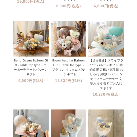
19,800円(税込)
6,380円(税込)
6,600円(税込)
Boho Desert Balloon Gi
Brown Autumn Balloon
【当日発送】ドライフラ
ft - Table top type - ボ
Gift - Table top type -
ワー バルーンギフト 結
ーホーデザートバルーン
ブラウン オウタム バル
婚式 開店祝い 誕生日 お
ギフト
ーンギフト
しゃれ お祝い バルーン
ティファニーカラー 文
9,900円(税込)
11,330円(税込)
字入れ可能 ロゴお入れ
できます
10,230円(税込)