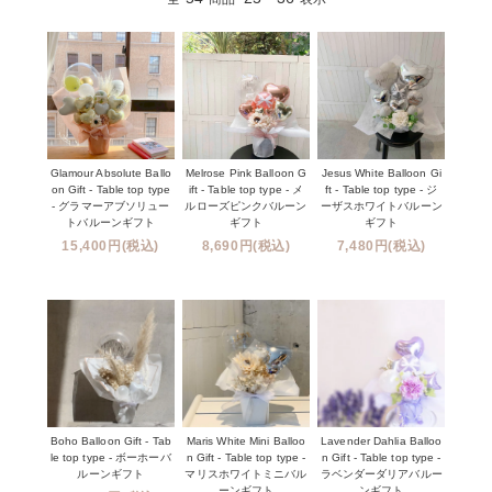
Glamour Absolute Ballo
Melrose Pink Balloon G
Jesus White Balloon Gi
on Gift - Table top type
ift - Table top type - メ
ft - Table top type - ジ
- グラマーアブソリュー
ルローズピンクバルーン
ーザスホワイトバルーン
トバルーンギフト
ギフト
ギフト
15,400円(税込)
8,690円(税込)
7,480円(税込)
Boho Balloon Gift - Tab
Maris White Mini Balloo
Lavender Dahlia Balloo
le top type - ボーホーバ
n Gift - Table top type -
n Gift - Table top type -
ルーンギフト
マリスホワイトミニバル
ラベンダーダリアバルー
ーンギフト
ンギフト