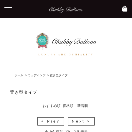
LUXURY AND GENIALITY
ホーム
>
ウェディング
>
置き型タイプ
置き型タイプ
おすすめ順
価格順
新着順
< Prev
Next >
54
25
36
全
商品
-
表示