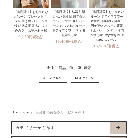
【当日発送】おしゃれな
【当日発送】結婚式 開
【当日発送】おしゃれバ
バルーン プレゼント ギ
店祝い 誕生日 周年祝い
ルーン ドライフラワー
フト 置き型 バルーン電
バルーン電報 卓上 バル
結婚式 開店祝い 誕生日
報 結婚式 開店祝い くす
ーン おしゃれバルーン
周年祝い バルーン電報
みカラー 文字入れ可能
ドライフラワー ロゴ 名
卓上 バルーン ロゴ 名前
前入れ可能
入れ可能 - mystery blue
9,130円(税込)
table top type-
15,400円(税込)
16,500円(税込)
54
25
36
全
商品
-
表示
< Prev
Next >
Category
お好みの商品やサービスを探す
カテゴリーから探す