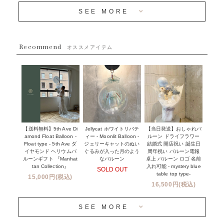
~３０００円
メディア掲載情報
SEE MORE
~５５００円
採用情報
~８８００円
Recommend
ハワイウェディングサービス
オススメアイテム
~１１０００円
企業・法人様
１１０００円以上
ウェディングコンフェッティバルーン特集
NEW YORK MIND - ニューヨークスタイルバルーン
実店舗について -大阪 堀江店・名古屋 星ヶ丘店・滋賀 配送
ギフト -
センター店・沖縄 嘉手納基地店-
※コンフェッティバルーン -プリント内容-
【送料無料】5th Ave Di
【当日発送】おしゃれバ
Jellycat ホワイトリバテ
プリントサービス
amond Float Balloon -
ルーン ドライフラワー
ィー - Moonlit Balloon -
Float type - 5th Ave ダ
結婚式 開店祝い 誕生日
ジェリーキャットのぬい
前撮り写真バルーン特集
イヤモンド ヘリウムバ
周年祝い バルーン電報
ぐるみが入った月のよう
ルーンギフト 『Manhat
卓上 バルーン ロゴ 名前
なバルーン
tan Collection』
入れ可能 - mystery blue
SOLD OUT
姉妹店＆関連ショップについて
table top type-
15,000円(税込)
16,500円(税込)
当日発送 翌日午前中お届け
SEE MORE
安心のチャビーバルーン