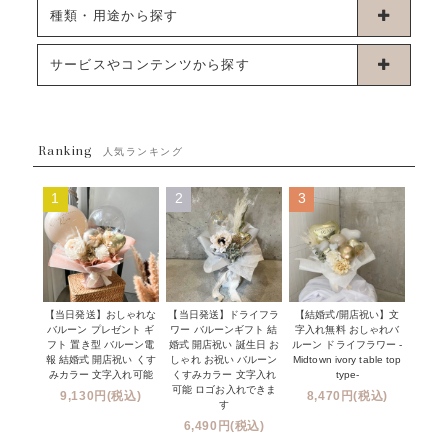
卓上タイプバルーン
種類・用途から探す
浮くタイプバルーン
お誕生日
サービスやコンテンツから探す
ブーケタイプバルーン
ウェディング
ABOUT US - 私たちについて -
フラワーバルーンブーケ
ベイビーシャワー（ご妊娠・ご出産祝い）
Ranking
発送について
人気ランキング
ムーンリットバルーン
ハーフ&ファーストバースデー
Q&A
1
2
3
コンフェッティバルーン
開店・周年祝い
メッセージカード・電報について
フリンジバルーン
発表会・劇場
オーダーメイドについて
デコレーションセット
その他お祝い
セミオーダーについて
【当日発送】おしゃれな
【結婚式/開店祝い】文
【当日発送】ドライフラ
プロップスバルーン
バルーン プレゼント ギ
字入れ無料 おしゃれバ
ワー バルーンギフト 結
クリスマス
フリンジバルーンについて
フト 置き型 バルーン電
ルーン ドライフラワー -
婚式 開店祝い 誕生日 お
報 結婚式 開店祝い くす
Midtown ivory table top
しゃれ お祝い バルーン
オプション
新商品
みカラー 文字入れ可能
type-
くすみカラー 文字入れ
コンフェッティバルーンについて
可能 ロゴお入れできま
9,130円(税込)
8,470円(税込)
成人式・卒業式・入学式バルーンブーケ
す
人気商品
バルーン装飾サービス
6,490円(税込)
OTHER