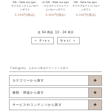
Gift - Table top type -
on Gift - Table top type
Gift - Table top type -
マリスピンクミニバルー
- マリスティファニーミ
マリスブルーミニバルー
ンギフト
ニバルーンギフト
ンギフト
6,380円(税込)
6,380円(税込)
6,380円(税込)
54
13
24
全
商品
-
表示
< Prev
Next >
Category
お好みの商品やサービスを探す
カテゴリーから探す
卓上タイプバルーン
種類・用途から探す
浮くタイプバルーン
お誕生日
サービスやコンテンツから探す
ブーケタイプバルーン