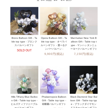
Bronx Balloon Gift - Ta
Opera Balloon Gift - Ta
Manhattan New York B
ble top type - ブロンク
ble top type - オペラバ
alloon Gift - Table top t
スバルーンギフト
ルーンギフト - 選べるナ
ype - マンハッタンニュ
ンバーバルーン -
ーヨークバルーンギフト
SOLD OUT
9,900円(税込)
7,150円(税込)
Hills Tiffany Blue Balloo
Phalaenopsis Balloon
Black Diamond Star Bal
n Gift - Table top type -
Gift - Table top type -
loon Gift - Table top typ
ヒルズティファニーブル
胡蝶蘭バルーンギフト
e - ブラックダイヤモン
ーバルーンギフト
ドスターバルーンギフト