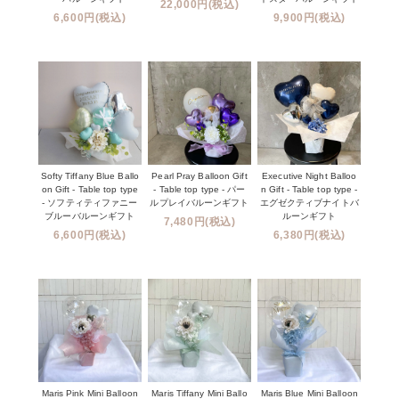
22,000円(税込)
6,600円(税込)
9,900円(税込)
Softy Tiffany Blue Ballo
Pearl Pray Balloon Gift
Executive Night Balloo
on Gift - Table top type
- Table top type - パー
n Gift - Table top type -
- ソフティティファニー
ルプレイバルーンギフト
エグゼクティブナイトバ
ブルーバルーンギフト
ルーンギフト
7,480円(税込)
6,600円(税込)
6,380円(税込)
Maris Pink Mini Balloon
Maris Tiffany Mini Ballo
Maris Blue Mini Balloon