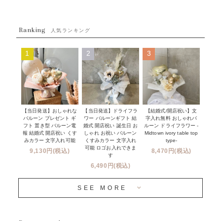
ウェディング
ABOUT US - 私たちについて -
フラワーバルーンブーケ
ベイビーシャワー（ご妊娠・ご出産祝い）
Ranking
発送について
人気ランキング
ムーンリットバルーン
ハーフ&ファーストバースデー
Q&A
1
2
3
コンフェッティバルーン
開店・周年祝い
メッセージカード・電報について
フリンジバルーン
発表会・劇場
オーダーメイドについて
デコレーションセット
その他お祝い
セミオーダーについて
【当日発送】おしゃれな
【結婚式/開店祝い】文
【当日発送】ドライフラ
プロップスバルーン
バルーン プレゼント ギ
字入れ無料 おしゃれバ
ワー バルーンギフト 結
クリスマス
フリンジバルーンについて
フト 置き型 バルーン電
ルーン ドライフラワー -
婚式 開店祝い 誕生日 お
報 結婚式 開店祝い くす
Midtown ivory table top
しゃれ お祝い バルーン
オプション
新商品
みカラー 文字入れ可能
type-
くすみカラー 文字入れ
コンフェッティバルーンについて
可能 ロゴお入れできま
9,130円(税込)
8,470円(税込)
成人式・卒業式・入学式バルーンブーケ
す
人気商品
バルーン装飾サービス
6,490円(税込)
OTHER
~３０００円
メディア掲載情報
SEE MORE
~５５００円
採用情報
~８８００円