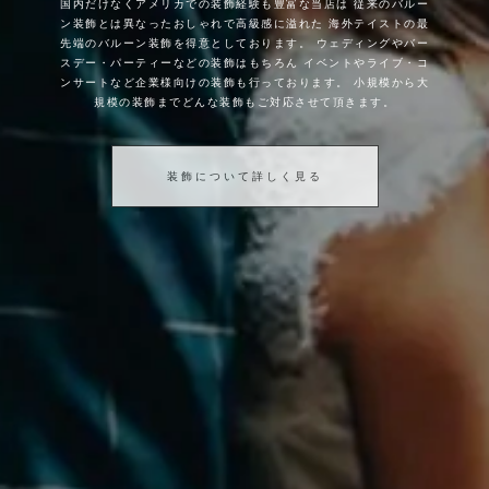
国内だけなくアメリカでの装飾経験も豊富な当店は
従来のバルー
ン装飾とは異なったおしゃれで高級感に溢れた
海外テイストの最
先端のバルーン装飾を得意としております。
ウェディングやバー
スデー・パーティーなどの装飾はもちろん
イベントやライブ・コ
ンサートなど企業様向けの装飾も行っております。
小規模から大
規模の装飾までどんな装飾もご対応させて頂きます。
装飾について詳しく見る