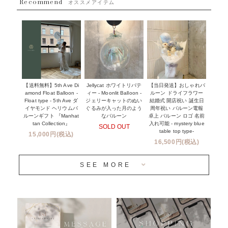
Recommend
ハワイウェディングサービス
オススメアイテム
~１１０００円
企業・法人様
１１０００円以上
ウェディングコンフェッティバルーン特集
NEW YORK MIND - ニューヨークスタイルバルーン
実店舗について -大阪 堀江店・名古屋 星ヶ丘店・滋賀 配送
ギフト -
センター店・沖縄 嘉手納基地店-
※コンフェッティバルーン -プリント内容-
【送料無料】5th Ave Di
【当日発送】おしゃれバ
Jellycat ホワイトリバテ
プリントサービス
amond Float Balloon -
ルーン ドライフラワー
ィー - Moonlit Balloon -
Float type - 5th Ave ダ
結婚式 開店祝い 誕生日
ジェリーキャットのぬい
前撮り写真バルーン特集
イヤモンド ヘリウムバ
周年祝い バルーン電報
ぐるみが入った月のよう
ルーンギフト 『Manhat
卓上 バルーン ロゴ 名前
なバルーン
tan Collection』
入れ可能 - mystery blue
SOLD OUT
姉妹店＆関連ショップについて
table top type-
15,000円(税込)
16,500円(税込)
当日発送 翌日午前中お届け
SEE MORE
安心のチャビーバルーン
人気ランキング
おすすめ商品
バルーン自動販売機