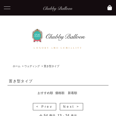
LUXURY AND GENIALITY
ホーム
>
ウェディング
>
置き型タイプ
置き型タイプ
おすすめ順
価格順
新着順
< Prev
Next >
54
13
24
全
商品
-
表示