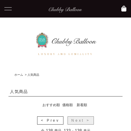
LUXURY AND GENIALITY
ホーム
>
人気商品
人気商品
おすすめ順
価格順
新着順
< Prev
Next >
138
133
138
全
商品
-
表示