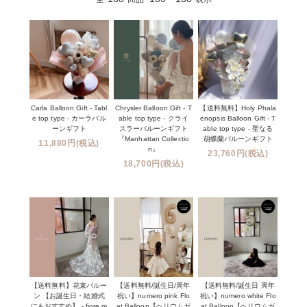
Carla Balloon Gift - Tabl
Chrysler Balloon Gift - T
【送料無料】Holy Phala
e top type - カーラバル
able top type - クライ
enopsis Balloon Gift - T
ーンギフト
スラーバルーンギフト
able top type - 聖なる
『Manhattan Collectio
胡蝶蘭バルーンギフト
11,880円(税込)
n』
23,760円(税込)
18,700円(税込)
【送料無料】花束バルー
【送料無料/誕生日/周年
【送料無料/誕生日 周年
ン 【お誕生日・結婚式
祝い】numero pink Flo
祝い】numero white Flo
にもおすすめ】 - fiore m
at Balloon【ヘリウムガ
at Balloon【ヘリウムガ