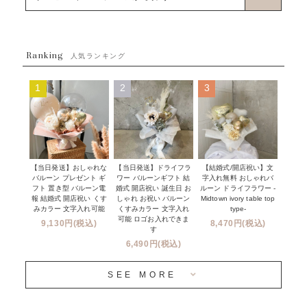
ブーケタイプバルーン
ウェディング
ABOUT US - 私たちについて -
フラワーバルーンブーケ
ベイビーシャワー（ご妊娠・ご出産祝い）
Ranking
発送について
人気ランキング
ムーンリットバルーン
ハーフ&ファーストバースデー
Q&A
1
2
3
コンフェッティバルーン
開店・周年祝い
メッセージカード・電報について
フリンジバルーン
発表会・劇場
オーダーメイドについて
デコレーションセット
その他お祝い
セミオーダーについて
【当日発送】おしゃれな
【結婚式/開店祝い】文
【当日発送】ドライフラ
プロップスバルーン
バルーン プレゼント ギ
字入れ無料 おしゃれバ
ワー バルーンギフト 結
クリスマス
フリンジバルーンについて
フト 置き型 バルーン電
ルーン ドライフラワー -
婚式 開店祝い 誕生日 お
報 結婚式 開店祝い くす
Midtown ivory table top
しゃれ お祝い バルーン
オプション
新商品
みカラー 文字入れ可能
type-
くすみカラー 文字入れ
コンフェッティバルーンについて
可能 ロゴお入れできま
9,130円(税込)
8,470円(税込)
成人式・卒業式・入学式バルーンブーケ
す
人気商品
バルーン装飾サービス
6,490円(税込)
OTHER
~３０００円
メディア掲載情報
SEE MORE
~５５００円
採用情報