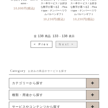
azoo -
ス一本サービス / お好き
ス一本サービス / お好き
な数字が選べる】 - Floa
な数字が選べる】 - Floa
10,000円(税込)
t type - ナンバーヘリウ
t type - ナンバーヘリウ
ムバルーンギフト
ムバルーンギフト
10,230円(税込)
10,230円(税込)
138
133
138
全
商品
-
表示
< Prev
Next >
Category
お好みの商品やサービスを探す
カテゴリーから探す
卓上タイプバルーン
種類・用途から探す
浮くタイプバルーン
お誕生日
サービスやコンテンツから探す