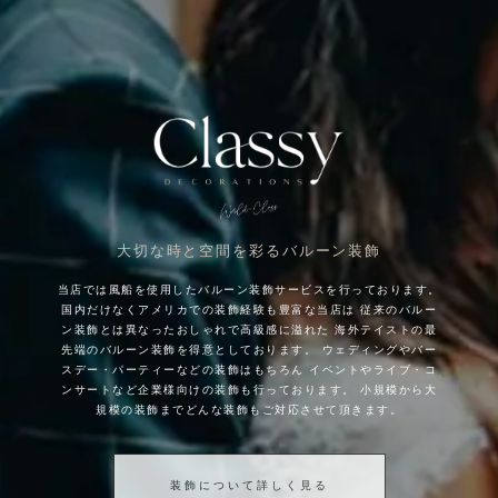
大切な時と空間を彩るバルーン装飾
当店では風船を使用したバルーン装飾サービスを行っております。
国内だけなくアメリカでの装飾経験も豊富な当店は
従来のバルー
ン装飾とは異なったおしゃれで高級感に溢れた
海外テイストの最
先端のバルーン装飾を得意としております。
ウェディングやバー
スデー・パーティーなどの装飾はもちろん
イベントやライブ・コ
ンサートなど企業様向けの装飾も行っております。
小規模から大
規模の装飾までどんな装飾もご対応させて頂きます。
装飾について詳しく見る