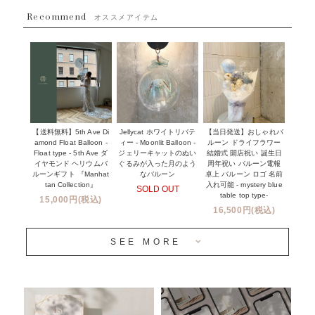
~８８００円
Recommend
ハワイウェディングサービス
オススメアイテム
~１１０００円
企業・法人様
１１０００円以上
ウェディングコンフェッティバルーン特集
NEW YORK MIND - ニューヨークスタイルバルーン
実店舗について -大阪 堀江店・名古屋 星ヶ丘店・滋賀 配送
ギフト -
センター店・沖縄 嘉手納基地店-
※コンフェッティバルーン -プリント内容-
【送料無料】5th Ave Di
【当日発送】おしゃれバ
Jellycat ホワイトリバテ
プリントサービス
amond Float Balloon -
ルーン ドライフラワー
ィー - Moonlit Balloon -
Float type - 5th Ave ダ
結婚式 開店祝い 誕生日
ジェリーキャットのぬい
前撮り写真バルーン特集
イヤモンド ヘリウムバ
周年祝い バルーン電報
ぐるみが入った月のよう
ルーンギフト 『Manhat
卓上 バルーン ロゴ 名前
なバルーン
tan Collection』
入れ可能 - mystery blue
SOLD OUT
姉妹店＆関連ショップについて
table top type-
15,000円(税込)
16,500円(税込)
当日発送 翌日午前中お届け
SEE MORE
安心のチャビーバルーン
人気ランキング
おすすめ商品