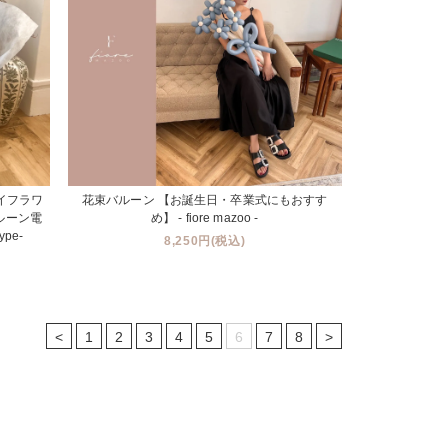
イフラワ
花束バルーン 【お誕生日・卒業式にもおすす
バルーン電
め】 - fiore mazoo -
ype-
8,250円(税込)
<
1
2
3
4
5
6
7
8
>