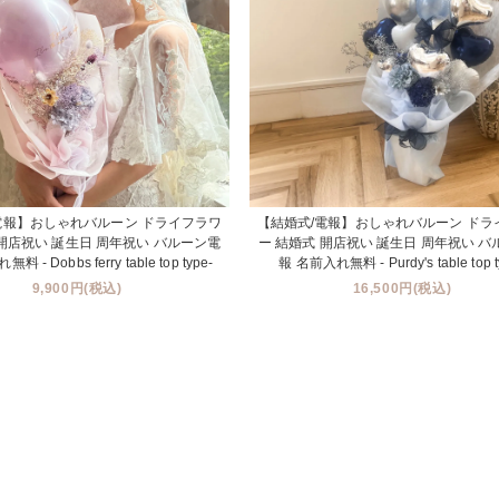
電報】おしゃれバルーン ドライフラワ
【結婚式/電報】おしゃれバルーン ドラ
 開店祝い 誕生日 周年祝い バルーン電
ー 結婚式 開店祝い 誕生日 周年祝い 
 - Dobbs ferry table top type-
報 名前入れ無料 - Purdy's table top t
9,900円(税込)
16,500円(税込)