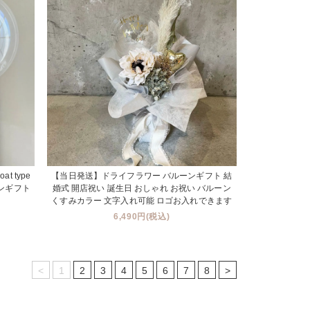
loat type
【当日発送】ドライフラワー バルーンギフト 結
ンギフト
婚式 開店祝い 誕生日 おしゃれ お祝い バルーン
くすみカラー 文字入れ可能 ロゴお入れできます
6,490円(税込)
<
1
2
3
4
5
6
7
8
>