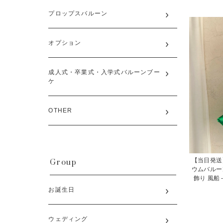
プロップスバルーン
オプション
成人式・卒業式・入学式バルーンブー
ケ
OTHER
Group
【当日発送
ウムバルー
飾り 風船
お誕生日
ウェディング