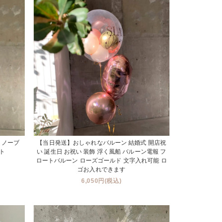
e - ノーブ
【当日発送】おしゃれなバルーン 結婚式 開店祝
ト
い 誕生日 お祝い 装飾 浮く風船 バルーン電報 フ
ロートバルーン ローズゴールド 文字入れ可能 ロ
ゴお入れできます
6,050円(税込)