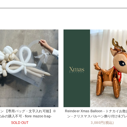
ン 【専用バッグ・文字入れ可能】※
Reindeer Xmas Balloon - トナカイ
の購入不可 - fiore mazoo bag-
ン - クリスマスバルーン飾り付け&プ
SOLD OUT
3,080円(税込)