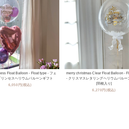
cess Float Balloon - Float type - フェ
merry christmas Clear Float Balloon - F
プリンセスヘリウムバルーンギフト
- クリスマスレタリングヘリウムバルー
[羽根入り]
6,050円(税込)
6,270円(税込)