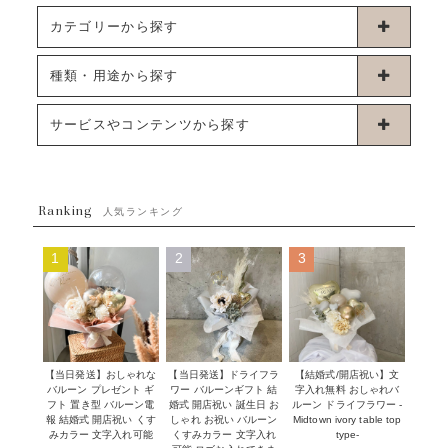
カテゴリーから探す
卓上タイプバルーン
種類・用途から探す
浮くタイプバルーン
お誕生日
サービスやコンテンツから探す
ブーケタイプバルーン
ウェディング
ABOUT US - 私たちについて -
フラワーバルーンブーケ
ベイビーシャワー（ご妊娠・ご出産祝い）
Ranking
発送について
人気ランキング
ムーンリットバルーン
ハーフ&ファーストバースデー
Q&A
1
2
3
コンフェッティバルーン
開店・周年祝い
メッセージカード・電報について
フリンジバルーン
発表会・劇場
オーダーメイドについて
デコレーションセット
その他お祝い
セミオーダーについて
【当日発送】おしゃれな
【結婚式/開店祝い】文
【当日発送】ドライフラ
プロップスバルーン
バルーン プレゼント ギ
字入れ無料 おしゃれバ
ワー バルーンギフト 結
クリスマス
フリンジバルーンについて
フト 置き型 バルーン電
ルーン ドライフラワー -
婚式 開店祝い 誕生日 お
報 結婚式 開店祝い くす
Midtown ivory table top
しゃれ お祝い バルーン
オプション
新商品
みカラー 文字入れ可能
type-
くすみカラー 文字入れ
コンフェッティバルーンについて