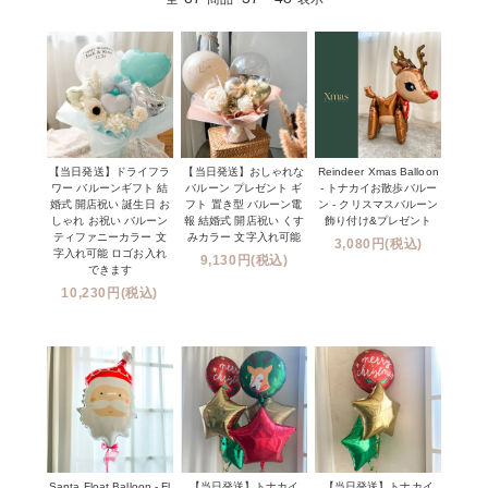
【当日発送】ドライフラ
【当日発送】おしゃれな
Reindeer Xmas Balloon
ワー バルーンギフト 結
バルーン プレゼント ギ
- トナカイお散歩バルー
婚式 開店祝い 誕生日 お
フト 置き型 バルーン電
ン - クリスマスバルーン
しゃれ お祝い バルーン
報 結婚式 開店祝い くす
飾り付け&プレゼント
ティファニーカラー 文
みカラー 文字入れ可能
3,080円(税込)
字入れ可能 ロゴお入れ
9,130円(税込)
できます
10,230円(税込)
Santa Float Balloon - Fl
【当日発送】トナカイ
【当日発送】トナカイ