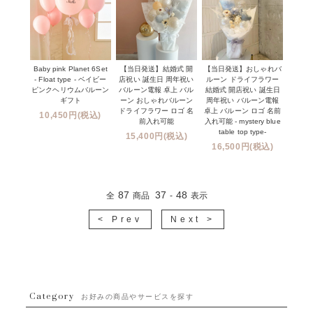
Baby pink Planet 6Set
【当日発送】結婚式 開
【当日発送】おしゃれバ
- Float type - ベイビー
店祝い 誕生日 周年祝い
ルーン ドライフラワー
ピンクヘリウムバルーン
バルーン電報 卓上 バル
結婚式 開店祝い 誕生日
ギフト
ーン おしゃれバルーン
周年祝い バルーン電報
ドライフラワー ロゴ 名
卓上 バルーン ロゴ 名前
10,450円(税込)
前入れ可能
入れ可能 - mystery blue
table top type-
15,400円(税込)
16,500円(税込)
87
37
48
全
商品
-
表示
< Prev
Next >
Category
お好みの商品やサービスを探す