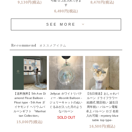
可能 ロゴお入れできま
9,130円(税込)
8,470円(税込)
成人式・卒業式・入学式バルーンブーケ
す
人気商品
バルーン装飾サービス
6,490円(税込)
OTHER
~３０００円
メディア掲載情報
SEE MORE
~５５００円
採用情報
~８８００円
Recommend
ハワイウェディングサービス
オススメアイテム
~１１０００円
企業・法人様
１１０００円以上
ウェディングコンフェッティバルーン特集
NEW YORK MIND - ニューヨークスタイルバルーン
実店舗について -大阪 堀江店・名古屋 星ヶ丘店・滋賀 配送
ギフト -
センター店・沖縄 嘉手納基地店-
※コンフェッティバルーン -プリント内容-
【送料無料】5th Ave Di
【当日発送】おしゃれバ
Jellycat ホワイトリバテ
プリントサービス
amond Float Balloon -
ルーン ドライフラワー
ィー - Moonlit Balloon -
Float type - 5th Ave ダ
結婚式 開店祝い 誕生日
ジェリーキャットのぬい
前撮り写真バルーン特集
イヤモンド ヘリウムバ
周年祝い バルーン電報
ぐるみが入った月のよう
ルーンギフト 『Manhat
卓上 バルーン ロゴ 名前
なバルーン
tan Collection』
入れ可能 - mystery blue
SOLD OUT
姉妹店＆関連ショップについて
table top type-
15,000円(税込)
16,500円(税込)
当日発送 翌日午前中お届け