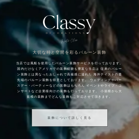
大切な時と空間を彩るバルーン装飾
当店では風船を使用したバルーン装飾サービスを行っております。
国内だけなくアメリカでの装飾経験も豊富な当店は
従来のバルー
ン装飾とは異なったおしゃれで高級感に溢れた
海外テイストの最
先端のバルーン装飾を得意としております。
ウェディングやバー
スデー・パーティーなどの装飾はもちろん
イベントやライブ・コ
ンサートなど企業様向けの装飾も行っております。
小規模から大
規模の装飾までどんな装飾もご対応させて頂きます。
装飾について詳しく見る