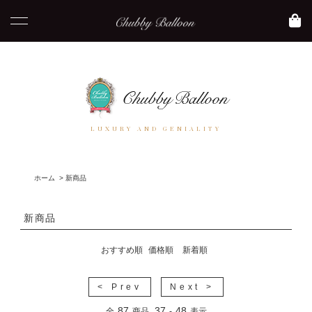
LUXURY AND GENIALITY
ホーム
>
新商品
新商品
おすすめ順
価格順
新着順
< Prev
Next >
87
37
48
全
商品
-
表示