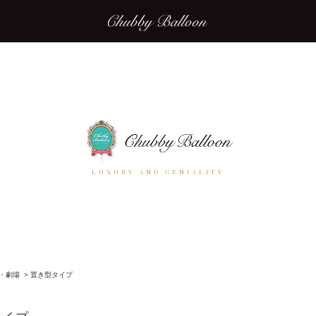
LUXURY AND GENIALITY
・劇場
>
置き型タイプ