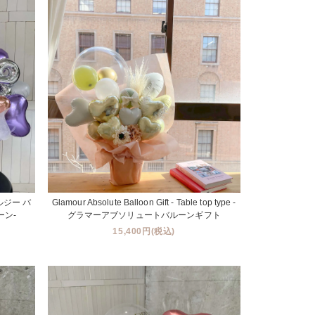
- セルジー バ
Glamour Absolute Balloon Gift - Table top type -
ーン-
グラマーアブソリュートバルーンギフト
15,400円(税込)