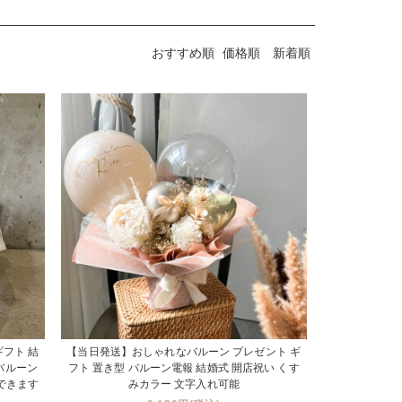
おすすめ順
価格順
新着順
フト 結
【当日発送】おしゃれなバルーン プレゼント ギ
 バルーン
フト 置き型 バルーン電報 結婚式 開店祝い くす
できます
みカラー 文字入れ可能