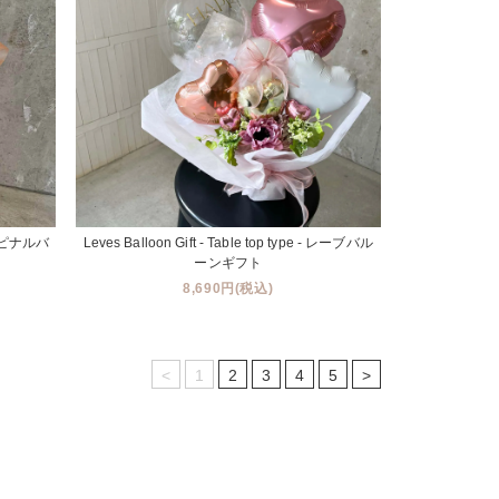
 - エピナルバ
Leves Balloon Gift - Table top type - レーブバル
ーンギフト
8,690円(税込)
<
1
2
3
4
5
>