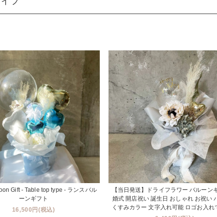
タイプ
oon Gift - Table top type - ランスバル
【当日発送】ドライフラワー バルーンギ
ーンギフト
婚式 開店祝い 誕生日 おしゃれ お祝い
くすみカラー 文字入れ可能 ロゴお入れ
16,500円(税込)