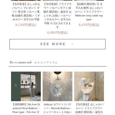
セミオーダーについて
【当日発送】おしゃれな
【結婚式/開店祝い】文
【当日発送】ドライフラ
プロップスバルーン
バルーン プレゼント ギ
字入れ無料 おしゃれバ
ワー バルーンギフト 結
クリスマス
フリンジバルーンについて
フト 置き型 バルーン電
ルーン ドライフラワー -
婚式 開店祝い 誕生日 お
報 結婚式 開店祝い くす
Midtown ivory table top
しゃれ お祝い バルーン
オプション
新商品
みカラー 文字入れ可能
type-
くすみカラー 文字入れ
コンフェッティバルーンについて
可能 ロゴお入れできま
9,130円(税込)
8,470円(税込)
成人式・卒業式・入学式バルーンブーケ
す
人気商品
バルーン装飾サービス
6,490円(税込)
OTHER
~３０００円
メディア掲載情報
SEE MORE
~５５００円
採用情報
~８８００円
Recommend
ハワイウェディングサービス
オススメアイテム
~１１０００円
企業・法人様
１１０００円以上
ウェディングコンフェッティバルーン特集
NEW YORK MIND - ニューヨークスタイルバルーン
実店舗について -大阪 堀江店・名古屋 星ヶ丘店・滋賀 配送
ギフト -
センター店・沖縄 嘉手納基地店-
※コンフェッティバルーン -プリント内容-
【送料無料】5th Ave Di
【当日発送】おしゃれバ
Jellycat ホワイトリバテ
プリントサービス
amond Float Balloon -
ルーン ドライフラワー
ィー - Moonlit Balloon -
Float type - 5th Ave ダ
結婚式 開店祝い 誕生日
ジェリーキャットのぬい