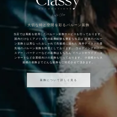
大切な時と空間を彩るバルーン装飾
当店では風船を使用したバルーン装飾サービスを行っております。
国内だけなくアメリカでの装飾経験も豊富な当店は
従来のバルー
ン装飾とは異なったおしゃれで高級感に溢れた
海外テイストの最
先端のバルーン装飾を得意としております。
ウェディングやバー
スデー・パーティーなどの装飾はもちろん
イベントやライブ・コ
ンサートなど企業様向けの装飾も行っております。
小規模から大
規模の装飾までどんな装飾もご対応させて頂きます。
装飾について詳しく見る