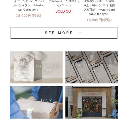
前撮り写真バルーン特集
イヤモンド ヘリウムバ
周年祝い バルーン電報
ぐるみが入った月のよう
ルーンギフト 『Manhat
卓上 バルーン ロゴ 名前
なバルーン
tan Collection』
入れ可能 - mystery blue
SOLD OUT
姉妹店＆関連ショップについて
table top type-
15,000円(税込)
16,500円(税込)
当日発送 翌日午前中お届け
SEE MORE
安心のチャビーバルーン
人気ランキング
おすすめ商品
バルーン自動販売機
浮くバルーンオーダーメイド - coming soonn -
卓上バルーンオーダーメイド
ムーンリットバルーンについて
その他オーダーメイド
スタンドバルーン