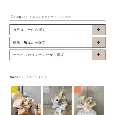
Category
お好みの商品やサービスを探す
カテゴリーから探す
卓上タイプバルーン
種類・用途から探す
浮くタイプバルーン
お誕生日
サービスやコンテンツから探す
ブーケタイプバルーン
ウェディング
ABOUT US - 私たちについて -
フラワーバルーンブーケ
ベイビーシャワー（ご妊娠・ご出産祝い）
Ranking
発送について
人気ランキング
ムーンリットバルーン
ハーフ&ファーストバースデー
Q&A
1
2
3
コンフェッティバルーン
開店・周年祝い
メッセージカード・電報について
フリンジバルーン
発表会・劇場
オーダーメイドについて
デコレーションセット
その他お祝い