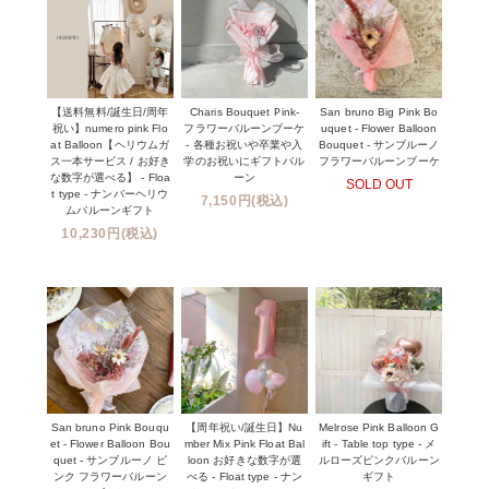
【送料無料/誕生日/周年
Charis Bouquet Pink-
San bruno Big Pink Bo
祝い】numero pink Flo
フラワーバルーンブーケ
uquet - Flower Balloon
at Balloon【ヘリウムガ
- 各種お祝いや卒業や入
Bouquet - サンブルーノ
ス一本サービス / お好き
学のお祝いにギフトバル
フラワーバルーンブーケ
な数字が選べる】 - Floa
ーン
SOLD OUT
t type - ナンバーヘリウ
7,150円(税込)
ムバルーンギフト
10,230円(税込)
San bruno Pink Bouqu
【周年祝い/誕生日】Nu
Melrose Pink Balloon G
et - Flower Balloon Bou
mber Mix Pink Float Bal
ift - Table top type - メ
quet - サンブルーノ ピ
loon お好きな数字が選
ルローズピンクバルーン
ンク フラワーバルーン
べる - Float type - ナン
ギフト