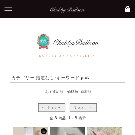
LUXURY AND GENIALITY
カテゴリー:指定なし/キーワード:pink
おすすめ順
価格順
新着順
< Prev
Next >
8
1
8
全
商品
-
表示