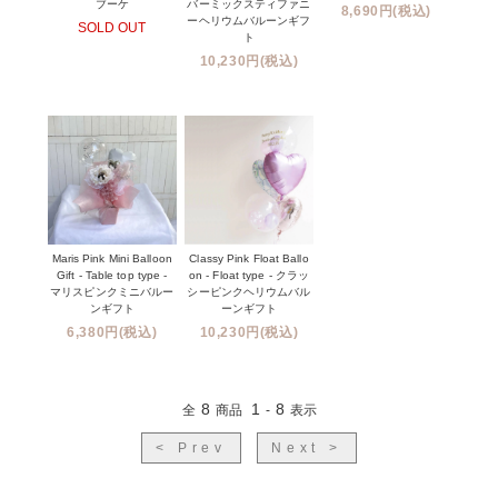
ブーケ
バーミックスティファニ
8,690円(税込)
ーヘリウムバルーンギフ
SOLD OUT
ト
10,230円(税込)
Maris Pink Mini Balloon
Classy Pink Float Ballo
Gift - Table top type -
on - Float type - クラッ
マリスピンクミニバルー
シーピンクヘリウムバル
ンギフト
ーンギフト
6,380円(税込)
10,230円(税込)
8
1
8
全
商品
-
表示
< Prev
Next >