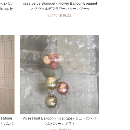
ゃれバル
mesa verde Bouquet - Flower Balloon Bouquet
 top ty
- メサヴェルデフラワーバルーンブーケ
8,470円(税込)
 Mode
Muse Float Balloon - Float type - ミューズヘリ
デナヘリウムバ
ウムバルーンギフト