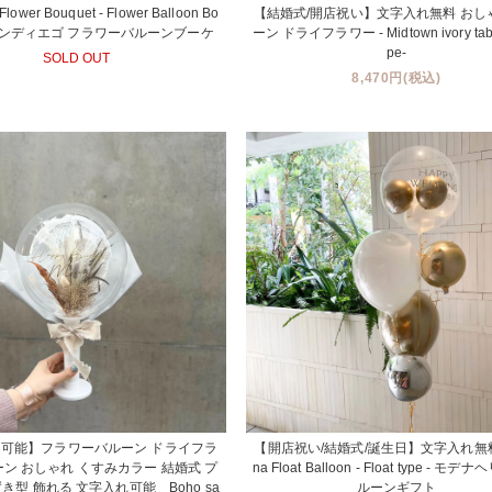
Flower Bouquet - Flower Balloon Bo
【結婚式/開店祝い】文字入れ無料 おし
 - サンディエゴ フラワーバルーンブーケ
ーン ドライフラワー - Midtown ivory table
pe-
SOLD OUT
8,470円(税込)
可能】フラワーバルーン ドライフラ
【開店祝い/結婚式/誕生日】文字入れ無料
ーン おしゃれ くすみカラー 結婚式 プ
na Float Balloon - Float type - モ
き型 飾れる 文字入れ可能 Boho sa
ルーンギフト