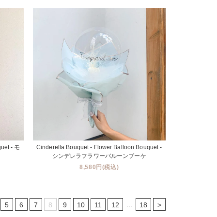
uet - モ
Cinderella Bouquet - Flower Balloon Bouquet -
シンデレラフラワーバルーンブーケ
8,580円(税込)
...
5
6
7
8
9
10
11
12
18
>