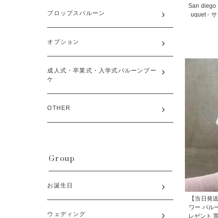
San diego 
プロップスバルーン
uquet
オプション
成人式・卒業式・入学式バルーンブー
ケ
OTHER
Group
お誕生日
【当日発送
ワー バル
ウェディング
レゼント 置