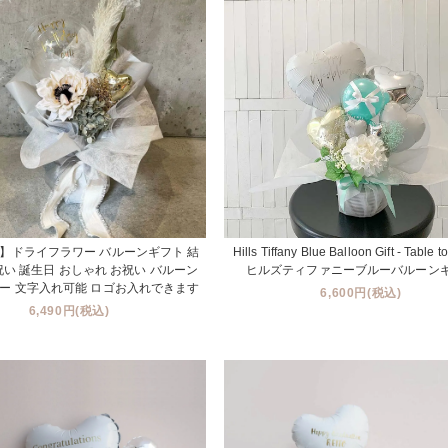
】ドライフラワー バルーンギフト 結
Hills Tiffany Blue Balloon Gift - Table to
祝い 誕生日 おしゃれ お祝い バルーン
ヒルズティファニーブルーバルーン
ー 文字入れ可能 ロゴお入れできます
6,600円(税込)
6,490円(税込)