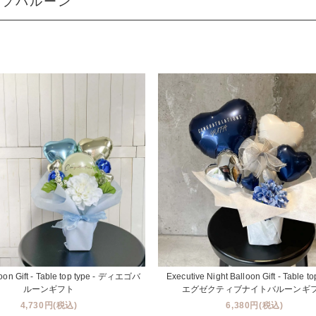
イプバルーン
oon Gift - Table top type - ディエゴバ
Executive Night Balloon Gift - Table to
ルーンギフト
エグゼクティブナイトバルーンギ
4,730円(税込)
6,380円(税込)