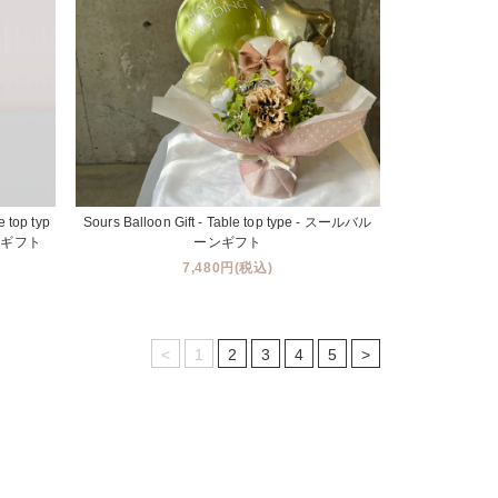
 top typ
Sours Balloon Gift - Table top type - スールバル
ンギフト
ーンギフト
7,480円(税込)
<
1
2
3
4
5
>