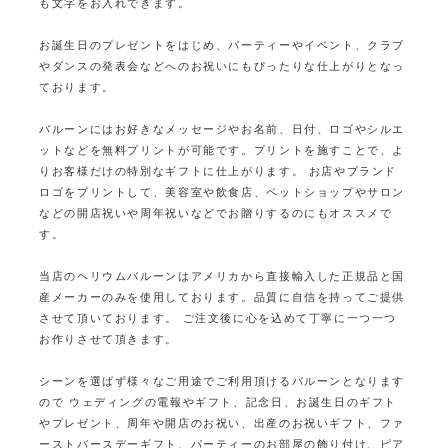
も文字をお入れできます。
お誕生日のプレゼントをはじめ、パーティーやイベント、
クラブ
やダンスの発表会などへのお祝いにもぴったりな仕上がりとなっ
ております。
バルーンにはお好きなメッセージやお名前、日付、ロゴやシルエ
ットなどを無料プリントが可能です。
プリントを施すことで、よ
りお客様だけの特別なギフトに仕上がります。
お店やブランド
ロゴをプリントして、美容室や飲食店、ペットショップやサロン
などの
開店祝いや周年祝いなどでお贈りするのにもオススメで
す。
当店のヘリウムバルーンはアメリカから直接輸入した正規品と国
産メーカーのみを使用しております。
品質に自信を持ってご提供
させて頂いております。
ご注文後に心を込めて丁寧に一つ一つ
お作りさせて頂きます。
シーンを選ばず様々なご用途でご利用頂けるバルーンとなります
ので
ウェディングの電報やギフト、記念日、お誕生日のギフト
やプレゼント、周年や開店のお祝い、出産のお祝いギフト、
ファ
ーストバースデーギフト、パーティーのお部屋の飾り付け、ピア