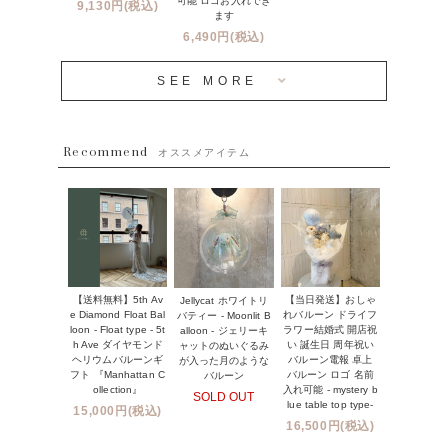
可能 ロゴお入れでき
9,130円(税込)
成人式・卒業式・入学式バルーンブーケ
ます
人気商品
バルーン装飾サービス
6,490円(税込)
OTHER
~３０００円
メディア掲載情報
SEE MORE
~５５００円
採用情報
~８８００円
Recommend
ハワイウェディングサービス
オススメアイテム
~１１０００円
企業・法人様
１１０００円以上
ウェディングコンフェッティバルーン特集
NEW YORK MIND - ニューヨークスタイルバルーン
実店舗について -大阪 堀江店・名古屋 星ヶ丘店・滋賀 配送
ギフト -
センター店・沖縄 嘉手納基地店-
【送料無料】5th Av
【当日発送】おしゃ
Jellycat ホワイトリ
※コンフェッティバルーン -プリント内容-
e Diamond Float Bal
れバルーン ドライフ
バティー - Moonlit B
プリントサービス
loon - Float type - 5t
ラワー結婚式 開店祝
alloon - ジェリーキ
h Ave ダイヤモンド
い 誕生日 周年祝い
ャットのぬいぐるみ
ヘリウムバルーンギ
バルーン電報 卓上
が入った月のような
前撮り写真バルーン特集
フト 『Manhattan C
バルーン ロゴ 名前
バルーン
ollection』
入れ可能 - mystery b
SOLD OUT
姉妹店＆関連ショップについて
lue table top type-
15,000円(税込)
16,500円(税込)
当日発送 翌日午前中お届け