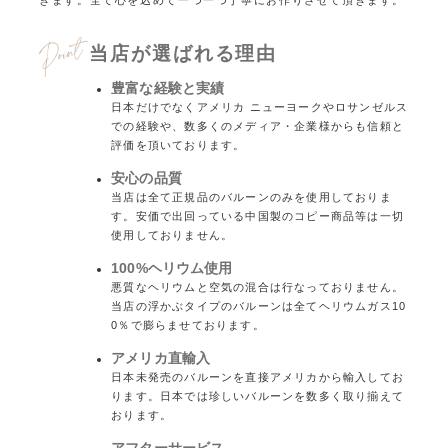
きます。
全て心を込めて一つ一つ丁寧にお作りさせて頂きます。
当店が選ばれる理由
豊富な経験と実績
日本だけでなくアメリカ ニューヨークやロサンゼルス
での経験や、数多くのメディア・企業様からも信頼と
評価を頂いております。
安心の品質
当店は全て正規品のバルーンのみを使用しておりま
す。安価で出回っている中国製のコピー商品等は一切
使用しておりません。
100%ヘリウム使用
悪質なヘリウムと空気の混合は行なっておりません。
当店の浮かぶタイプのバルーンは全てヘリウムガス10
0％で膨らませております。
アメリカ直輸入
日本未発売のバルーンを直接アメリカから輸入してお
ります。日本では珍しいバルーンを数多く取り揃えて
おります。
アフターサービス