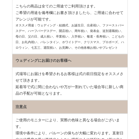
こちらの商品は全てのご用途でご利用頂けます。
ご希望の用途を備考欄にお書き頂けましたら、ご用途に合わせて
アレンジが可能です。
オススメ用途：ウェディング・結婚式、お誕生日、出産祝い、ファーストバー
スデー、
ハーフバーデスデー、開店祝い、周年祝い、発表会、送別退職祝い、
母の日、父の日、
成人祝い、卒業祝い、入学祝い、敬老・長寿祝い、こどもの
日、お礼内祝い、
バレンタイン、ホワイトデー、クリスマス、プロポーズ、ハ
ロウィン、七五三、
退院祝い、お見舞い、その他各種お祝いやプレゼント
ウェディングにお届けのお客様へ
式場等にお届けを希望されるお客様は式の前日指定をオススメさ
せて頂きます。
延着等で式に間に合わないや万が一割れていた場合等に新しい商
品の手配が可能となります。
注意点
ご使用のモニターにより、実際の色味と異なる場合がございま
す。
環境や条件により、バルーンの保ちが大幅に変わります。直射日