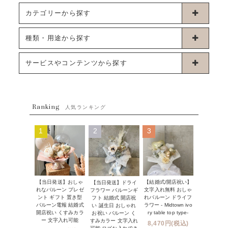
カテゴリーから探す
卓上タイプバルーン
種類・用途から探す
浮くタイプバルーン
お誕生日
サービスやコンテンツから探す
ブーケタイプバルーン
ウェディング
ABOUT US - 私たちについて -
フラワーバルーンブーケ
ベイビーシャワー（ご妊娠・ご出産祝い）
Ranking
発送について
人気ランキング
ムーンリットバルーン
ハーフ&ファーストバースデー
Q&A
1
2
3
コンフェッティバルーン
開店・周年祝い
メッセージカード・電報について
フリンジバルーン
発表会・劇場
オーダーメイドについて
デコレーションセット
その他お祝い
【当日発送】おしゃ
【結婚式/開店祝い】
【当日発送】ドライ
セミオーダーについて
れなバルーン プレゼ
文字入れ無料 おしゃ
フラワー バルーンギ
プロップスバルーン
ント ギフト 置き型
れバルーン ドライフ
フト 結婚式 開店祝
クリスマス
フリンジバルーンについて
バルーン電報 結婚式
ラワー - Midtown ivo
い 誕生日 おしゃれ
開店祝い くすみカラ
ry table top type-
お祝い バルーン く
オプション
新商品
ー 文字入れ可能
すみカラー 文字入れ
8,470円(税込)
コンフェッティバルーンについて