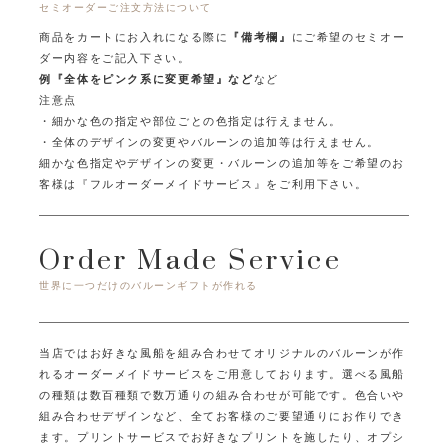
セミオーダーご注文方法について
商品をカートにお入れになる際に
『備考欄』
にご希望のセミオー
ダー内容をご記入下さい。
例『全体をピンク系に変更希望』など
など
注意点
・細かな色の指定や部位ごとの色指定は行えません。
・全体のデザインの変更やバルーンの追加等は行えません。
細かな色指定やデザインの変更・バルーンの追加等をご希望のお
客様は
『フルオーダーメイドサービス』をご利用下さい。
Order Made Service
世界に一つだけのバルーンギフトが作れる
当店ではお好きな風船を組み合わせてオリジナルのバルーンが作
れるオーダーメイドサービスをご用意しております。
選べる風船
の種類は数百種類で数万通りの組み合わせが可能です。
色合いや
組み合わせデザインなど、全てお客様のご要望通りにお作りでき
ます。
プリントサービスでお好きなプリントを施したり、オプシ