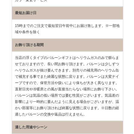
カラー変更サービス
最短お届け日
15時までのご注文で最短翌日午前中にお届け致します。※一部地
域や条件を除く
お飾り頂ける期間
当店の浮くタイプのバルーンギフトはヘリウムガスのみで膨らま
せておりますので、長い間お飾り頂けます。バルーンは少しずつ
ヘリウムガスが抜け萎んできます。別売りの補充用のヘリウム缶
で補充する事でまた綺麗な状態に戻ります。バルーンは大変ナイ
ーブですので、保管方法や扱いにより保ちが大きく異なります。
直射日光や冷暖房との風が直接当たらない場所にお飾り下さい。
バルーンは気温の低い場所では萎む性質がございます。気温差の
影響により一時的に萎んだように見える場合がございますが、温
かい部屋等にお飾り頂ければ綺麗な状態に戻ります。※日数の経
過したバルーンの交換や返品は行えません。
適した用途やシーン