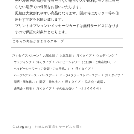
光や冷暖房の風が直接当たらない場所や人や鋭利なモノ等に当た
らない場所での保管をお願いいたします。
風船は大変割れやすい商品になります。開封時はカッター等を使
用せず開封をお願い致します。
プリントオプションやメッセージカードは無料サービスになりま
すので保証の対象外となります。
こちらの商品が含まれるグループ
浮くタイプバルーン
/
お誕生日
/
お誕生日
/
浮くタイプ
/
ウェディング
/
ウェディング
/
浮くタイプ
/
ベイビーシャワー（ご妊娠・ご出産祝い）
/
ベイビーシャワー（ご妊娠・ご出産祝い）
/
浮くタイプ
/
ハーフ&ファーストバースデー
/
ハーフ&ファーストバースデー
/
浮くタイプ
/
開店・周年祝い
/
開店・周年祝い
/
浮くタイプ
/
発表会・劇場
/
発表会・劇場
/
浮くタイプ
/
その他お祝い
/
~１１０００円
/
Category
お好みの商品やサービスを探す