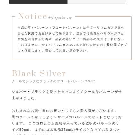
Notice
大切なお知らせ
当店の浮くバルーン（フロートバルーン）は全てヘリウムガスで膨ら
ませた状態でお届けさせて頂きます。
当店では悪質なヘリウムガスと
空気を混合する行為や、品質の悪いコピー商品等の使用は一切行なっ
ておりません。
全てヘリウムガス100%で膨らませるので長い間プカプ
カと浮遊します。安心してお買い求め下さい。
Black Silver
クールでシックなブラックのフロートバルーン２SET
シルバーとブラックを使ったカッコよくてクールなバルーンが仕
上がりました。
おしゃれなお誕生日のお祝いとしても大変人気がございます。
黒のクールでかっこよく２サイズのバルーンのセットとなってお
ります。
コロコロとゴム風船が入っている透明のバルーンのサ
イズ50cm。
１色のゴム風船37cmのサイズとなっており２つと