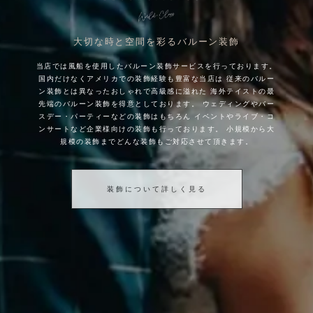
大切な時と空間を彩るバルーン装飾
当店では風船を使用したバルーン装飾サービスを行っております。
国内だけなくアメリカでの装飾経験も豊富な当店は
従来のバルー
ン装飾とは異なったおしゃれで高級感に溢れた
海外テイストの最
先端のバルーン装飾を得意としております。
ウェディングやバー
スデー・パーティーなどの装飾はもちろん
イベントやライブ・コ
ンサートなど企業様向けの装飾も行っております。
小規模から大
規模の装飾までどんな装飾もご対応させて頂きます。
装飾について詳しく見る