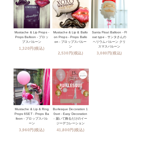
Mustache & Lip Props -
Mustache & Lip & Ballo
Santa Float Balloon - Fl
Props Balloon - プロッ
on Props - Props Ballo
oat type - サンタさんの
プスバルーン
on - プロップスバルー
ヘリウムバルーン クリ
ン
スマスバルーン
1,320円(税込)
2,530円(税込)
3,080円(税込)
Mustache & Lip & Ring
Burlesque Decoration 1
Props 6SET - Props Ba
0set - Easy Decoration
lloon - プロップスバル
- 届いて飾るだけのイー
ーン
ジーデコレーション
3,960円(税込)
41,800円(税込)