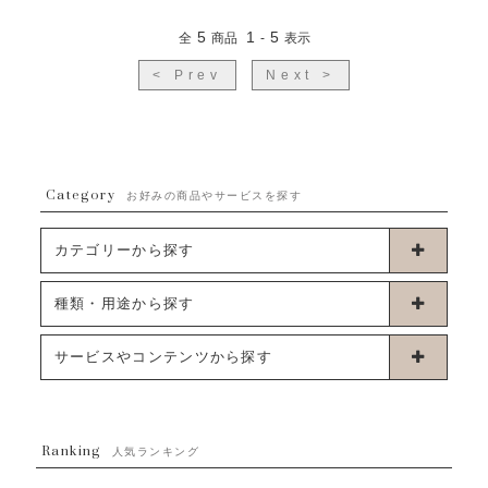
5
1
5
全
商品
-
表示
< Prev
Next >
Category
お好みの商品やサービスを探す
カテゴリーから探す
卓上タイプバルーン
種類・用途から探す
浮くタイプバルーン
お誕生日
サービスやコンテンツから探す
ブーケタイプバルーン
ウェディング
ABOUT US - 私たちについて -
フラワーバルーンブーケ
ベイビーシャワー（ご妊娠・ご出産祝い）
Ranking
発送について
人気ランキング
ムーンリットバルーン
ハーフ&ファーストバースデー