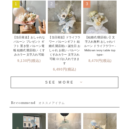
Q&A
1
2
3
コンフェッティバルーン
開店・周年祝い
メッセージカード・電報について
フリンジバルーン
発表会・劇場
オーダーメイドについて
デコレーションセット
その他お祝い
セミオーダーについて
【当日発送】おしゃれな
【結婚式/開店祝い】文
【当日発送】ドライフラ
プロップスバルーン
バルーン プレゼント ギ
字入れ無料 おしゃれバ
ワー バルーンギフト 結
クリスマス
フリンジバルーンについて
フト 置き型 バルーン電
ルーン ドライフラワー -
婚式 開店祝い 誕生日 お
報 結婚式 開店祝い くす
Midtown ivory table top
しゃれ お祝い バルーン
オプション
新商品
みカラー 文字入れ可能
type-
くすみカラー 文字入れ
コンフェッティバルーンについて
可能 ロゴお入れできま
9,130円(税込)
8,470円(税込)
成人式・卒業式・入学式バルーンブーケ
す
人気商品
バルーン装飾サービス
6,490円(税込)
OTHER
~３０００円
メディア掲載情報
SEE MORE
~５５００円
採用情報
~８８００円
Recommend
ハワイウェディングサービス
オススメアイテム
~１１０００円
企業・法人様
１１０００円以上
ウェディングコンフェッティバルーン特集