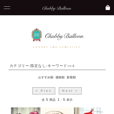
LUXURY AND GENIALITY
カテゴリー:指定なし/キーワード:red
おすすめ順
価格順
新着順
< Prev
Next >
5
1
5
全
商品
-
表示