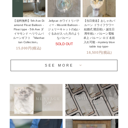
NEW YORK MIND - ニューヨークスタイルバルーン
実店舗について -大阪 堀江店・名古屋 星ヶ丘店・滋賀 配送
ギフト -
センター店・沖縄 嘉手納基地店-
※コンフェッティバルーン -プリント内容-
【送料無料】5th Ave Di
【当日発送】おしゃれバ
Jellycat ホワイトリバテ
プリントサービス
amond Float Balloon -
ルーン ドライフラワー
ィー - Moonlit Balloon -
Float type - 5th Ave ダ
結婚式 開店祝い 誕生日
ジェリーキャットのぬい
前撮り写真バルーン特集
イヤモンド ヘリウムバ
周年祝い バルーン電報
ぐるみが入った月のよう
ルーンギフト 『Manhat
卓上 バルーン ロゴ 名前
なバルーン
tan Collection』
入れ可能 - mystery blue
SOLD OUT
姉妹店＆関連ショップについて
table top type-
15,000円(税込)
16,500円(税込)
当日発送 翌日午前中お届け
SEE MORE
安心のチャビーバルーン
人気ランキング
おすすめ商品
バルーン自動販売機
浮くバルーンオーダーメイド - coming soonn -
卓上バルーンオーダーメイド