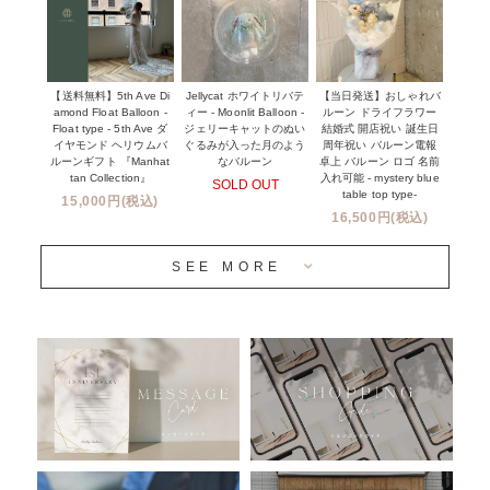
NEW YORK MIND - ニューヨークスタイルバルーン
実店舗について -大阪 堀江店・名古屋 星ヶ丘店・滋賀 配送
ギフト -
センター店・沖縄 嘉手納基地店-
※コンフェッティバルーン -プリント内容-
【送料無料】5th Ave Di
【当日発送】おしゃれバ
Jellycat ホワイトリバテ
プリントサービス
amond Float Balloon -
ルーン ドライフラワー
ィー - Moonlit Balloon -
Float type - 5th Ave ダ
結婚式 開店祝い 誕生日
ジェリーキャットのぬい
前撮り写真バルーン特集
イヤモンド ヘリウムバ
周年祝い バルーン電報
ぐるみが入った月のよう
ルーンギフト 『Manhat
卓上 バルーン ロゴ 名前
なバルーン
tan Collection』
入れ可能 - mystery blue
SOLD OUT
姉妹店＆関連ショップについて
table top type-
15,000円(税込)
16,500円(税込)
当日発送 翌日午前中お届け
SEE MORE
安心のチャビーバルーン
人気ランキング
おすすめ商品
バルーン自動販売機
浮くバルーンオーダーメイド - coming soonn -
卓上バルーンオーダーメイド