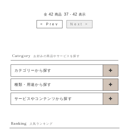
42
37
42
全
商品
-
表示
< Prev
Next >
Category
お好みの商品やサービスを探す
カテゴリーから探す
卓上タイプバルーン
種類・用途から探す
浮くタイプバルーン
お誕生日
サービスやコンテンツから探す
ブーケタイプバルーン
ウェディング
ABOUT US - 私たちについて -
フラワーバルーンブーケ
ベイビーシャワー（ご妊娠・ご出産祝い）
Ranking
発送について
人気ランキング
ムーンリットバルーン