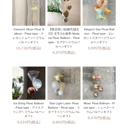
Crescent Moon Float B
【開店祝い/結婚式/誕生
Elegant Star Float Ball
alloon - Float type - ク
日】文字入れ無料 Mode
oon - Float type - エレ
レセントムーンヘリウム
na Float Balloon - Float
ガントスターヘリウムバ
バルーンギフト
type - モデナヘリウムバ
ルーンギフト
ルーンギフト
15,730円(税込)
5,995円(税込)
8,470円(税込)
Ice Bring Float Balloon
Star Light Latex Float
Muse Float Balloon - Fl
- Float type - アイスブ
Balloon - Float type - ス
oat type - ミューズヘリ
リングヘリウムバルーン
ターライトヘリウムバル
ウムバルーンギフト
ギフト
ーンギフト
8,470円(税込)
9,020円(税込)
6,600円(税込)