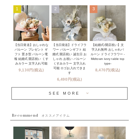
ハーフ&ファーストバースデー
Q&A
1
2
3
コンフェッティバルーン
開店・周年祝い
メッセージカード・電報について
フリンジバルーン
発表会・劇場
オーダーメイドについて
デコレーションセット
その他お祝い
セミオーダーについて
【当日発送】おしゃれな
【結婚式/開店祝い】文
【当日発送】ドライフラ
プロップスバルーン
バルーン プレゼント ギ
字入れ無料 おしゃれバ
ワー バルーンギフト 結
クリスマス
フリンジバルーンについて
フト 置き型 バルーン電
ルーン ドライフラワー -
婚式 開店祝い 誕生日 お
報 結婚式 開店祝い くす
Midtown ivory table top
しゃれ お祝い バルーン
オプション
新商品
みカラー 文字入れ可能
type-
くすみカラー 文字入れ
コンフェッティバルーンについて
可能 ロゴお入れできま
9,130円(税込)
8,470円(税込)
成人式・卒業式・入学式バルーンブーケ
す
人気商品
バルーン装飾サービス
6,490円(税込)
OTHER
~３０００円
メディア掲載情報
SEE MORE
~５５００円
採用情報
~８８００円
Recommend
ハワイウェディングサービス
オススメアイテム
~１１０００円
企業・法人様
１１０００円以上
ウェディングコンフェッティバルーン特集