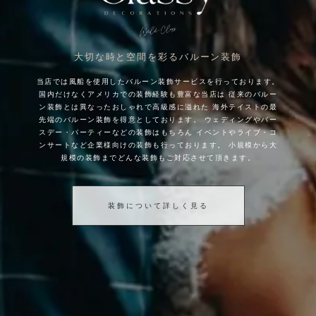
大切な時と空間を彩るバルーン装飾
当店では風船を使用したバルーン装飾サービスを行っております。
国内だけなくアメリカでの装飾経験も豊富な当店は
従来のバルー
ン装飾とは異なったおしゃれで高級感に溢れた
海外テイストの最
先端のバルーン装飾を得意としております。
ウェディングやバー
スデー・パーティーなどの装飾はもちろん
イベントやライブ・コ
ンサートなど企業様向けの装飾も行っております。
小規模から大
規模の装飾までどんな装飾もご対応させて頂きます。
装飾について詳しく見る