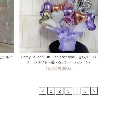
 - エピナルバ
Cergy Balloon Gift - Table top type - セルジー バ
ルーンギフト - 選べるナンバーバルーン-
12,100円(税込)
<
1
2
3
4
5
>