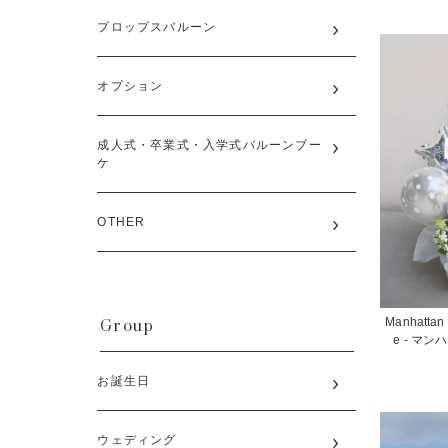
プロップスバルーン
オプション
成人式・卒業式・入学式バルーンブー
ケ
OTHER
Group
Manhattan N
e - マ
お誕生日
ウェディング