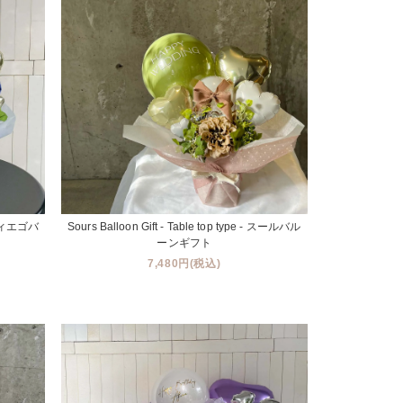
 - ディエゴバ
Sours Balloon Gift - Table top type - スールバル
ーンギフト
7,480円(税込)