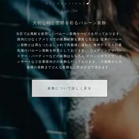
大切な時と空間を彩るバルーン装飾
当店では風船を使用したバルーン装飾サービスを行っております。
国内だけなくアメリカでの装飾経験も豊富な当店は
従来のバルー
ン装飾とは異なったおしゃれで高級感に溢れた
海外テイストの最
先端のバルーン装飾を得意としております。
ウェディングやバー
スデー・パーティーなどの装飾はもちろん
イベントやライブ・コ
ンサートなど企業様向けの装飾も行っております。
小規模から大
規模の装飾までどんな装飾もご対応させて頂きます。
装飾について詳しく見る