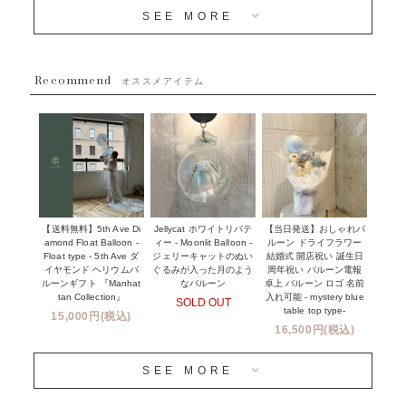
メディア掲載情報
SEE MORE
~５５００円
採用情報
~８８００円
Recommend
ハワイウェディングサービス
オススメアイテム
~１１０００円
企業・法人様
１１０００円以上
ウェディングコンフェッティバルーン特集
NEW YORK MIND - ニューヨークスタイルバルーン
実店舗について -大阪 堀江店・名古屋 星ヶ丘店・滋賀 配送
ギフト -
センター店・沖縄 嘉手納基地店-
※コンフェッティバルーン -プリント内容-
【送料無料】5th Ave Di
【当日発送】おしゃれバ
Jellycat ホワイトリバテ
プリントサービス
amond Float Balloon -
ルーン ドライフラワー
ィー - Moonlit Balloon -
Float type - 5th Ave ダ
結婚式 開店祝い 誕生日
ジェリーキャットのぬい
前撮り写真バルーン特集
イヤモンド ヘリウムバ
周年祝い バルーン電報
ぐるみが入った月のよう
ルーンギフト 『Manhat
卓上 バルーン ロゴ 名前
なバルーン
tan Collection』
入れ可能 - mystery blue
SOLD OUT
姉妹店＆関連ショップについて
table top type-
15,000円(税込)
16,500円(税込)
当日発送 翌日午前中お届け
SEE MORE
安心のチャビーバルーン