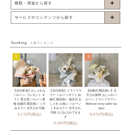
卓上タイプバルーン
種類・用途から探す
浮くタイプバルーン
お誕生日
サービスやコンテンツから探す
ブーケタイプバルーン
ウェディング
ABOUT US - 私たちについて -
フラワーバルーンブーケ
ベイビーシャワー（ご妊娠・ご出産祝い）
Ranking
発送について
人気ランキング
ムーンリットバルーン
ハーフ&ファーストバースデー
Q&A
1
2
3
コンフェッティバルーン
開店・周年祝い
メッセージカード・電報について
フリンジバルーン
発表会・劇場
オーダーメイドについて
デコレーションセット
その他お祝い
セミオーダーについて
【当日発送】おしゃれな
【結婚式/開店祝い】文
【当日発送】ドライフラ
プロップスバルーン
バルーン プレゼント ギ
字入れ無料 おしゃれバ
ワー バルーンギフト 結
クリスマス
フリンジバルーンについて
フト 置き型 バルーン電
ルーン ドライフラワー -
婚式 開店祝い 誕生日 お
報 結婚式 開店祝い くす
Midtown ivory table top
しゃれ お祝い バルーン
オプション
新商品
みカラー 文字入れ可能
type-
くすみカラー 文字入れ
コンフェッティバルーンについて
可能 ロゴお入れできま
9,130円(税込)
8,470円(税込)
成人式・卒業式・入学式バルーンブーケ
す
人気商品
バルーン装飾サービス
6,490円(税込)
OTHER
~３０００円