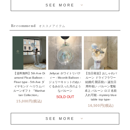
メディア掲載情報
SEE MORE
~５５００円
採用情報
~８８００円
Recommend
ハワイウェディングサービス
オススメアイテム
~１１０００円
企業・法人様
１１０００円以上
ウェディングコンフェッティバルーン特集
NEW YORK MIND - ニューヨークスタイルバルーン
実店舗について -大阪 堀江店・名古屋 星ヶ丘店・滋賀 配送
ギフト -
センター店・沖縄 嘉手納基地店-
※コンフェッティバルーン -プリント内容-
【送料無料】5th Ave Di
【当日発送】おしゃれバ
Jellycat ホワイトリバテ
プリントサービス
amond Float Balloon -
ルーン ドライフラワー
ィー - Moonlit Balloon -
Float type - 5th Ave ダ
結婚式 開店祝い 誕生日
ジェリーキャットのぬい
前撮り写真バルーン特集
イヤモンド ヘリウムバ
周年祝い バルーン電報
ぐるみが入った月のよう
ルーンギフト 『Manhat
卓上 バルーン ロゴ 名前
なバルーン
tan Collection』
入れ可能 - mystery blue
SOLD OUT
姉妹店＆関連ショップについて
table top type-
15,000円(税込)
16,500円(税込)
当日発送 翌日午前中お届け
SEE MORE
安心のチャビーバルーン