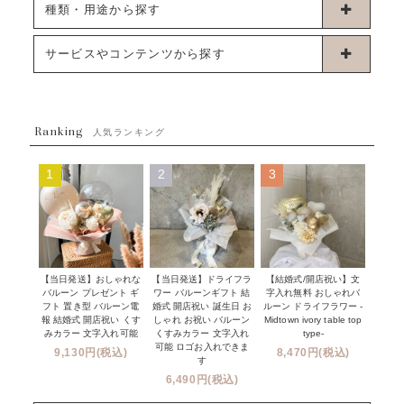
卓上タイプバルーン
種類・用途から探す
浮くタイプバルーン
お誕生日
サービスやコンテンツから探す
ブーケタイプバルーン
ウェディング
ABOUT US - 私たちについて -
フラワーバルーンブーケ
ベイビーシャワー（ご妊娠・ご出産祝い）
Ranking
発送について
人気ランキング
ムーンリットバルーン
ハーフ&ファーストバースデー
Q&A
1
2
3
コンフェッティバルーン
開店・周年祝い
メッセージカード・電報について
フリンジバルーン
発表会・劇場
オーダーメイドについて
デコレーションセット
その他お祝い
セミオーダーについて
【当日発送】おしゃれな
【結婚式/開店祝い】文
【当日発送】ドライフラ
プロップスバルーン
バルーン プレゼント ギ
字入れ無料 おしゃれバ
ワー バルーンギフト 結
クリスマス
フリンジバルーンについて
フト 置き型 バルーン電
ルーン ドライフラワー -
婚式 開店祝い 誕生日 お
報 結婚式 開店祝い くす
Midtown ivory table top
しゃれ お祝い バルーン
オプション
新商品
みカラー 文字入れ可能
type-
くすみカラー 文字入れ
コンフェッティバルーンについて
可能 ロゴお入れできま
9,130円(税込)
8,470円(税込)
成人式・卒業式・入学式バルーンブーケ
す
人気商品
バルーン装飾サービス
6,490円(税込)
OTHER
~３０００円