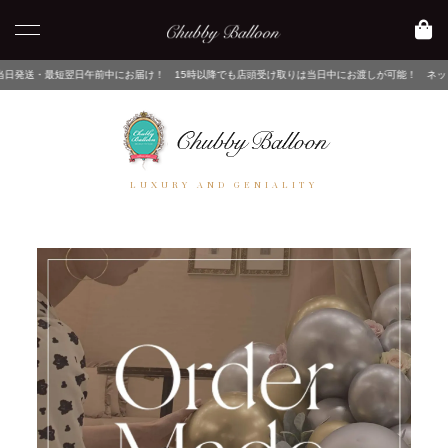
翌日午前中にお届け！ 15時以降でも店頭受け取りは当日中にお渡しが可能！ ネットでご注文後
LUXURY AND GENIALITY