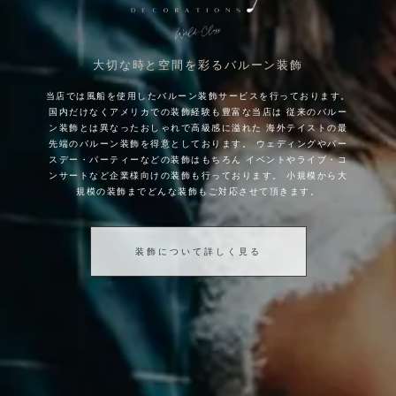
大切な時と空間を彩るバルーン装飾
当店では風船を使用したバルーン装飾サービスを行っております。
国内だけなくアメリカでの装飾経験も豊富な当店は
従来のバルー
ン装飾とは異なったおしゃれで高級感に溢れた
海外テイストの最
先端のバルーン装飾を得意としております。
ウェディングやバー
スデー・パーティーなどの装飾はもちろん
イベントやライブ・コ
ンサートなど企業様向けの装飾も行っております。
小規模から大
規模の装飾までどんな装飾もご対応させて頂きます。
装飾について詳しく見る