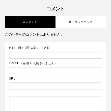
【永久保存版】流行に流されない人気の
2022.09.19
レンド６選
コメント
3 コメント
0 トラックバック
バルーン装飾特集
この記事へのコメントはありません。
名前（例：山田 太郎）
( 必須 )
E-MAIL
( 必須 ) - 公開されません -
URL