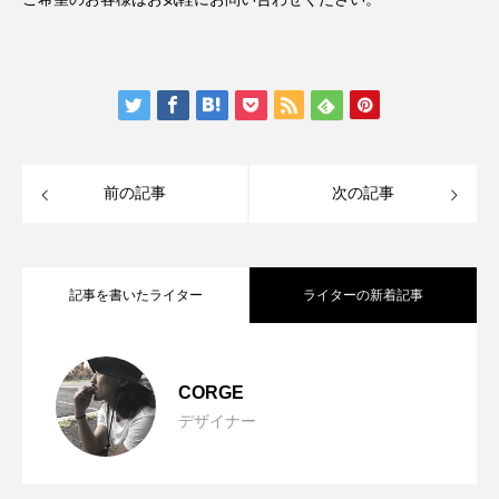
前の記事
次の記事
記事を書いたライター
ライターの新着記事
BOHO（ボーホー）ウェディングの人気
2022.09.20
CORGE
デザイナー
【2022年】一生の思い出を作る結婚式ト
2022.09.19
装飾＆バルーンを紹介！