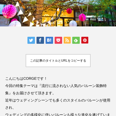
い映画３選
YUME
ASAMI
2022.11.01
2022.10.07
検索する
TAG LIST
3D
car
CGI
example
f1
この記事のタイトルとURLをコピーする
girl
header
Image
inner
こんにちはCORGEです！
interior
mclaren
mockup
mother
今回の特集テーマは『流行に流されない人気のバルーン装飾特
motion
new year
orange
P1
集』をお届けさせて頂きます。
近年はウェディングシーンでも多くのスタイルのバルーンが使用
picture
portfolio
speed
tag
され、
theme
thor
world
ウェディングの多様化に伴いバルーンも様々な進化を遂げていま