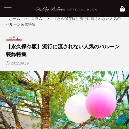
ホーム
>
コラム
>
【永久保存版】流行に流されない人気の
バルーン装飾特集
コラム
NEW POST
【永久保存版】流行に流されない人気のバルーン
装飾特集
コラム
blog
2022.09.19
【 おすすめ映画】元
【大阪 大正区】Asam
気になりたい時に観た
iのおすすめグルメ