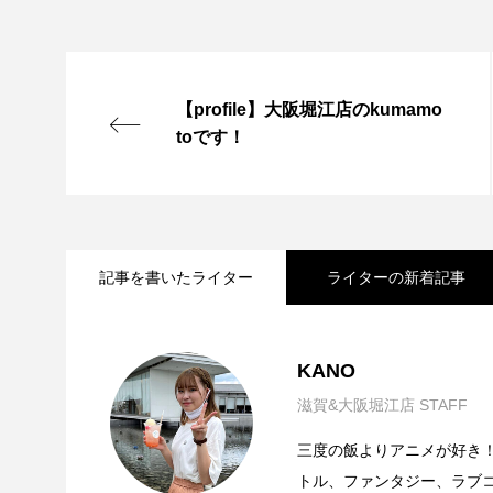
【profile】大阪堀江店のkumamo
toです！
記事を書いたライター
ライターの新着記事
2022.09.18
【profile】滋賀店のKANOです！
KANO
滋賀&大阪堀江店 STAFF
三度の飯よりアニメが好き！
トル、ファンタジー、ラブ