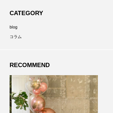
CATEGORY
blog
コラム
RECOMMEND
r
interior
mclaren
ortfolio
speed