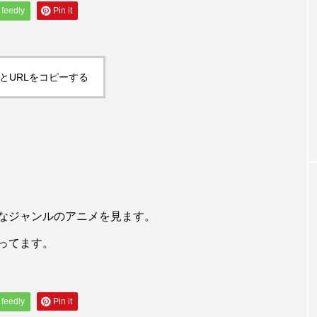
feedly
Pin it
world
blog
とURLをコピーする
umeです！
【profile】大阪堀江店のmamiです！
なジャンルのアニメを見ます。
ってます。
feedly
Pin it