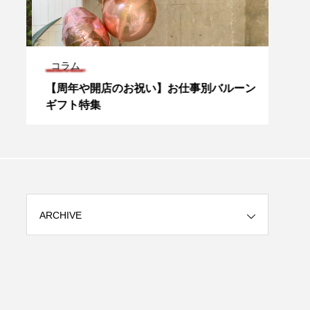
コラム
blog
【周年や開店のお祝い】お仕事別バルーン
【pr
ギフト特集
ARCHIVE