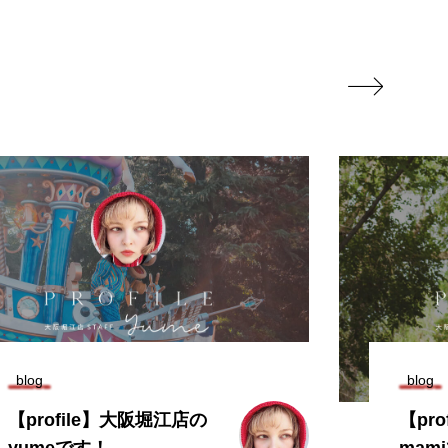

blog
blog
【profile】大阪堀江店の
【pr