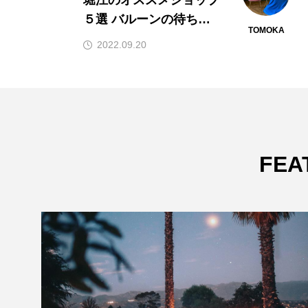
asamiです！
OKA
ASAMI
2022.09.20
FEA