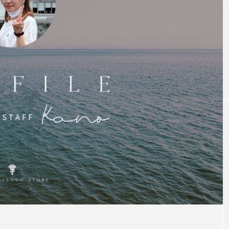
【大阪 大正区】Asami
のおすすめグルメ
YUME
ASAMI
2022.10.07
検索する
TAG LIST
example
f1
girl
header
Image
inne
otion
new year
orange
P1
picture
p