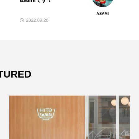
yumeです！
YUME
2022.09.20
TURED