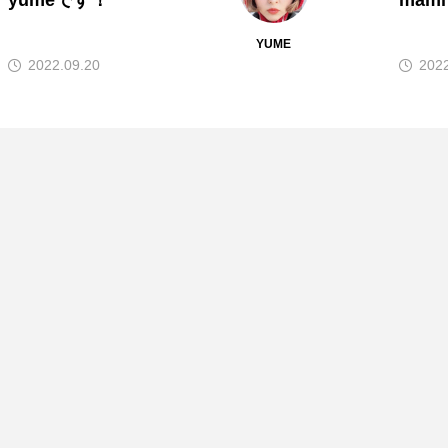
mamiです！
hin
MAMI
2022.09.18
2022