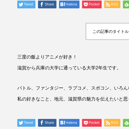
Tweet
Share
Hatena
Pocket
RSS
tag
theme
thor
blog
この記事のタイトル
【profile】大阪堀江店のy
三度の飯よりアニメが好き！
滋賀から兵庫の大学に通っている大学2年生です。
バトル、ファンタジー、ラブコメ、スポコン、いろん
私の好きなこと、地元、滋賀県の魅力を伝えたいと思
Tweet
Share
Hatena
Pocket
RSS