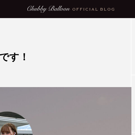
NEW POST
Oです！
blog