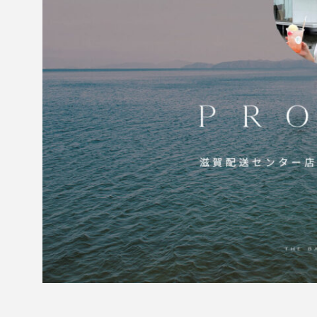
【 おすすめ映画】元気
になりたい時に観たい
映画３選
2022.11.01
3D
car
CGI
mockup
mother
m