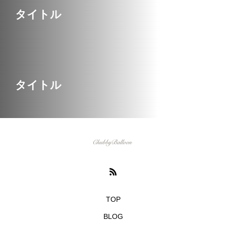
い映画３選
YUME
ASAMI
タイトル
2022.11.01
2022.10.07
検索する
TAG LIST
タイトル
3D
car
CGI
example
f1
girl
header
Image
inner
interior
mclaren
mockup
mother
motion
new year
orange
P1
picture
portfolio
speed
tag
TOP
BLOG
theme
thor
world