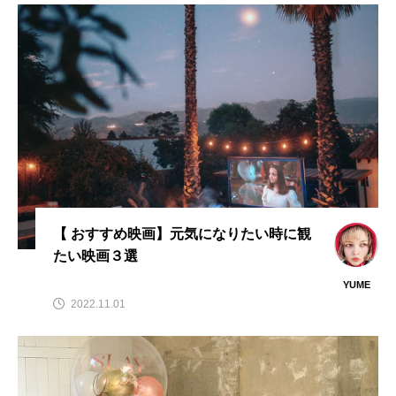
い映画３選
YUME
ASAMI
2022.11.01
2022.10.07
検索する
TAG LIST
3D
car
CGI
example
f1
girl
header
Image
inner
【 おすすめ映画】元気になりたい時に観
たい映画３選
interior
mclaren
mockup
mother
YUME
2022.11.01
motion
new year
orange
P1
picture
portfolio
speed
tag
theme
thor
world