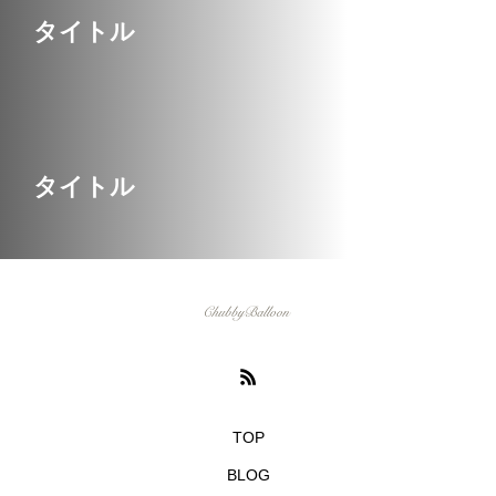
い映画３選
YUME
ASAMI
タイトル
2022.11.01
2022.10.07
検索する
TAG LIST
タイトル
3D
car
CGI
example
f1
girl
header
Image
inner
interior
mclaren
mockup
mother
motion
new year
orange
P1
picture
portfolio
speed
tag
TOP
BLOG
theme
thor
world