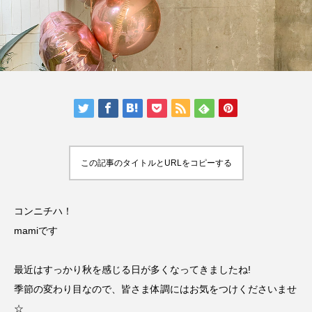
い映画３選
YUME
ASAMI
2022.11.01
2022.10.07
検索する
TAG LIST
3D
car
CGI
example
f1
この記事のタイトルとURLをコピーする
girl
header
Image
inner
コンニチハ！
interior
mclaren
mockup
mother
mamiです
motion
new year
orange
P1
最近はすっかり秋を感じる日が多くなってきましたね!
picture
portfolio
speed
tag
季節の変わり目なので、皆さま体調にはお気をつけくださいませ
theme
thor
world
☆