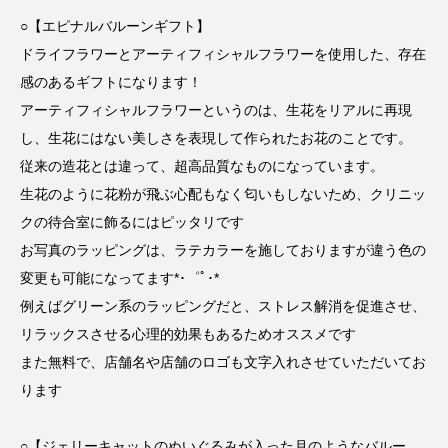
○【エピナルバルーンギフト】
ドライフラワーとアーティフィシャルフラワーを使用した、存在
感のあるギフトになります！
アーティフィシャルフラワーというのは、生花をリアルに再現
し、生花にはない美しさを表現して作られたお花のことです。
従来の造花とは違って、超高品質なものになっています。
生花のように花粉が飛ぶ心配もなく匂いもしないため、クリニッ
クの待合室に飾るにはピッタリです
お写真のラッピングは、ラテカラーを施しておりますが違う色の
変更も可能になってます*･゜ﾟ･*
例えばグリーン系のラッピングだと、ストレス解消を促進させ、
リラックスさせる心理的効果もあるためオススメです
また無料で、店舗名や店舗のロゴも文字入れさせていただいてお
ります︎
○【ジェリーキャットのぬいぐるみが入った月のようなバルー