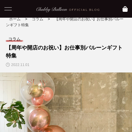
ホーム
>
コラム
>
【周年や開店のお祝い】お仕事別バルー
ンギフト特集
コラム
NEW POST
【周年や開店のお祝い】お仕事別バルーンギフト
特集
コラム
blog
2022.11.01
【 おすすめ映画】元
【大阪 大正区】Asam
気になりたい時に観た
iのおすすめグルメ