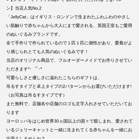
ン】当店人気No,2
「JellyCat」はイギリス・ロンドンで生まれたふわふわのやさし
い肌触りで赤ちゃんから大人にまで愛される、英国王室もご愛用
のぬいぐるみブランドです。
全て手作りで作られているので１匹１匹に個性があり、愛着がよ
り感じられとても人気のぬいぐるみです！
当店のオリジナル商品で、フルオーダーメイドでお作りさせてい
ただきます*･゜ﾟ･*
可愛らしさと優しさに溢れたこちらのギフトは、
吊るすタイプと卓上タイプの2パターンからお選びいただけます!
（お写真は吊るすタイプです）
また無料で、店舗名や店舗のロゴも文字入れさせていただいてお
ります︎
ヨーロッパをはじめ世界30ヵ国以上の国々で親しまれ、愛されて
いるジェリーキャットと一緒に生まれてくる赤ちゃんを一緒にお
出迎えしませんか？