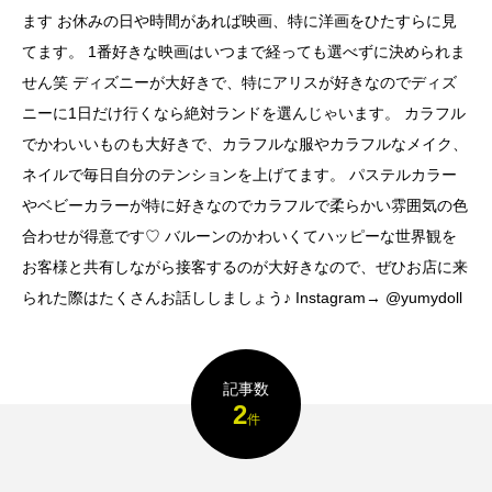
い映画３選
ます お休みの日や時間があれば映画、特に洋画をひたすらに見
YUME
ASAMI
2022.11.01
2022.10.07
てます。 1番好きな映画はいつまで経っても選べずに決められま
検索する
せん笑 ディズニーが大好きで、特にアリスが好きなのでディズ
ニーに1日だけ行くなら絶対ランドを選んじゃいます。 カラフル
でかわいいものも大好きで、カラフルな服やカラフルなメイク、
TAG LIST
ネイルで毎日自分のテンションを上げてます。 パステルカラー
やベビーカラーが特に好きなのでカラフルで柔らかい雰囲気の色
合わせが得意です♡ バルーンのかわいくてハッピーな世界観を
3D
car
CGI
example
f1
お客様と共有しながら接客するのが大好きなので、ぜひお店に来
girl
header
Image
inner
られた際はたくさんお話ししましょう♪ Instagram→ @yumydoll
interior
mclaren
mockup
mother
motion
new year
orange
P1
記事数
2
件
picture
portfolio
speed
tag
theme
thor
world