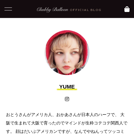
NEW POST
コラム
blog
YUME
おとうさんがアメリカ人、おかあさんが日本人のハーフで、 大
【 おすすめ映画】元
【大阪 大正区】Asam
阪で生まれて大阪で育ったのでマインドが生粋コテコテ関西人で
気になりたい時に観た
iのおすすめグルメ
す。 顔はだいぶアメリカンですが、なんでやねんってツッコミ