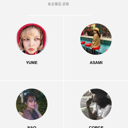
い映画３選
名古屋店 店長
YUME
ASAMI
2022.11.01
2022.10.07
検索する
TAG LIST
YUME
ASAMI
3D
car
CGI
example
f1
girl
header
Image
inner
interior
mclaren
mockup
mother
motion
new year
orange
P1
picture
portfolio
speed
tag
theme
thor
world
NAO
CORGE