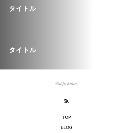
い映画３選
YUME
ASAMI
タイトル
2022.11.01
2022.10.07
検索する
TAG LIST
タイトル
3D
car
CGI
example
f1
girl
header
Image
inner
interior
mclaren
mockup
mother
motion
new year
orange
P1
picture
portfolio
speed
tag
TOP
BLOG
theme
thor
world