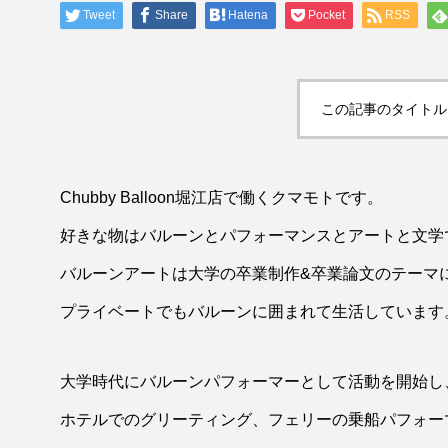
Tweet
Share
Hatena
Pocket
RSS
tag
theme
thor
blog
この記事のタイトル
【profile】滋賀店のKAN
Chubby Balloon堀江店で働くクマモトです。
好きな物はバルーンとパフォーマンスとアートと文学
バルーンアートは大学の卒業制作&卒業論文のテーマ
プライベートでもバルーンに囲まれて生活しています
大学時代にバルーンパフォーマーとして活動を開始し
ホテルでのグリーティング、フェリーの乗船パフォー