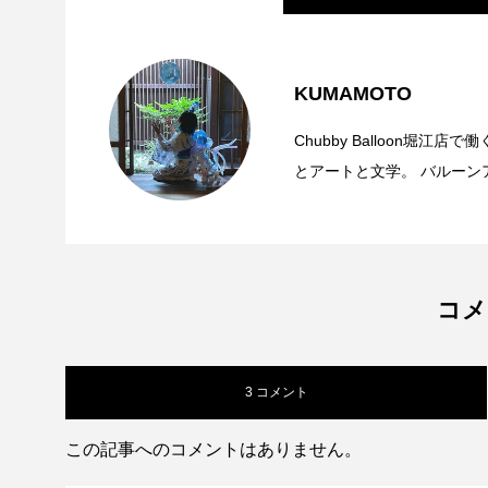
2022.09.18
【profile】大阪堀江店のkumamoto
KUMAMOTO
Chubby Balloon堀
とアートと文学。 バルーン
らい好き。 プライベートでもバル
ーンパフォーマーとして活
グリーティング、フェリー
いたら何処へでも。フットワークの軽さが自慢
コメ
ださい。
3 コメント
この記事へのコメントはありません。