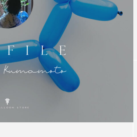
【大阪 大正区】Asami
のおすすめグルメ
YUME
ASAMI
2022.10.07
検索する
TAG LIST
example
f1
girl
header
Image
inne
otion
new year
orange
P1
picture
p