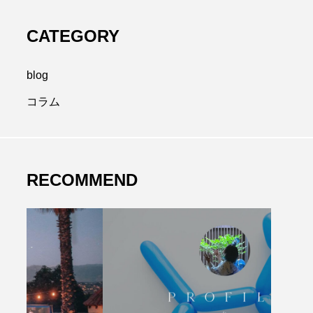
CATEGORY
blog
コラム
RECOMMEND
r
interior
mclaren
ortfolio
speed