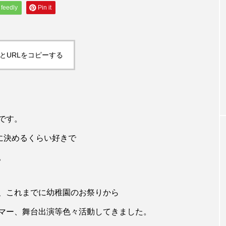
feedly
Pin it
world
コラム
とURLをコピーする
Oです！
【 おすすめ映画】元気になりたい時に
い映画３選
です。
に決めるくらい好きで
。
、これまでに幼稚園のお祭りから
マー、舞台出演等色々活動してきました。