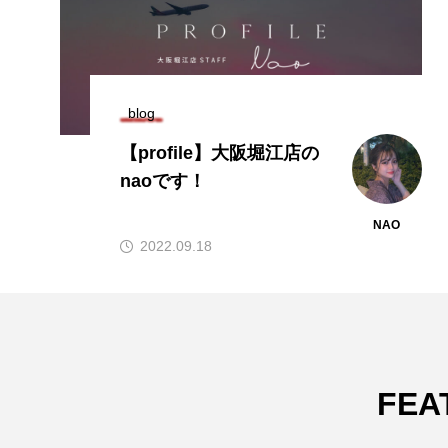
blog
【profile】大阪堀江店の
naoです！
NA
NAO
2022.09.18
FEA