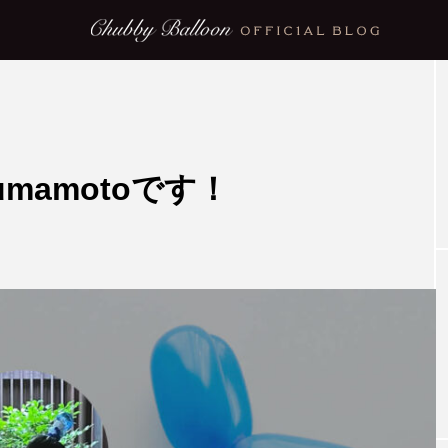
！
NEW POST
umamotoです！
blog