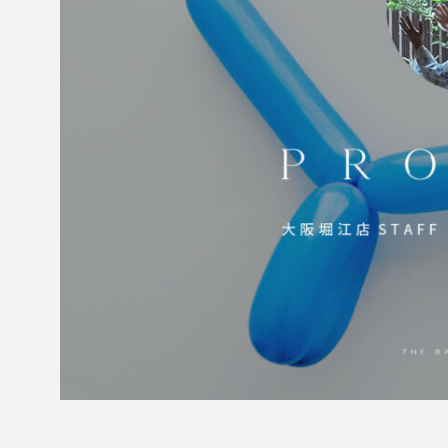
【 おすすめ映画】元気
になりたい時に観たい
映画３選
2022.11.01
3D
car
CGI
mockup
mother
m