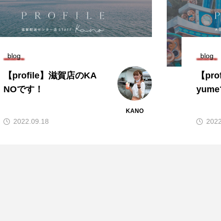
blog
blog
【profile】滋賀店のKA
【pr
NOです！
yum
KANO
2022.09.18
2022