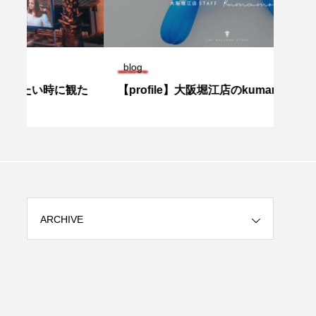
blog
blog
観た
【profile】大阪堀江店のkumamotoです！
【pr
ARCHIVE