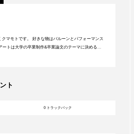
です！
江店で働くクマモトです。 好きな物はバルーンとパフォーマンス
アートは大学の卒業制作&卒業論文のテーマに決めるく
ーンに囲まれて生活している。 大学時代にバル
動を開始。 これまでに幼稚園のお祭りから、ホテルでの
の乗船パフォーマー、舞台出演等色々。今でもお声を頂
。 ひねるタイプの風船なら任せてく
ント
0 トラックバック