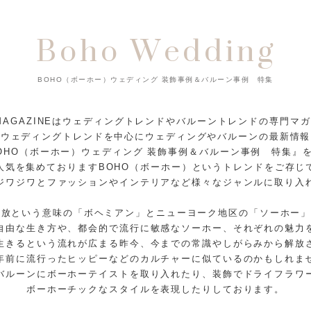
Boho Wedding
BOHO（ボーホー）ウェディング 装飾事例＆バルーン事例 特集
L MAGAZINEはウェディングトレンドやバルーントレンドの専門マ
たウェディングトレンドを中心にウェディングやバルーンの最新情報
OHO（ボーホー）ウェディング 装飾事例＆バルーン事例 特集』
人気を集めておりますBOHO（ボーホー）というトレンドをご存じ
ジワジワとファッションやインテリアなど様々なジャンルに取り入
由奔放という意味の「ボヘミアン」とニューヨーク地区の「ソーホー
自由な生き方や、都会的で流行に敏感なソーホー、それぞれの魅力
生きるという流れが広まる昨今、今までの常識やしがらみから解放
年前に流行ったヒッピーなどのカルチャーに似ているのかもしれま
バルーンにボーホーテイストを取り入れたり、装飾でドライフラワ
ボーホーチックなスタイルを表現したりしております。