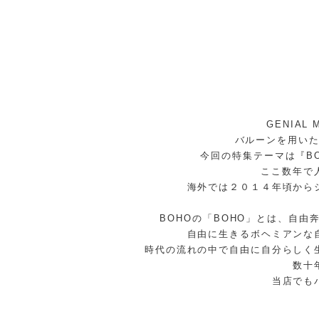
GENIA
バルーンを用い
今回の特集テーマは『B
ここ数年で
海外では２０１４年頃から
BOHOの「BOHO」とは、自
自由に生きるボヘミアンな
時代の流れの中で自由に自分らしく
数十
当店でも