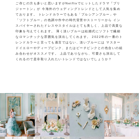
ご存じの方も多いと思いますがNetflixでヒットしたドラマ『ブリ
ジャートン』が
今海外のウェディングトレンドとして人気を集め
ております。
トレンドカラーでもある「プルシアンブルー」や
「ソフトブルー」の色調や作中の時代背景やストーリーから
イン
スパイヤーされたドレスやスタイルはとても美しく、上品で高貴な
印象を与えてくれます。
薄く淡いブルーは結婚式にソフトで繊細
なロマンチックな雰囲気を演出してくれます。
2022年の一番のト
レンドカラーと言っても過言ではない、淡いブルーには
マスター
ドイエローやディープピンク、またはピーチピンクとの色合いの組
み合わせがオススメです。
上品でありながら、可愛さも演出して
くれるので是非取り入れたいトレンドではないでしょうか？