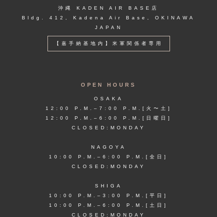
沖縄 KADEN AIR BASE店
Bldg. 412, Kadena Air Base, OKINAWA
JAPAN
【嘉手納基地内】米軍関係者専用
OPEN HOURS
OSAKA
12:00 P.M.–7:00 P.M.[火〜土]
12:00 P.M.–6:00 P.M.[日曜日]
CLOSED:MONDAY
NAGOYA
10:00 P.M.–6:00 P.M.[全日]
CLOSED:MONDAY
SHIGA
10:00 P.M.–3:00 P.M.[平日]
10:00 P.M.–6:00 P.M.[土日]
CLOSED:MONDAY