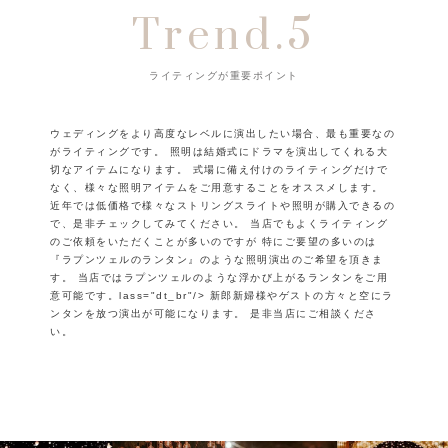
Trend.5
ライティングが重要ポイント
ウェディングをより高度なレベルに演出したい場合、最も重要なの
がライティングです。
照明は結婚式にドラマを演出してくれる大
切なアイテムになります。
式場に備え付けのライティングだけで
なく、様々な照明アイテムをご用意することをオススメします。
近年では低価格で様々なストリングスライトや照明が購入できるの
で、是非チェックしてみてください。
当店でもよくライティング
のご依頼をいただくことが多いのですが
特にご要望の多いのは
『ラプンツェルのランタン』のような照明演出のご希望を頂きま
す。
当店ではラプンツェルのような浮かび上がるランタンをご用
意可能です。
lass="dt_br"/> 新郎新婦様やゲストの方々と空にラ
ンタンを放つ演出が可能になります。 是非当店にご相談くださ
い。