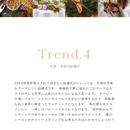
Trend.4
宇宙・天体の結婚式
2022年是非取り入れて頂きたい結婚式のトレンドは、宇宙や天体
をテーマにした結婚式です。
神秘的で夢に溢れたこのテーマはゲ
ストの方にも非常に人気のスタイルになると思います。
ネイビー
や濃いブルー、イエローやゴールドを中心に使用するので、高級感
もあり非常に締まったウェディングになります。
私が最もオスス
メしたい、一押しのバルーンスタイルとなります。
招待状からウ
ェディングの全てをトータルで統一するのがオススメです。
夏の
シーズンやナイトウェディングをお考えの方はいかがでしょうか？