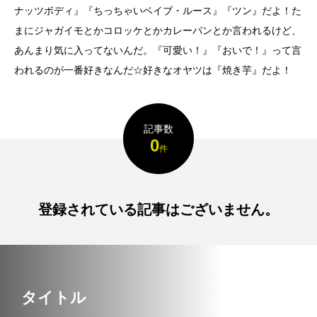
い映画３選
ナッツボディ』『ちっちゃいベイブ・ルース』『ツン』だよ！た
YUME
ASAMI
2022.11.01
2022.10.07
まにジャガイモとかコロッケとかカレーパンとか言われるけど、
検索する
あんまり気に入ってないんだ。『可愛い！』『おいで！』って言
われるのが一番好きなんだ☆好きなオヤツは『焼き芋』だよ！
TAG LIST
記事数
0
件
3D
car
CGI
example
f1
girl
header
Image
inner
登録されている記事はございません。
interior
mclaren
mockup
mother
motion
new year
orange
P1
picture
portfolio
speed
tag
タイトル
theme
thor
world