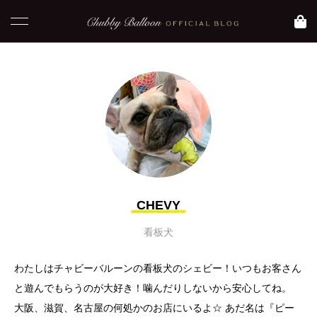
NEW POST
コラム
blog
CHEVY
看板犬
わたしはチャビーバルーンの看板犬のシェビー！いつもお客さん
と遊んでもらうのが大好き！噛んだりしないから安心してね。
【 おすすめ映画】元
【大阪 大正区】Asam
気になりたい時に観た
iのおすすめグルメ
大阪、滋賀、名古屋の何処かのお店にいるよ☆ あだ名は『ピー